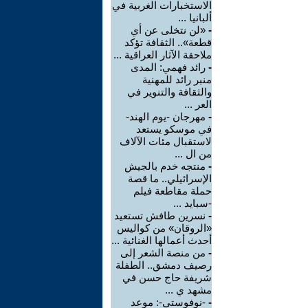
الاستخبارات الغربية في
ألبانيا ...
-
«لن نتخلى عن أي
قطعة».. الثقافة تؤكد
ملاحقة الآثار العراقية ...
-
رائد فهمي: المدى
منبر رائد للمهنية
والثقافة والتنوير في
العر ...
-
مهرجان -يوم الهند-
في موسكو يستعد
لاستقبال مئات الآلاف
من ال ...
-
منتجه خدم بالجيش
الإسرائيلي.. ما قصة
حملة مقاطعة فيلم
-سبايد ...
-
نسرين طافش تستعيد
«الروقان» من كواليس
أحدث أعمالها الغنائية ...
-
من منصة الشعر إلى
رصيف دمشق.. الطفلة
شريفة حاج حسن في
مشهد ي ...
-
-نوفوستي-: موعد