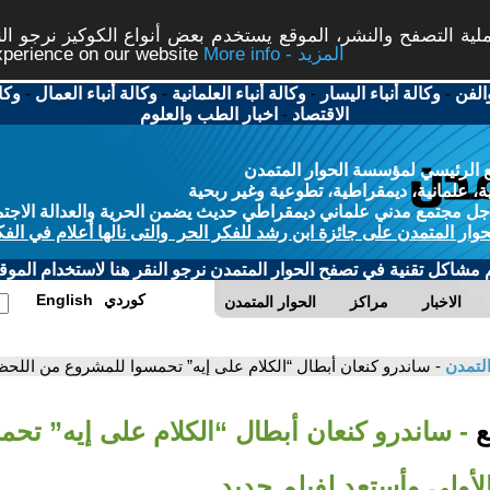
ة التصفح والنشر، الموقع يستخدم بعض أنواع الكوكيز نرجو النق
More info - المزيد
experience on our website
الفن
-
وكالة أنباء اليسار
-
وكالة أنباء العلمانية
-
وكالة أنباء العمال
-
وكا
الاقتصاد
-
اخبار الطب والعلوم
 الرئيسي لمؤسسة الحوار المتمدن
، علمانية، ديمقراطية، تطوعية وغير ربحية
ل مجتمع مدني علماني ديمقراطي حديث يضمن الحرية والعدالة الاجتم
حوار المتمدن على جائزة ابن رشد للفكر الحر والتى نالها أعلام في الفك
م مشاكل تقنية في تصفح الحوار المتمدن نرجو النقر هنا لاستخدام الموقع
كوردي
English
الاخبار
مراكز
الحوار المتمدن
التمدن
- ساندرو كنعان أبطال “الكلام على إيه” تحمسوا للمشروع من اللحظ
بع
- ساندرو كنعان أبطال “الكلام على إيه” تح
أولى وأستعد لفيلم جديد