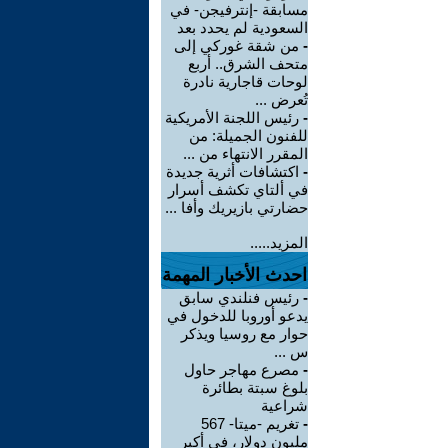
مسابقة -إنترفيجن- في
السعودية لم يحدد بعد
-
من شقة غوركي إلى
متحف الشرق.. أربع
لوحات قاجارية نادرة
تُعرض ...
-
رئيس اللجنة الأمريكية
للفنون الجميلة: من
المقرر الانتهاء من ...
-
اكتشافات أثرية جديدة
في ألتاي تكشف أسرار
حضارتي بازيريك وأفا ...
المزيد.....
احدث الأخبار المهمة
-
رئيس فنلندي سابق
يدعو أوروبا للدخول في
حوار مع روسيا ويذكر
س ...
-
مصرع مهاجر حاول
بلوغ سبتة بطائرة
شراعية
-
تغريم -ميتا- 567
مليون دولار، في أكبر