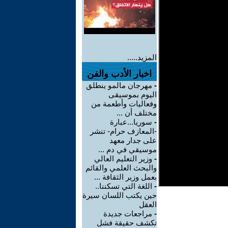
المزيد.....
اخبار الأدب والفن
-
مهرجان مالمو ينطلق
اليوم بموسيقى
وفعاليات وأطعمة من
مختلف أن ...
-
سوريا...عبارة
-المعازف حرام- تنشر
على جدار معهد
موسيقي في دم ...
-
وزير التعليم العالي
والبحث العلمي والقائم
بعمل وزير الثقافة ...
-
اللغة التي تسكننا..
حين يكتب اللسان سيرة
العقل
-
مراجعات جديدة
تكشف حقيقة فشل