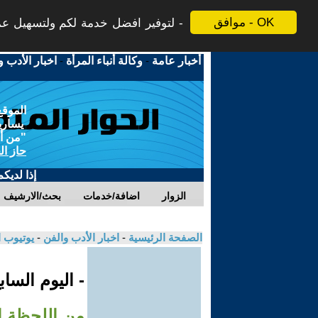
موافق - OK
لتوفير افضل خدمة لكم ولتسهيل عملي
أخبار عامة
-
وكالة أنباء المرأة
-
اخبار الأدب و
الموقع
يسارية
"من أج
حاز ال
إذا لديك
الزوار
اضافة/خدمات
بحث/الارشيف
الصفحة الرئيسية
-
اخبار الأدب والفن
-
يوتيوب 
- اليوم السا
من اللحظة ال