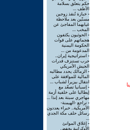
حكم يتعلق بسلامة
الأطف ...
-
خبازة تُنقذ زوجين
مسنّين بعد ملاحظة
غيابهما المفاجئ عن
المخب ...
-
الحوثيون يكثفون
هجماتهم على قوات
الحكومة اليمنية
المدعومة من ...
-
استراتيجية إيران..
حرب تستنزف قدرات
الجيش الأمريكي
-
الزمالك يحدد مطالبه
المالية للموافقة على
انتقال بيزيرا لشباب ...
ا
-
إسبانيا تصعّد مع
إيطاليا على خلفية أزمة
مهاجري سبتة بعد إنذا ...
-
تراجع -الهيمنة-
الأمريكية.. خبراء يعددون
رسائل حلف مكة الجدي
...
-
إغلاق الموانئ
الأوكرانية يخفض