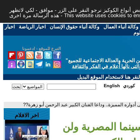
 أنواع الكوكيز نرجو النقر على الزر - موافق - لكي لاتظهر
This website uses cookies to ensure you ge
وكالة أنباء العمال
-
وكالة أنباء حقوق الإنسان
-
اخبار الرياضة
-
اخبار
لوم
التبرع للموقع - ادعمونا
حرية والعدالة الاجتماعية للجميع
"
تى نالها أعلام في الفكر والثقافة
قر هنا لاستخدام الموقع البديل
كوردي
English
أدواره المميزة.. وداعا الفنان الكبير عبد الرحمن أبو زهرة??
اخر الافلام
سينما المصرية ولن