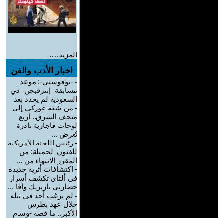
المزيد.....
اخبار الأدب والفن
-
-نوفوستي-: موعد
مسابقة -إنترفيجن- في
السعودية لم يحدد بعد
-
من شقة غوركي إلى
متحف الشرق.. أربع
لوحات قاجارية نادرة
تُعرض ...
-
رئيس اللجنة الأمريكية
للفنون الجميلة: من
المقرر الانتهاء من ...
-
اكتشافات أثرية جديدة
في ألتاي تكشف أسرار
حضارتي بازيريك وأفا ...
-
لم يرغب أحد في نيله
خلال عهد بطرس
الأكبر.. ما قصة -وسام