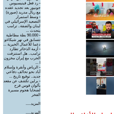
-
رد فعل فينيسيوس
جونيور بعد تجديد عقده
مع ريال مدريد (صورة)
-
وسط استمرار
التصعيد الإسرائيلي في
لبنان والضفة.. ترامب
يتحدث ...
-
90.000 بطة مطاطية
تتسابق في نهر شيكاغو
دعما للأعمال الخيرية ...
-
أزمة الذخائر تطارد
ترامب.. هل استنزفت
الحرب مع إيران مخزون
ا ...
-
الرياض وأنقرة وإسلام
آباد نحو تحالف دفاعي
جديد.. توقيع تاريخ ...
-
برلين تكشف عن مقعد
بألوان قوس قزح
لضحايا هجوم مسيرة
الفخر
المزيد.....
المزيد.....