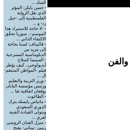
السك ...
-
حسن بايكر: المؤثر
الذي نقل الرواية
الفلسطينية إلى -جيل
زد- و ...
-
-لا حاجة للاستيراد هذا
الموسم-.. سوريا تحقّق
الاكتفاء الذاتي ...
-
قاليباف: لسنا بحاجة
إلى مزيد من
الدبلوماسية المسرحية
والفن
-
السينما كسلاح
أيديولوجي.. كيف يؤطر
فيلم -المواطن المنتقم-
ال ...
-
وزير التربية والتعليم
ورئيس مؤسسة اليابان
يوقعان اتفاقية تعا ...
-
الطاغوت
-
ماتياس يايسله يترك
الدوري السعودي
ويتولى القيادة الفنية
لفري ...
-
منزل الفنان الروسي
ريبين -بيناتي- يفتح