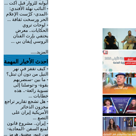
أبوابه للزوار قبل اكت ...
-
النائب نهلة الأفندي:
-المدى- كرّست الإعلام
الحر ورسخت ثقافة ...
-
لوحات تروي
الحكايات.. معرض
يحتفي بإرث الفنان
الروسي إيفان بي ...
المزيد.....
احدث الأخبار المهمة
-
كيف تقفز في نهر
النيل من دون أن تبتل؟
-
ما بين -سنضربهم
بقوة- و-توصلنا إلى
تسوية رائعة-.. هذه
خطابات ...
-
هل تشجع تقارير تراجع
مخزون الذخائر
الأمريكية إيران على
التصع ...
-
إيران.. مشروع قانون
لمنع السفن -المعادية-
من عبور مضيق هرمز ...