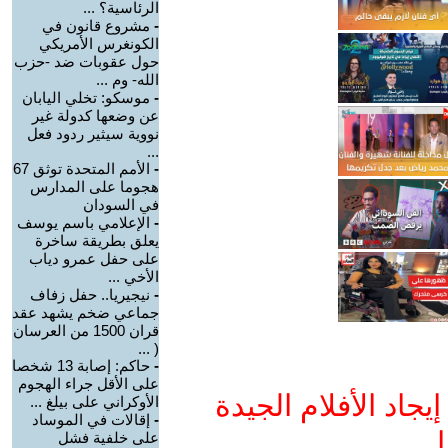
الرئاسية؟ ...
-
مشروع قانون في
الكونغرس الأمريكي
حول عقوبات ضد -حزب
الله- وم ...
-
موسكو: تخلي اليابان
عن وضعها كدولة غير
نووية سيثير ردود فعل
...
-
الأمم المتحدة توثق 67
هجوما على المدارس
في السودان
-
الإعلامي باسم يوسف
يعلق بطريقة ساخرة
على حفل عمرو دياب
الأخي ...
-
نيجيريا.. حفل زفاف
جماعي ضخم يشهد عقد
قران 1500 من العرسان
( ...
-
حاكم: إصابة 13 شخصا
على الأقل جراء الهجوم
جاد الأفلام الجيدة
الأوكراني على بيلغ ...
-
إقالات في الموساد
ا
على خلفية فشل