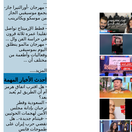
...
-
مهرجان -أورالتيرا جاز-
يجمع موسيقيي الجاز
من موسكو ويكاترينب
...
-
قطط الإرميتاج تواصل
تقليدا عمره ثلاثة قرون
في حراسة الفن وال ...
-
مهرجان مالمو ينطلق
اليوم بموسيقى
وفعاليات وأطعمة من
مختلف أن ...
المزيد.....
احدث الأخبار المهمة
-
هل اقترب اتفاق هرمز
أم أن الطريق لم يُعبد
بعد؟
-
السعودية وقطر
ترحبان بإدانة مجلس
الأمن لهجمات الحوثيين
-
-فيتنام جديدة-.. هل
تقضي حرب إيران على
طموحات فانس