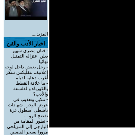
المزيد.....
اخبار الأدب والفن
-
فنان مصري شهير
يعلن اعتزاله التمثيل
نهائيا
-
رجل يعيش داخل لوحة
إعلانية.. نتفليكس تبتكر
أغرب دعاية لفيلم ...
-
ما علاقة القطط
بالكهرباء والفلسفة
والأدب؟
-
تنكيل وتعذيب في
عرض البحر.. شهادات
ناشطي أسطول غزة
تفضح الرو ...
-
تطور المقامة من
اليازجي إلى المويلحي
مرورا بسحر القصص