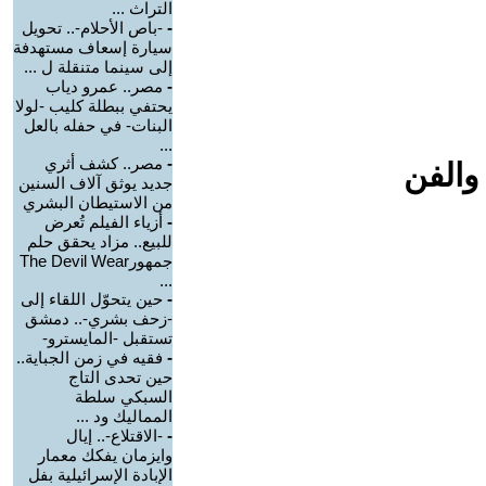
التراث ...
-
-باص الأحلام-.. تحويل
سيارة إسعاف مستهدفة
إلى سينما متنقلة ل ...
-
مصر.. عمرو دياب
يحتفي ببطلة كليب -لولا
البنات- في حفله بالعل
...
-
مصر.. كشف أثري
والفن
جديد يوثق آلاف السنين
من الاستيطان البشري
-
أزياء الفيلم تُعرض
للبيع.. مزاد يحقق حلم
جمهورThe Devil Wear
...
-
حين يتحوّل اللقاء إلى
-زحف بشري-.. دمشق
تستقبل -المايسترو-
-
فقيه في زمن الجباية..
حين تحدى التاج
السبكي سلطة
المماليك ود ...
-
-الاقتلاع-.. إيال
وايزمان يفكك معمار
الإبادة الإسرائيلية بفل