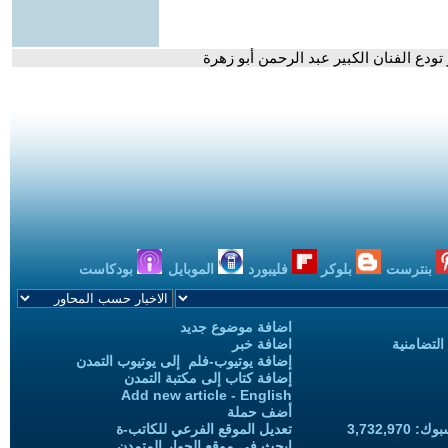
تودع الفنان الكبير عبد الرحمن أبو زهرة
بنترست
بلوكر
فليبورد
الموبايل
بودكاست
اضافة موضوع جديد
التضامنية
اضافة خبر
إضافة يوتيوب-فلم إلى يوتيوب التمدن
إضافة كتاب إلى مكتبة التمدن
Add new article - English
أضف حملة
3,732,97
تعديل الموقع الفرعي للكاتب-ة
ابحث في موقع الحوار المتمدن