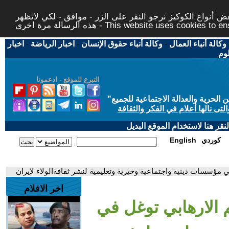
 أنواع الكوكيز نرجو النقر على الزر - موافق - لكي لاتظهر
This website uses cookies to ensure you ge
وكالة أنباء العمال
-
وكالة أنباء حقوق الإنسان
-
اخبار الرياضة
-
اخبار
لوم
التبرع للموقع - ادعمونا
حرية والعدالة الاجتماعية للجميع
"
تى نالها أعلام في الفكر والثقافة
قر هنا لاستخدام الموقع البديل
كوردي
English
 مؤسسات دينية واجتماعية وخيرية وتعليمية لنشر ثقافةالولاء لإيران
اخر الافلام
 الارهابي توغل في