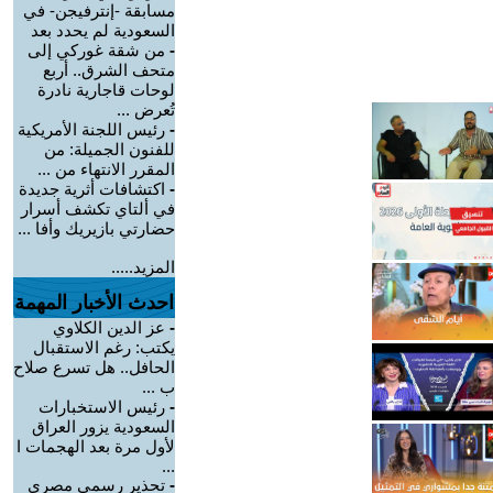
مسابقة -إنترفيجن- في
السعودية لم يحدد بعد
-
من شقة غوركي إلى
متحف الشرق.. أربع
لوحات قاجارية نادرة
تُعرض ...
-
رئيس اللجنة الأمريكية
للفنون الجميلة: من
المقرر الانتهاء من ...
-
اكتشافات أثرية جديدة
في ألتاي تكشف أسرار
حضارتي بازيريك وأفا ...
المزيد.....
احدث الأخبار المهمة
-
عز الدين الكلاوي
يكتب: رغم الاستقبال
الحافل.. هل تسرع صلاح
ب ...
-
رئيس الاستخبارات
السعودية يزور العراق
لأول مرة بعد الهجمات ا
...
-
تحذير رسمي مصري