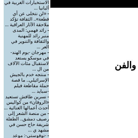
الاستخبارات الغربية في
ألبانيا ...
-
«لن نتخلى عن أي
قطعة».. الثقافة تؤكد
ملاحقة الآثار العراقية ...
-
رائد فهمي: المدى
منبر رائد للمهنية
والثقافة والتنوير في
العر ...
-
مهرجان -يوم الهند-
في موسكو يستعد
والفن
لاستقبال مئات الآلاف
من ال ...
-
منتجه خدم بالجيش
الإسرائيلي.. ما قصة
حملة مقاطعة فيلم
-سبايد ...
-
نسرين طافش تستعيد
«الروقان» من كواليس
أحدث أعمالها الغنائية ...
-
من منصة الشعر إلى
رصيف دمشق.. الطفلة
شريفة حاج حسن في
مشهد ي ...
-
-نوفوستي-: موعد