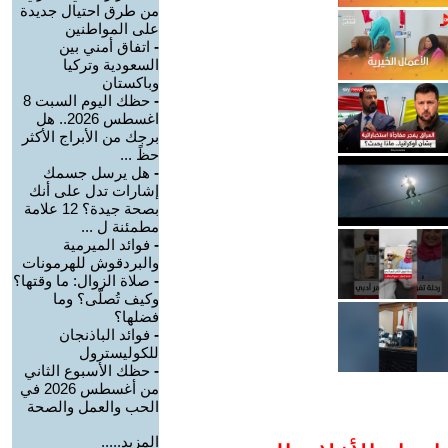
من طرق احتيال جديدة
على المواطنين
-
اتفاق أمني بين
السعودية وتركيا
وباكستان
-
حظك اليوم السبت 8
اغسطس 2026.. هل
برجك من الأبراج الأكثر
حظً ...
-
هل يرسل جسمك
إشارات تدل على أنك
بصحة جيدة؟ 12 علامة
مطمئنة ل ...
-
فوائد الميرمية
والبردقوش للهرمونات
-
صلاة الزوال: ما وقتها؟
وكيف تُصلّى؟ وما
فضلها؟
-
فوائد الباذنجان
للكوليسترول
-
حظك الأسبوع الثاني
من أغسطس 2026 في
الحب والعمل والصحة
المزيد.....