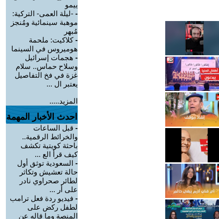
ييمو
-
-ليلة العمى- التركية:
موهبة سينمائية ومُنجز
مُبهر
-
كلاكيت: ملحمة
هوميروس في السينما
-
هجمات إسرائيل
وسلاح حماس.. سلام
غزة في فخ التفاصيل
يعتبر ال ...
المزيد.....
احدث الأخبار المهمة
-
قبل الساعات
والخرائط الرقمية..
باحثة كويتية تكشف
كيف قرأ الع ...
-
السعودية توثق أول
حالة تعشيش وتكاثر
لطائر صحراوي نادر
على أر ...
-
فيديو ردة فعل ترامب
لطفل ركض على
المنصة وما قاله عن