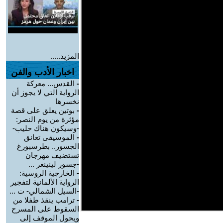
المزيد.....
اخبار الأدب والفن
-
القدس... معركة
الرواية التي لا يجوز أن
نخسرها
-
بوتين يعلق على قصة
مؤثرة من يوم النصر:
-وسيكون هناك حليب-
-
الموسيقى تعانق
الجسور.. بطرسبورغ
تستضيف مهرجان
-جسور لينينغر ...
-
الخارجية الروسية:
الرواية الألمانية لتفجير
-السيل الشمالي- ت ...
-
ترامب ينقذ طفلا من
السقوط على المسرح
ويحول الموقف إلى