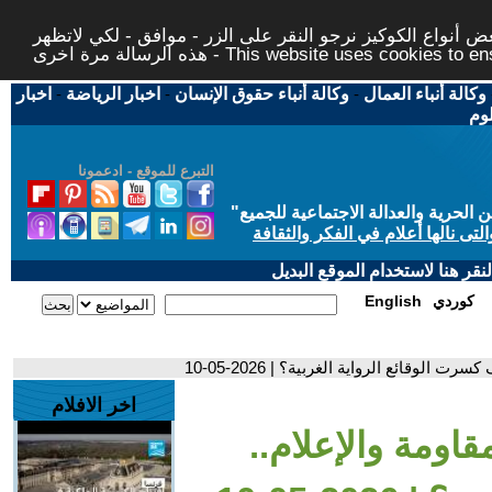
 أنواع الكوكيز نرجو النقر على الزر - موافق - لكي لاتظهر
This website uses cookies to ensure you ge
وكالة أنباء العمال
-
وكالة أنباء حقوق الإنسان
-
اخبار الرياضة
-
اخبار
لوم
التبرع للموقع - ادعمونا
حرية والعدالة الاجتماعية للجميع
"
تى نالها أعلام في الفكر والثقافة
قر هنا لاستخدام الموقع البديل
كوردي
English
 الوقائع الرواية الغربية؟ | 2026-05-10
اخر الافلام
قاومة والإعلام..