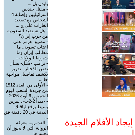
بايدن يل ...
-
مقتل جنديين
إسرائيليين وإصابة 4
أشخاص مع تصعيد
الغارات على ج ...
-
هل تستفيد السعودية
من حرب إيران؟
-
مضيق هرمز على
أعتاب تسوية.. ما
مطالب إيران وما
شروط الولايات ...
-
ترامب -ضُلّل- بشأن
نقص الذخائر.. تقرير
يكشف تفاصيل مواجهة
حا ...
-
الأولى من العدد 1912
من جريدة الشعب ليوم
الخميس 6 أوت 2026
-
-مبدأ 2-2-1- ـ تمرين
بسيط يرفع لياقتك
البدنية في 20 دقيقة فق
...
جاد الأفلام الجيدة
-
القدس... معركة
الرواية التي لا يجوز أن
ا
نخسرها