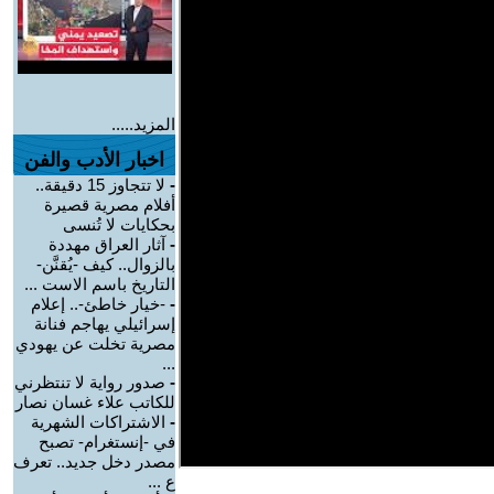
المزيد.....
اخبار الأدب والفن
-
لا تتجاوز 15 دقيقة..
أفلام مصرية قصيرة
بحكايات لا تُنسى
-
آثار العراق مهددة
بالزوال.. كيف -يُقنَّن-
التاريخ باسم الاست ...
-
-خيار خاطئ-.. إعلام
إسرائيلي يهاجم فنانة
مصرية تخلت عن يهودي
...
-
صدور رواية لا تنتظرني
للكاتب علاء غسان نصار
-
الاشتراكات الشهرية
في -إنستغرام- تصبح
مصدر دخل جديد.. تعرف
ع ...