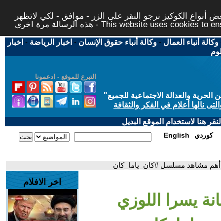
 أنواع الكوكيز نرجو النقر على الزر - موافق - لكي لاتظهر
This website uses cookies to ensure you ge
وكالة أنباء العمال
-
وكالة أنباء حقوق الإنسان
-
اخبار الرياضة
-
اخبار
لوم
التبرع للموقع - ادعمونا
حرية والعدالة الاجتماعية للجميع
"
تى نالها أعلام في الفكر والثقافة
قر هنا لاستخدام الموقع البديل
كوردي
English
ف أهم مشاهد مسلسل #كان_ياما_كان
اخر الافلام
انة يسرا اللوزي