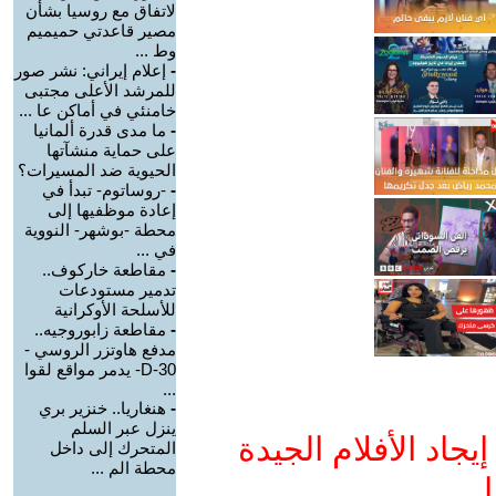
لاتفاق مع روسيا بشأن
مصير قاعدتي حميميم
وط ...
-
إعلام إيراني: نشر صور
للمرشد الأعلى مجتبى
خامنئي في أماكن عا ...
-
ما مدى قدرة ألمانيا
على حماية منشآتها
الحيوية ضد المسيرات؟
-
-روساتوم- تبدأ في
إعادة موظفيها إلى
محطة -بوشهر- النووية
في ...
-
مقاطعة خاركوف..
تدمير مستودعات
للأسلحة الأوكرانية
-
مقاطعة زابوروجيه..
مدفع هاوتزر الروسي -
D-30- يدمر مواقع لقوا
...
-
هنغاريا.. خنزير بري
ينزل عبر السلم
جاد الأفلام الجيدة
المتحرك إلى داخل
محطة الم ...
ا