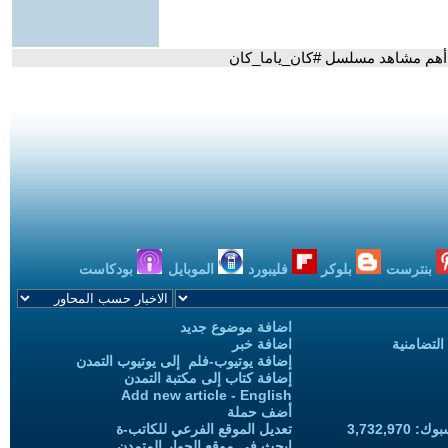
ف أهم مشاهد مسلسل #كان_ياما_كان
بنترست
بلوكر
فليبورد
الموبايل
بودكاست
اضافة موضوع جديد
التضامنية
اضافة خبر
إضافة يوتيوب-فلم إلى يوتيوب التمدن
إضافة كتاب إلى مكتبة التمدن
Add new article - English
أضف حملة
3,732,97
تعديل الموقع الفرعي للكاتب-ة
ابحث في موقع الحوار المتمدن