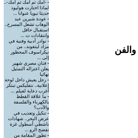
-
-أمك ثم أمك ثم أمك-..
لماذا اختارت هوليود
حديثا نبويا عنوانا ...
-
عودة شيرين عبد
الوهاب تشعل المسرح..
استقبال حافل
وانتقادات ت ...
-
نوادر أدبية وفنية في
مزاد ليتفوند.. من
والفن
نيكراسوف المحظور
إلى ...
-
فنان مصري شهير
يعلن اعتزاله التمثيل
نهائيا
-
رجل يعيش داخل لوحة
إعلانية.. نتفليكس تبتكر
أغرب دعاية لفيلم ...
-
ما علاقة القطط
بالكهرباء والفلسفة
والأدب؟
-
تنكيل وتعذيب في
عرض البحر.. شهادات
ناشطي أسطول غزة
تفضح الرو ...
-
تطور المقامة من