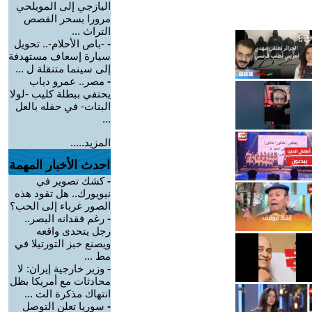
اليازجي إلى المويلحي
مرورا بسحر القصص
التراث ...
-
-باص الأحلام-.. تحويل
سيارة إسعاف مستهدفة
إلى سينما متنقلة ل ...
-
مصر.. عمرو دياب
يحتفي ببطلة كليب -لولا
البنات- في حفله بالعل
...
المزيد.....
احدث الأخبار المهمة
-
كشك تصوير في
نيويورك.. هل تقود هذه
الصور غرباء إلى الحب؟
-
رغم فقدانه البصر..
رجل يتحدى واقعه
ويصنع خبز التورتيلا في
مط ...
-
وزير خارجية إيران: لا
محادثات مع أمريكا بظل
انتهاك مذكرة الت ...
-
سوريا تعلن التوصل