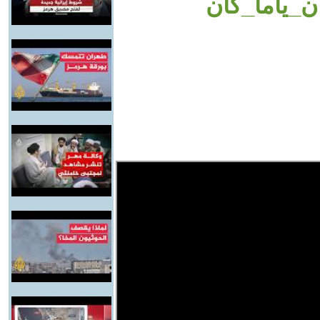
_ياما_كان