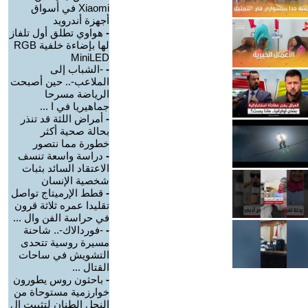
Xiaomi في أسواق
أجهزة أندرويد
-
هواوي تطلق أول تلفاز
لها بإضاءة خلفية RGB
MiniLED
-
-الشباب إلى
الملاعب-.. حين أصبحت
الرياضة مسرحا
جماهيريا في ا ...
-
أمراض اللثة قد تنذر
بحالة صحية أكثر
خطورة مما نتصور
-
دراسة واسعة تنسف
الاعتقاد السائد بثبات
شخصية الإنسان
-
قطط الإرميتاج تواصل
تقليدا عمره ثلاثة قرون
في حراسة الفن وال ...
-
-فوردالاك-.. شاحنة
مسيرة روسية تتحدى
التشويش في ساحات
القتال ...
-
باحثون روس يطورون
خوارزمية مستوحاة من
النحل الطنان لتثبيت ال