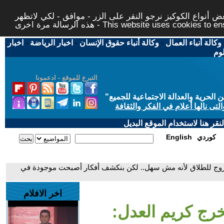
 أنواع الكوكيز نرجو النقر على الزر - موافق - لكي لاتظهر
This website uses cookies to ensure you ge
وكالة أنباء العمال
-
وكالة أنباء حقوق الإنسان
-
اخبار الرياضة
-
اخبار
لوم
التبرع للموقع - ادعمونا
حرية والعدالة الاجتماعية للجميع
"
تى نالها أعلام في الفكر والثقافة
قر هنا لاستخدام الموقع البديل
كوردي
English
بروج للطلاق لأنه مش سهل.. لكن بنكشف أفكار أصبحت موجودة في
اخر الافلام
خرج كريم العدل: