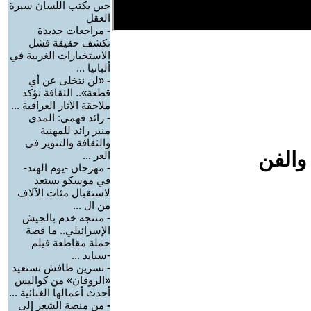
حين يكتب اللسان سيرة
العقل
-
مراجعات جديدة
تكشف حقيقة فشل
الاستخبارات الغربية في
ألبانيا ...
-
«لن نتخلى عن أي
قطعة».. الثقافة تؤكد
ملاحقة الآثار العراقية ...
-
رائد فهمي: المدى
منبر رائد للمهنية
والثقافة والتنوير في
والفن
العر ...
-
مهرجان -يوم الهند-
في موسكو يستعد
لاستقبال مئات الآلاف
من ال ...
-
منتجه خدم بالجيش
الإسرائيلي.. ما قصة
حملة مقاطعة فيلم
-سبايد ...
-
نسرين طافش تستعيد
«الروقان» من كواليس
أحدث أعمالها الغنائية ...
-
من منصة الشعر إلى