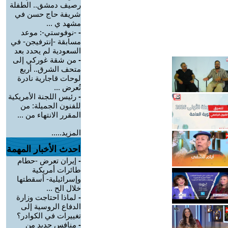
رصيف دمشق.. الطفلة
شريفة حاج حسن في
مشهد ي ...
-
-نوفوستي-: موعد
مسابقة -إنترفيجن- في
السعودية لم يحدد بعد
-
من شقة غوركي إلى
متحف الشرق.. أربع
لوحات قاجارية نادرة
تُعرض ...
-
رئيس اللجنة الأمريكية
للفنون الجميلة: من
المقرر الانتهاء من ...
المزيد.....
احدث الأخبار المهمة
-
إيران تعرض -حطام
طائرات أمريكية
وإسرائيلية- أسقطتها
خلال الح ...
-
لماذا احتاجت وزارة
الدفاع الروسية إلى
تغييرات في الكوادر؟
-
منافس جديد من