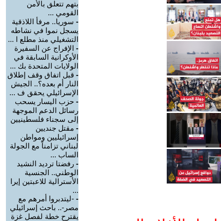
بتهم تتعلق بالأمن
القومي ...
-
سوريا.. مرفأ اللاذقية
يسجل نموا في نشاطه
التشغيلي منذ مطلع ا ...
-
الإفراج عن السفيرة
الأوكرانية السابقة في
الولايات المتحدة بك ...
-
قبل اتفاق وقف إطلاق
النار أم بعده؟.. الجيش
الإسرائيلي يحقق ف ...
-
حزب اليسار يسحب
رسائل الدعم الموجهة
إلى سجناء فلسطينيين
-
مقتل جنديين
إسرائيليين ومواطن
لبناني تزامناً مع الجولة
الساب ...
-
رفضتا ترديد النشيد
الوطني.. الجنسية
الأسترالية للاعبتين إيرا
...
-
-ليتدبروا أمرهم مع
مصر-.. باحث إسرائيلي
يقترح خطة لفصل غزة