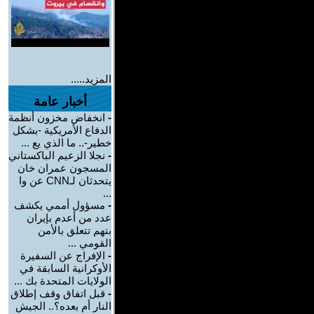
المزيد.....
أخبار عامة
-
انخفاض مخزون أنظمة
الدفاع الأمريكية -بشكل
خطير-.. ما الذي يع ...
-
نجلا الزعيم الباكستاني
المسجون عمران خان
يتحدثان لـCNN عن وا
...
-
مسؤول أممي يكشف
عدد من أعدم بإيران
بتهم تتعلق بالأمن
القومي ...
-
الإفراج عن السفيرة
الأوكرانية السابقة في
الولايات المتحدة بك ...
-
قبل اتفاق وقف إطلاق
النار أم بعده؟.. الجيش