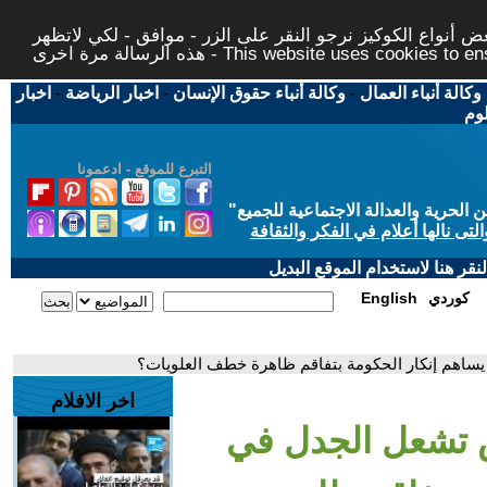
 أنواع الكوكيز نرجو النقر على الزر - موافق - لكي لاتظهر
This website uses cookies to ensure you ge
وكالة أنباء العمال
-
وكالة أنباء حقوق الإنسان
-
اخبار الرياضة
-
اخبار
لوم
التبرع للموقع - ادعمونا
حرية والعدالة الاجتماعية للجميع
"
تى نالها أعلام في الفكر والثقافة
قر هنا لاستخدام الموقع البديل
كوردي
English
ساهم إنكار الحكومة بتفاقم ظاهرة خطف العلويات؟
اخر الافلام
 تشعل الجدل في