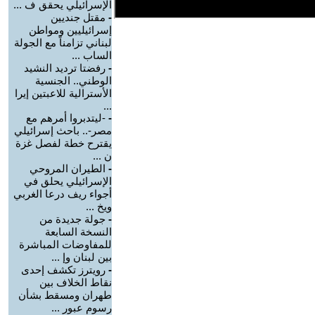
الإسرائيلي يحقق ف ...
-
مقتل جنديين
إسرائيليين ومواطن
لبناني تزامناً مع الجولة
الساب ...
-
رفضتا ترديد النشيد
الوطني.. الجنسية
الأسترالية للاعبتين إيرا
...
-
-ليتدبروا أمرهم مع
مصر-.. باحث إسرائيلي
يقترح خطة لفصل غزة
ن ...
-
الطيران المروحي
الإسرائيلي يحلق في
أجواء ريف درعا الغربي
ويخ ...
-
جولة جديدة من
النسخة السابعة
للمفاوضات المباشرة
بين لبنان وإ ...
-
رويترز تكشف إحدى
نقاط الخلاف بين
طهران ومسقط بشأن
رسوم عبور ...