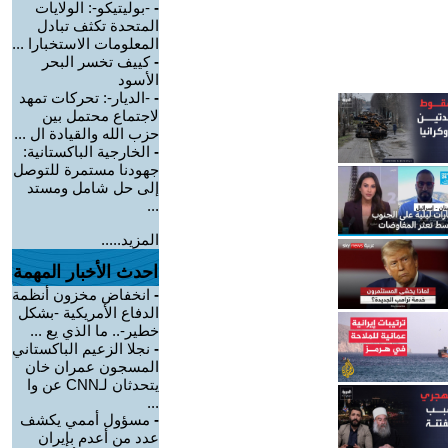
-
-بوليتيكو-: الولايات
المتحدة تكثف تبادل
المعلومات الاستخبارا ...
-
كييف تخسر البحر
الأسود
-
-الديار-: تحركات تمهد
لاجتماع محتمل بين
حزب الله والقيادة ال ...
-
الخارجية الباكستانية:
جهودنا مستمرة للتوصل
إلى حل شامل ومستد
...
المزيد.....
احدث الأخبار المهمة
-
انخفاض مخزون أنظمة
الدفاع الأمريكية -بشكل
خطير-.. ما الذي يع ...
-
نجلا الزعيم الباكستاني
المسجون عمران خان
يتحدثان لـCNN عن وا
...
-
مسؤول أممي يكشف
عدد من أعدم بإيران