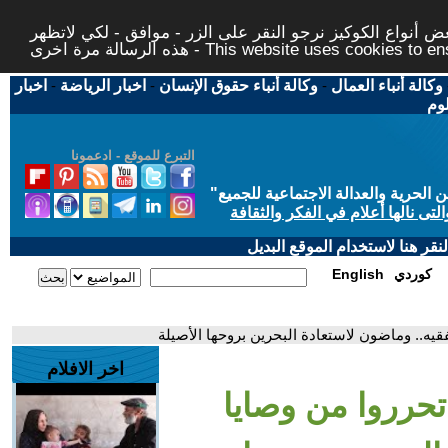
 أنواع الكوكيز نرجو النقر على الزر - موافق - لكي لاتظهر
This website uses cookies to ensure you ge
وكالة أنباء العمال
-
وكالة أنباء حقوق الإنسان
-
اخبار الرياضة
-
اخبار
لوم
التبرع للموقع - ادعمونا
حرية والعدالة الاجتماعية للجميع
"
تى نالها أعلام في الفكر والثقافة
قر هنا لاستخدام الموقع البديل
كوردي
English
لفقيه.. وماضون لاستعادة البحرين بروحها الأصيلة
اخر الافلام
 تحرروا من وصايا