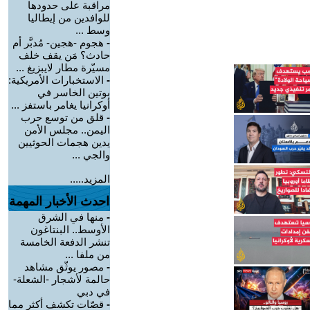
مراقبة على حدودها
للوافدين من إيطاليا
وسط ...
-
هجوم -هجين- مُدبَّر أم
حادث؟ مَن يقف خلف
مسيّرة مطار لايبزيغ ...
-
الاستخبارات الأمريكية:
بوتين الخاسر في
أوكرانيا يغامر باستفز ...
-
قلق من توسع حرب
اليمن.. مجلس الأمن
يدين هجمات الحوثيين
والجي ...
المزيد.....
احدث الأخبار المهمة
-
منها في الشرق
الأوسط.. البنتاغون
تنشر الدفعة الخامسة
من ملفا ...
-
مصور يوثّق مشاهد
حالمة لأشجار -الشعلة-
في دبي
-
قصّات تكشف أكثر مما