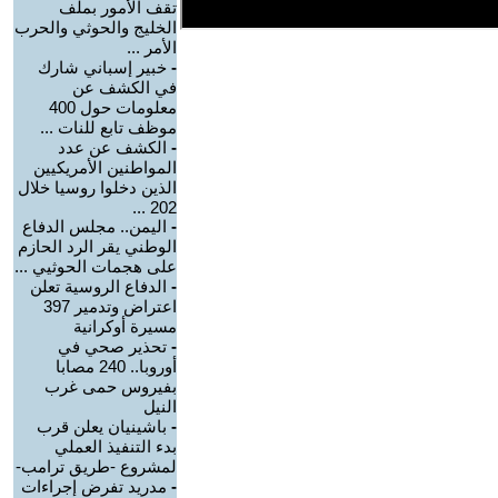
تقف الأمور بملف
الخليج والحوثي والحرب
الأمر ...
-
خبير إسباني شارك
في الكشف عن
معلومات حول 400
موظف تابع للنات ...
-
الكشف عن عدد
المواطنين الأمريكيين
الذين دخلوا روسيا خلال
202 ...
-
اليمن.. مجلس الدفاع
الوطني يقر الرد الحازم
على هجمات الحوثيي ...
-
الدفاع الروسية تعلن
اعتراض وتدمير 397
مسيرة أوكرانية
-
تحذير صحي في
أوروبا.. 240 مصابا
بفيروس حمى غرب
النيل
-
باشينيان يعلن قرب
بدء التنفيذ العملي
لمشروع -طريق ترامب-
-
مدريد تفرض إجراءات