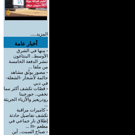
المزيد.....
أخبار عامة
-
منها في الشرق
الأوسط.. البنتاغون
تنشر الدفعة الخامسة
من ملفا ...
-
مصور يوثّق مشاهد
حالمة لأشجار -الشعلة-
في دبي
-
قصّات تكشف أكثر مما
تخفي.. جورجينا
رودريغيز والأزياء الجريئة
...
-
كاميرات مراقبة
تكشف تفاصيل حادثة
إطلاق نار جماعي في
مطعم -In ...
-
صباح السبت.. أين