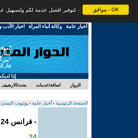
موافق - OK
لتوفير افضل خدمة لكم ولتسهيل عملي
أخبار عامة
-
وكالة أنباء المرأة
-
اخبار الأدب و
الموقع
يسارية
"من أج
حاز ال
إذا لديك
الزوار
اضافة/خدمات
بحث/الارشيف
الصفحة الرئيسية
-
أخبار عامة
-
يوتيوب التمدن
- فرانس 24
24