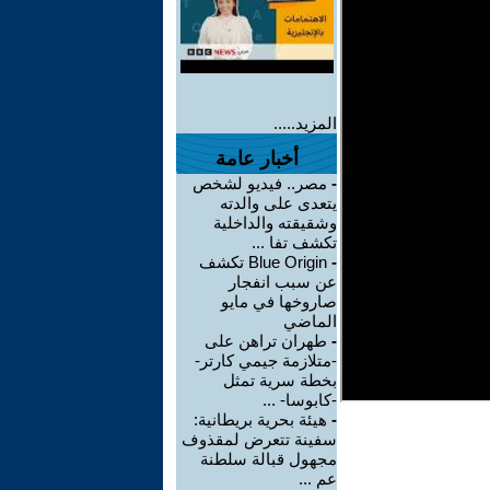
المزيد.....
أخبار عامة
-
مصر.. فيديو لشخص
يتعدى على والدته
وشقيقته والداخلية
تكشف تفا ...
-
Blue Origin تكشف
عن سبب انفجار
صاروخها في مايو
الماضي
-
طهران تراهن على
-متلازمة جيمي كارتر-
بخطة سرية تمثل
-كابوسا- ...
-
هيئة بحرية بريطانية:
سفينة تتعرض لمقذوف
مجهول قبالة سلطنة
عم ...