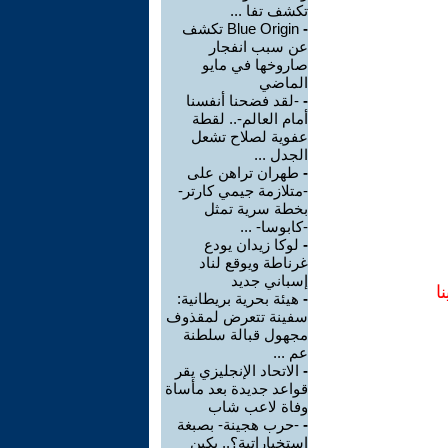
تكشف تفا ...
-
Blue Origin تكشف
عن سبب انفجار
صاروخها في مايو
الماضي
-
-لقد فضحنا أنفسنا
أمام العالم-.. لقطة
عفوية لصلاح تشعل
الجدل ...
-
طهران تراهن على
-متلازمة جيمي كارتر-
بخطة سرية تمثل
-كابوسا- ...
-
لوكا زيدان يودع
غرناطة ويوقع لناد
إسباني جديد
ا
-
هيئة بحرية بريطانية:
سفينة تتعرض لمقذوف
مجهول قبالة سلطنة
عم ...
-
الاتحاد الإنجليزي يقر
قواعد جديدة بعد مأساة
وفاة لاعب شاب
-
-حرب هجينة- بصبغة
استخباراتية؟.. بكين