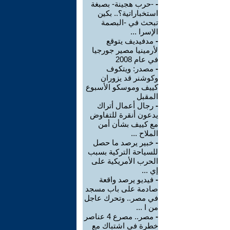
-
-حرب هجينة- بصبغة
استخباراتية؟.. بكين
تبحث في -البصمة
الإسرا ...
-
مدفيديف يتوقع
لأرمينيا مصير جورجيا
في عام 2008
-
مصدر: ويتكوف
وكوشنر قد يزوران
كييف وموسكو الأسبوع
المقبل
-
رجال أعمال أتراك
يدعون أنقرة للتفاوض
مع كييف بشأن أمن
الملاح ...
-
خبير يرصد ما حصل
للسياحة التركية بسبب
الحرب الأمريكية على
إي ...
-
فيديو يرصد واقعة
صادمة على باب مسجد
في مصر.. وتحرك عاجل
من ا ...
-
مصر.. مصرع 4 عناصر
خطرة في اشتباك مع