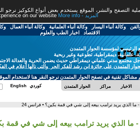
ة التصفح والنشر، الموقع يستخدم بعض أنواع الكوكيز نرجو النق
More info - المزيد
experience on our website
الفن
-
وكالة أنباء اليسار
-
وكالة أنباء العلمانية
-
وكالة أنباء العمال
-
وكا
الاقتصاد
-
اخبار الطب والعلوم
 الرئيسي لمؤسسة الحوار المتمدن
، علمانية، ديمقراطية، تطوعية وغير ربحية
ل مجتمع مدني علماني ديمقراطي حديث يضمن الحرية والعدالة الاجتم
حوار المتمدن على جائزة ابن رشد للفكر الحر والتى نالها أعلام في الفك
م مشاكل تقنية في تصفح الحوار المتمدن نرجو النقر هنا لاستخدام الموقع
كوردي
English
الاخبار
مراكز
الحوار المتمدن
- ما الذي يريد ترامب بيعه إلى شي في قمة بكين؟ • فرانس 24
- ما الذي يريد ترامب بيعه إلى شي في قمة ب