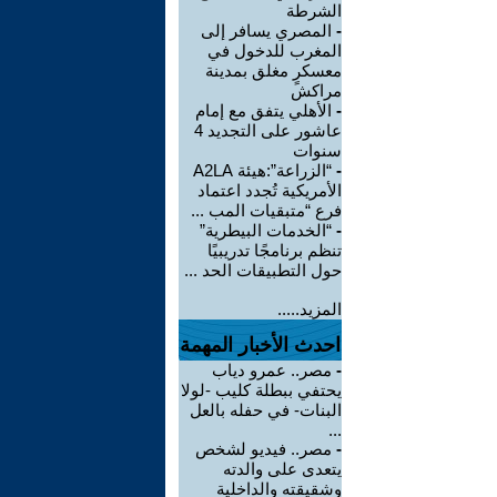
الشرطة
-
المصري يسافر إلى
المغرب للدخول في
معسكرٍ مغلق بمدينة
مراكش
-
الأهلي يتفق مع إمام
عاشور على التجديد 4
سنوات
-
“الزراعة”:هيئة A2LA
الأمريكية تُجدد اعتماد
فرع “متبقيات المب ...
-
“الخدمات البيطرية”
تنظم برنامجًا تدريبيًا
حول التطبيقات الحد ...
المزيد.....
احدث الأخبار المهمة
-
مصر.. عمرو دياب
يحتفي ببطلة كليب -لولا
البنات- في حفله بالعل
...
-
مصر.. فيديو لشخص
يتعدى على والدته
وشقيقته والداخلية