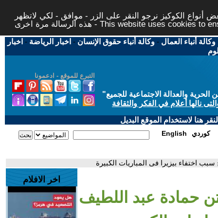
 أنواع الكوكيز نرجو النقر على الزر - موافق - لكي لاتظهر
This website uses cookies to ensure you ge
وكالة أنباء العمال
-
وكالة أنباء حقوق الإنسان
-
اخبار الرياضة
-
اخبار
لوم
التبرع للموقع - ادعمونا
حرية والعدالة الاجتماعية للجميع
"
تى نالها أعلام في الفكر والثقافة
قر هنا لاستخدام الموقع البديل
كوردي
English
سبب اختفاء بيزيرا فى المباريات الكبيرة
اخر الافلام
بتن حمادة عبد اللطيف