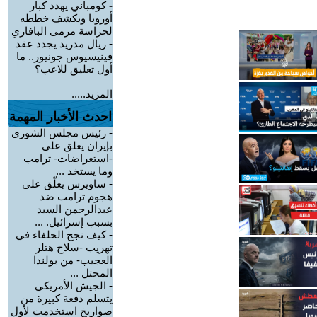
-
كومباني يهدد كبار
أوروبا ويكشف خططه
لحراسة مرمى البافاري
-
ريال مدريد يجدد عقد
فينيسيوس جونيور.. ما
أول تعليق للاعب؟
المزيد.....
احدث الأخبار المهمة
-
رئيس مجلس الشورى
بإيران يعلق على
-استعراضات- ترامب
وما يستخد ...
-
ساويرس يعلّق على
هجوم ترامب ضد
عبدالرحمن السيد
بسبب إسرائيل. ...
-
كيف نجح الحلفاء في
تهريب -سلاح هتلر
العجيب- من بولندا
المحتل ...
-
الجيش الأمريكي
يتسلم دفعة كبيرة من
صواريخ استخدمت لأول