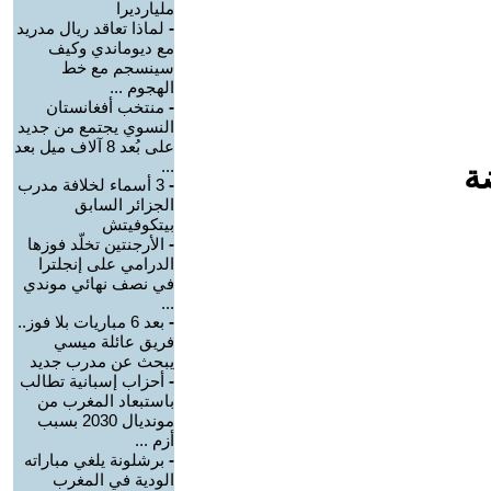
مليارديرا
-
لماذا تعاقد ريال مدريد
مع ديوماندي وكيف
سينسجم مع خط
الهجوم ...
-
منتخب أفغانستان
النسوي يجتمع من جديد
على بُعد 8 آلاف ميل بعد
...
ة
-
3 أسماء لخلافة مدرب
الجزائر السابق
بيتكوفيتش
-
الأرجنتين تخلّد فوزها
الدرامي على إنجلترا
في نصف نهائي موندي
...
-
بعد 6 مباريات بلا فوز..
فريق عائلة ميسي
يبحث عن مدرب جديد
-
أحزاب إسبانية تطالب
باستبعاد المغرب من
مونديال 2030 بسبب
أزم ...
-
برشلونة يلغي مباراته
الودية في المغرب