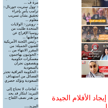
مرة ف ...
-
-وول ستريت جورنال-:
ترامب يأمر بإجراء
تحقيق بشأن تسريب
معلوم ...
-
-رويترز-: الولايات
المتحدة طلبت من
روسيا الإفراج عن
مواطنها ...
-
رئيس اللجنة الأمريكية
للفنون الجميلة: من
المقرر الانتهاء من ...
-
الحوثيون يهاجمون
معسكرات حكومية
ويقصفون نجران
بالسعودية
-
الحكومة العراقية تحذر
الفصائل من استهداف
السعودية وتؤكد حصري
...
-
لقاحات لا تحتاج إلى
التبريد: ابتكار قد يحد
جاد الأفلام الجيدة
من هدر نصف اللقاح ...
ا
المزيد.....