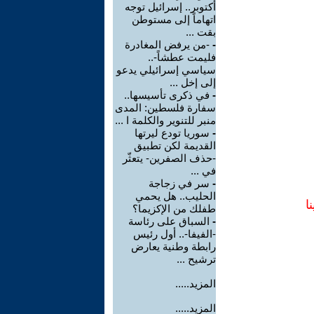
أكتوبر.. إسرائيل توجه
اتهاماً إلى مستوطن
بقت ...
-
-من يرفض المغادرة
فليمت عطشاً-..
سياسي إسرائيلي يدعو
إلى إخل ...
-
في ذكرى تأسيسها..
سفارة فلسطين: المدى
منبر للتنوير والكلمة ا ...
-
سوريا تودع ليرتها
القديمة لكن تطبيق
-حذف الصفرين- يتعثّر
في ...
-
سر في زجاجة
الحليب.. هل يحمي
ا
طفلك من الإكزيما؟
-
السباق على رئاسة
-الفيفا-.. أول رئيس
رابطة وطنية يعارض
ترشيح ...
المزيد.....
المزيد.....