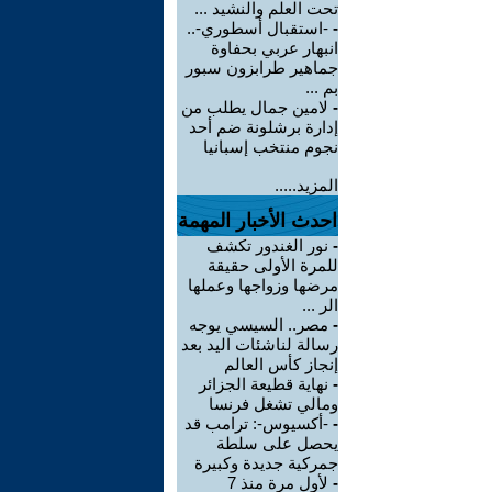
تحت العلم والنشيد ...
-
-استقبال أسطوري-..
انبهار عربي بحفاوة
جماهير طرابزون سبور
بم ...
-
لامين جمال يطلب من
إدارة برشلونة ضم أحد
نجوم منتخب إسبانيا
المزيد.....
احدث الأخبار المهمة
-
نور الغندور تكشف
للمرة الأولى حقيقة
مرضها وزواجها وعملها
الر ...
-
مصر.. السيسي يوجه
رسالة لناشئات اليد بعد
إنجاز كأس العالم
-
نهاية قطيعة الجزائر
ومالي تشغل فرنسا
-
-أكسيوس-: ترامب قد
يحصل على سلطة
جمركية جديدة وكبيرة
-
لأول مرة منذ 7