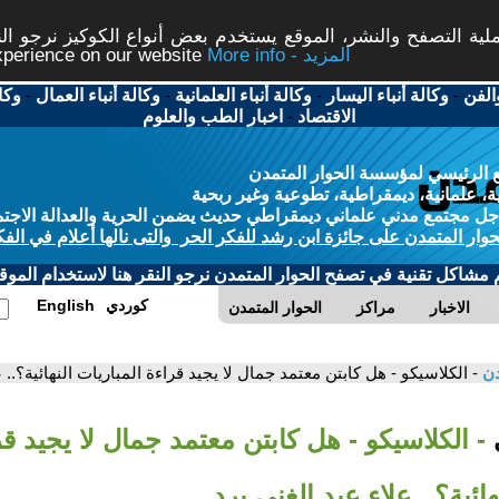
ة التصفح والنشر، الموقع يستخدم بعض أنواع الكوكيز نرجو النق
More info - المزيد
experience on our website
الفن
-
وكالة أنباء اليسار
-
وكالة أنباء العلمانية
-
وكالة أنباء العمال
-
وكا
الاقتصاد
-
اخبار الطب والعلوم
 الرئيسي لمؤسسة الحوار المتمدن
، علمانية، ديمقراطية، تطوعية وغير ربحية
ل مجتمع مدني علماني ديمقراطي حديث يضمن الحرية والعدالة الاجتم
حوار المتمدن على جائزة ابن رشد للفكر الحر والتى نالها أعلام في الفك
م مشاكل تقنية في تصفح الحوار المتمدن نرجو النقر هنا لاستخدام الموقع
كوردي
English
الاخبار
مراكز
الحوار المتمدن
دن
- الكلاسيكو - هل كابتن معتمد جمال لا يجيد قراءة المباريات النهائية؟.. ع
ي
- الكلاسيكو - هل كابتن معتمد جمال لا يجيد ق
هائية؟.. علاء عبد الغني يرد