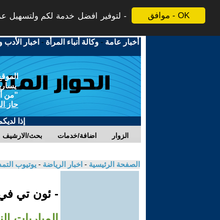
موافق - OK
لتوفير افضل خدمة لكم ولتسهيل عملي
أخبار عامة
-
وكالة أنباء المرأة
-
اخبار الأدب و
الموقع
يسارية
"من أج
حاز ال
إذا لديك
الزوار
اضافة/خدمات
بحث/الارشيف
الصفحة الرئيسية
-
اخبار الرياضة
-
يوتيوب التم
- ئون تي ف
المباريات الن