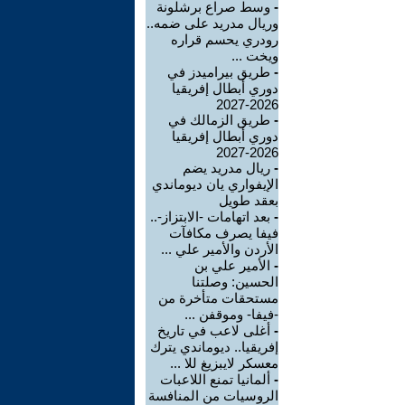
-
وسط صراع برشلونة
وريال مدريد على ضمه..
رودري يحسم قراره
ويخت ...
-
طريق بيراميدز في
دوري أبطال إفريقيا
2026-2027
-
طريق الزمالك في
دوري أبطال إفريقيا
2026-2027
-
ريال مدريد يضم
الإيفواري يان ديوماندي
بعقد طويل
-
بعد اتهامات -الابتزاز-..
فيفا يصرف مكافآت
الأردن والأمير علي ...
-
الأمير علي بن
الحسين: وصلتنا
مستحقات متأخرة من
-فيفا- وموقفن ...
-
أغلى لاعب في تاريخ
إفريقيا.. ديوماندي يترك
معسكر لايبزيغ للا ...
-
ألمانيا تمنع اللاعبات
الروسيات من المنافسة