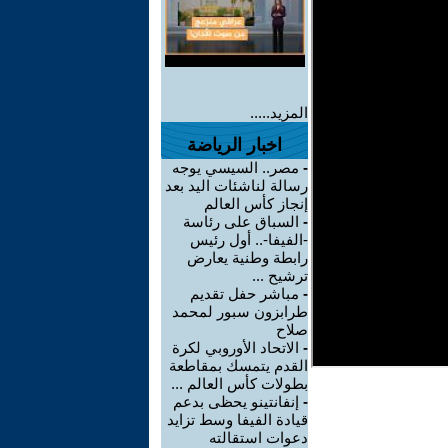
المزيد.....
اخبار الرياضة
-
مصر.. السيسي يوجه
رسالة لناشئات اليد بعد
إنجاز كأس العالم
-
السباق على رئاسة
-الفيفا-.. أول رئيس
رابطة وطنية يعارض
ترشيح ...
-
مباشر حفل تقديم
طرابزون سبور لمحمد
صلاح
-
الاتحاد الأوروبي لكرة
القدم يتمسك بمقاطعة
بطولات كأس العالم ...
-
إنفانتينو يحظى بدعم
قيادة الفيفا وسط تزايد
دعوات استقالته