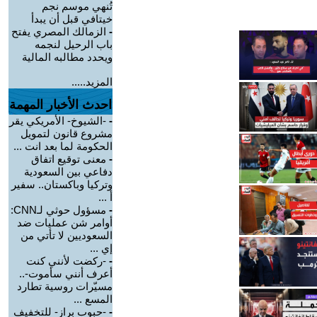
تُنهي موسم نجم
خيتافي قبل أن يبدأ
-
الزمالك المصري يفتح
باب الرحيل لنجمه
ويحدد مطالبه المالية
المزيد.....
احدث الأخبار المهمة
-
-الشيوخ- الأمريكي يقر
مشروع قانون لتمويل
الحكومة لما بعد انت ...
-
معنى توقيع اتفاق
دفاعي بين السعودية
وتركيا وباكستان.. سفير
أ ...
-
مسؤول حوثي لـCNN:
أوامر شن عمليات ضد
السعوديين لا تأتي من
إي ...
-
-ركضت لأنني كنت
أعرف أنني سأموت-..
مسيّرات روسية تطارد
المسع ...
-
-حبوب براز- للتخفيف