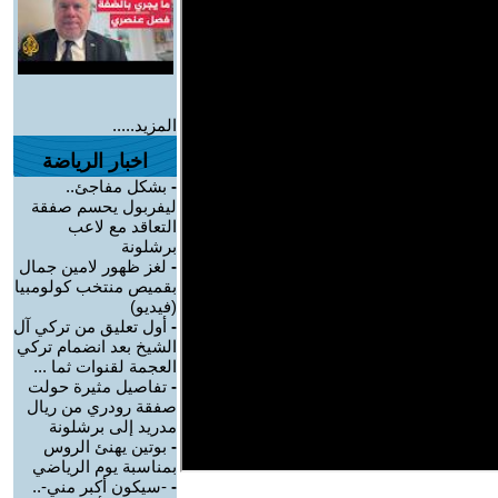
المزيد.....
اخبار الرياضة
-
بشكل مفاجئ..
ليفربول يحسم صفقة
التعاقد مع لاعب
برشلونة
-
لغز ظهور لامين جمال
بقميص منتخب كولومبيا
(فيديو)
-
أول تعليق من تركي آل
الشيخ بعد انضمام تركي
العجمة لقنوات ثما ...
-
تفاصيل مثيرة حولت
صفقة رودري من ريال
مدريد إلى برشلونة
-
بوتين يهنئ الروس
بمناسبة يوم الرياضي
-
-سيكون أكبر مني-..