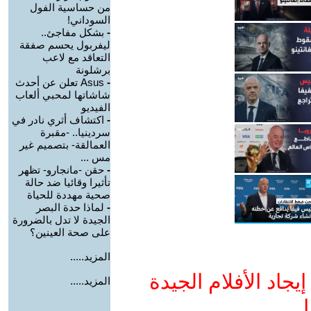
من حساسية الفول
السوداني!
-
بشكل مفاجئ..
ليفربول يحسم صفقة
التعاقد مع لاعب
برشلونة
-
Asus تعلن عن أحدث
شاشاتها لمحبي ألعاب
الفيديو
-
اكتشاف أثري نادر في
سردينيا.. -مقبرة
العمالقة- بتصميم غير
مس ...
-
حقن -مانجارو- تظهر
تأثيرا وقائيا ضد حالة
صحية مهددة للحياة
-
لماذا حدة البصر
الجيدة لا تدل بالضرورة
على صحة العينين؟
المزيد.....
جاد الأفلام الجيدة
المزيد.....
ا