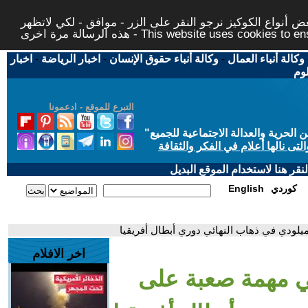
 أنواع الكوكيز نرجو النقر على الزر - موافق - لكي لاتظهر
This website uses cookies to ensure you ge
وكالة أنباء العمال
-
وكالة أنباء حقوق الإنسان
-
اخبار الرياضة
-
اخبار
لوم
التبرع للموقع - ادعمونا
حرية والعدالة الاجتماعية للجميع
"
تى نالها أعلام في الفكر والثقافة
قر هنا لاستخدام الموقع البديل
كوردي
English
لودي في ذهاب النهائي دوري أبطال أفريقيا
اخر الافلام
ي مهمة صعبة على