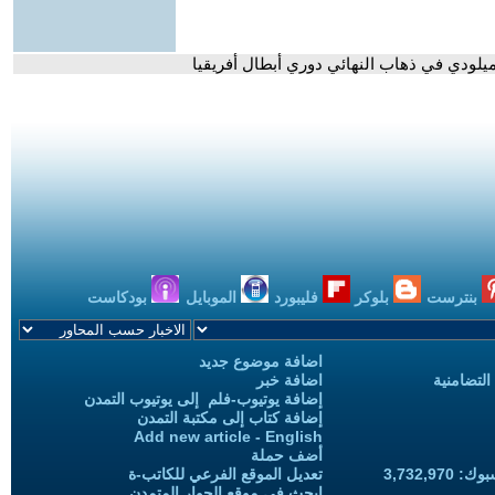
لودي في ذهاب النهائي دوري أبطال أفريقيا
بنترست
بلوكر
فليبورد
الموبايل
بودكاست
اضافة موضوع جديد
التضامنية
اضافة خبر
إضافة يوتيوب-فلم إلى يوتيوب التمدن
إضافة كتاب إلى مكتبة التمدن
Add new article - English
أضف حملة
3,732,97
تعديل الموقع الفرعي للكاتب-ة
ابحث في موقع الحوار المتمدن