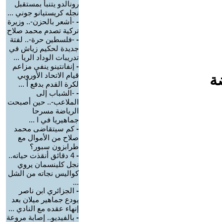
رونالدو يتنبأ بمستقبل
نجله كريستيانو جوني ...
-
-أشعر بالحزن-.. وزيرة
تركية تصدم محمد صلاح
-
-فلسطين حرة-.. لفتة
جديدة لحكيم زياش في
تدريبات الوداد الريا ...
-
إنفانتينو ينفي مزاعم
قيام الاتحاد الأوروبي
ة
لكرة القدم بدفع أ ...
-
-الشباب إلى
الملاعب-.. حين أصبحت
الرياضة مسرحا
جماهيريا في ا ...
-
كم سيتقاضى محمد
صلاح من الأموال مع
طرابزون سبور؟
-
4 دقائق أنقذت حياته..
نجل كلينسمان يروي
كواليس نجاته من الشل
...
-
الجزائري ابن ناصر
يودع جماهير ميلان بعد
إنهاء عقده مع النادي ...
-
بالفيديو.. إصابة مروعة