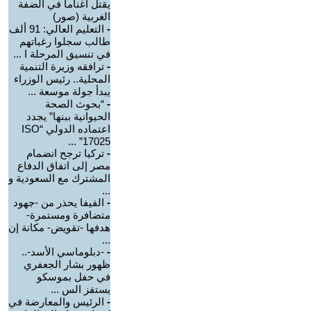
يقتل أغناما في الضفة
الغربية (صور)
-
التعليم العالي: 91 ألف
طالب سجلوا رغباتهم
في تنسيق المرحلة ا ...
-
ترافقه وزيرة التنمية
المحلية.. رئيس الوزراء
يبدأ جولة موسعة ...
-
“بحوث الصحة
الحيوانية ببنها” يجدد
اعتماده الدولي “ISO
17025” ...
-
تركيا ترجح انضمام
مصر إلى اتفاق الدفاع
المشترك مع السعودية و
...
-
الفيفا يحذر من -جهود
متضافرة ومستمرة-
هدفها -تقويض- مكانة إن
...
-
-دبلوماسي الأسد-..
ظهور بشار الجعفري
في حفل بموسكو
يستفز الس ...
-
الرئيس والمعارضة في