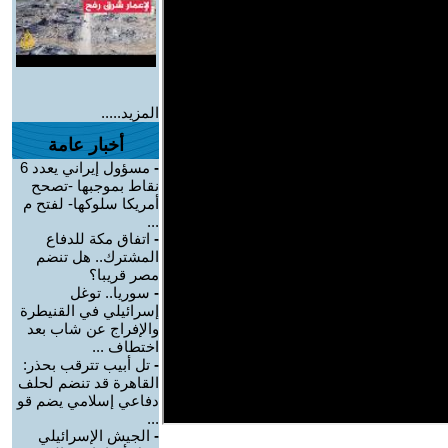
المزيد.....
أخبار عامة
-
مسؤول إيراني يعدد 6
نقاط بموجبها -تصحح
أمريكا سلوكها- لفتح م
...
-
اتفاق مكة للدفاع
المشترك.. هل تنضم
مصر قريبا؟
-
سوريا.. توغل
إسرائيلي في القنيطرة
والإفراج عن شاب بعد
اختطاف ...
-
تل أبيب تترقب بحذر:
القاهرة قد تنضم لحلف
دفاعي إسلامي يضم قو
...
-
الجيش الإسرائيلي