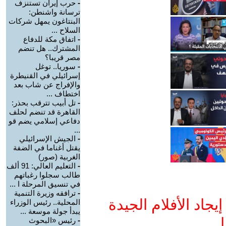
-
حرب إيران تستنزف
ترسانة واشنطن:
البنتاغون يمهل شركات
السلاح ...
-
اتفاق مكة للدفاع
المشترك.. هل تنضم
مصر قريبا؟
-
سوريا.. توغل
إسرائيلي في القنيطرة
والإفراج عن شاب بعد
اختطاف ...
-
تل أبيب تترقب بحذر:
القاهرة قد تنضم لحلف
دفاعي إسلامي يضم قو
...
-
الجيش الإسرائيلي
يقتل أغناما في الضفة
الغربية (صور)
-
التعليم العالي: 91 ألف
طالب سجلوا رغباتهم
في تنسيق المرحلة ا ...
-
ترافقه وزيرة التنمية
جاد الأفلام الجيدة
المحلية.. رئيس الوزراء
يبدأ جولة موسعة ...
ا
-
رئيس «البحوث