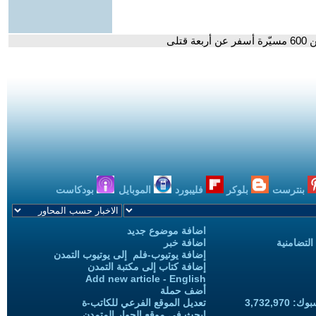
تلى
بنترست
بلوكر
فليبورد
الموبايل
بودكاست
اضافة موضوع جديد
التضامنية
اضافة خبر
إضافة يوتيوب-فلم إلى يوتيوب التمدن
إضافة كتاب إلى مكتبة التمدن
Add new article - English
أضف حملة
3,732,97
تعديل الموقع الفرعي للكاتب-ة
ابحث في موقع الحوار المتمدن