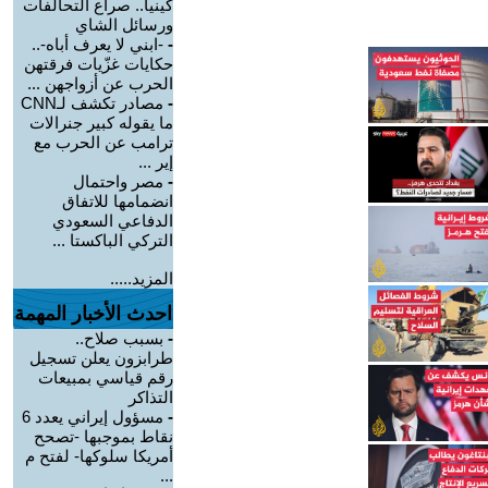
كينيا.. صراع التحالفات
ورسائل الشاي
-
-ابني لا يعرف أباه-..
حكايات غزّيات فرقتهن
الحرب عن أزواجهن ...
-
مصادر تكشف لـCNN
ما يقوله كبير جنرالات
ترامب عن الحرب مع
إير ...
-
مصر واحتمال
انضمامها للاتفاق
الدفاعي السعودي
التركي الباكستا ...
المزيد.....
احدث الأخبار المهمة
-
بسبب صلاح..
طرابزون يعلن تسجيل
رقم قياسي بمبيعات
التذاكر
-
مسؤول إيراني يعدد 6
نقاط بموجبها -تصحح
أمريكا سلوكها- لفتح م
...