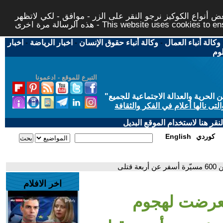
 أنواع الكوكيز نرجو النقر على الزر - موافق - لكي لاتظهر
This website uses cookies to ensure you ge
وكالة أنباء العمال
-
وكالة أنباء حقوق الإنسان
-
اخبار الرياضة
-
اخبار
لوم
التبرع للموقع - ادعمونا
حرية والعدالة الاجتماعية للجميع
"
تى نالها أعلام في الفكر والثقافة
قر هنا لاستخدام الموقع البديل
كوردي
English
تلى
اخر الافلام
 تعرضت لهجوم