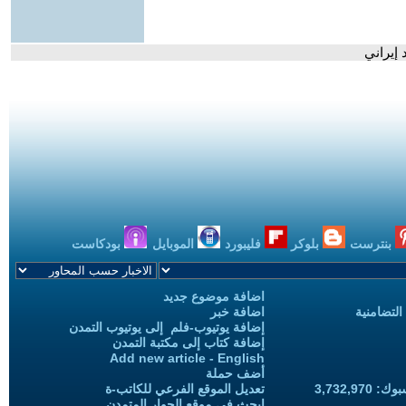
إيراني
بنترست
بلوكر
فليبورد
الموبايل
بودكاست
اضافة موضوع جديد
التضامنية
اضافة خبر
إضافة يوتيوب-فلم إلى يوتيوب التمدن
إضافة كتاب إلى مكتبة التمدن
Add new article - English
أضف حملة
3,732,97
تعديل الموقع الفرعي للكاتب-ة
ابحث في موقع الحوار المتمدن