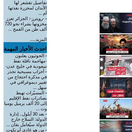
تفاصيل تقشعر لها
الأبدان لمجزرة نفذتها
أم ...
-
-رويترز-: الجزائر تعزز
مخزونها بشراء نحو 720
ألف طن من القمح ...
المزيد.....
احدث الأخبار المهمة
-
الحوثيون يعلنون
-مهاجمة ناقلة نفط
سعودية في خليج عدن-
-
أحزاب مسيحية تحذر
في مذكرة احتجاج من
تغيير ديموغرافي في
سهل ...
-
المسيّرات تهبط
بصادرات نفط الإقليم
إلى 20 ألف برميل يوميا
وت ...
-
بعد 30 أيلول.. إدارة
الدولة: السلاح خارج
الدولة سيُعامل بقان ...
-
من هو غادي آيزنكوت