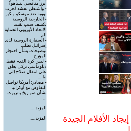
أبرز منافسي نتنياهو؟
-
واشنطن تحشد لحرب
نووية ضد موسكو وبكين
-
الخارجية الروسية
تكشف سبب تقييد
الاتحاد الأوروبي الحماية
الم ...
-
السفارة الروسية لدى
إسرائيل تطلب
توضيحات بشأن احتجاز
المؤرخ ...
-
ليس كرة القدم فقط..
دبلوماسي تركي يعلق
على انتقال صلاح إلى
ط ...
-
مصادر: أمريكا تواصل
التفاوض مع أوكرانيا
بشأن صواريخ باتريوت
...
المزيد.....
جاد الأفلام الجيدة
المزيد.....
ا