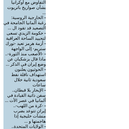
التفاوض مع أوكرانيا
بشأن صواريخ باتريوت
...
-
الخارجية الروسية:
رغبة ألمانيا الجامحة في
التصعيد قد تقود ال ...
-
حكومة الزيدي تسعى
لتحييد الساحة العراقية
-
أزمة هرمز تعيد -تورك
ستريم- إلى الواجهة
-
-الأصعب منذ الثورة-..
ماذا قال بزشكيان عن
وضع إيران في الذكر ...
-
الحوثيون يعلنون
استهداف ناقلة نفط
سعودية ثانية خلال
ساعات
-
الإبحار بلا قبطان..
سفن ذاتية القيادة في
ألمانيا في عصر الأت ...
-
-كرة من اللهب-..
إيران تتوعد بضرب
منشآت خليجية إذا
هاجمتها و ...
-
الولايات المتحدة..