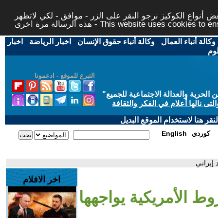
 أنواع الكوكيز نرجو النقر على الزر - موافق - لكي لاتظهر
This website uses cookies to ensure you ge
وكالة أنباء العمال
-
وكالة أنباء حقوق الإنسان
-
اخبار الرياضة
-
اخبار
لوم
التبرع للموقع - ادعمونا
حرية والعدالة الاجتماعية للجميع
"
تى نالها أعلام في الفكر والثقافة
قر هنا لاستخدام الموقع البديل
كوردي
English
إيراني
اخر الافلام
 الأمريكية يواجهها