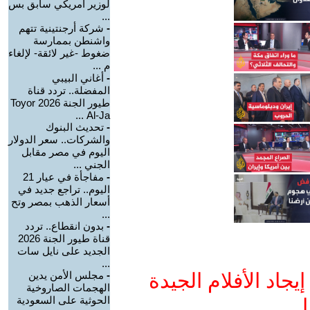
لوزير أمريكي سابق بس
...
-
شركة أرجنتينية تتهم
واشنطن بممارسة
ضغوط -غير لائقة- لإلغاء
م ...
-
أغاني البيبي
المفضلة.. تردد قناة
طيور الجنة 2026 Toyor
Al-Ja ...
-
تحديث البنوك
والشركات.. سعر الدولار
اليوم في مصر مقابل
الجني ...
-
مفاجأة في عيار 21
اليوم.. تراجع جديد في
أسعار الذهب بمصر وتح
...
-
بدون انقطاع.. تردد
قناة طيور الجنة 2026
الجديد على نايل سات
...
جاد الأفلام الجيدة
-
مجلس الأمن يدين
الهجمات الصاروخية
الحوثية على السعودية
ا