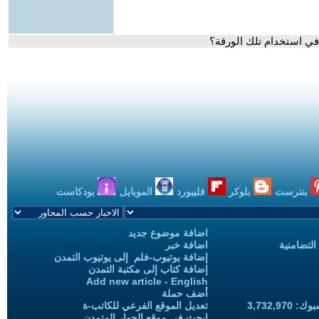
في استخدام تلك الورقة؟
بنترست
بلوكر
فليبورد
الموبايل
بودكاست
اضافة موضوع جديد
التضامنية
اضافة خبر
إضافة يوتيوب-فلم إلى يوتيوب التمدن
إضافة كتاب إلى مكتبة التمدن
Add new article - English
أضف حملة
3,732,97
تعديل الموقع الفرعي للكاتب-ة
ابحث في موقع الحوار المتمدن