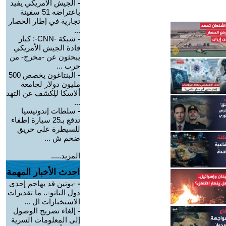
-
الجيش الأمريكي يفيد
باعتراضه 51 سفينة
تجارية في إطار الحصار
...
-
شبكة -CNN-: كبار
قادة الجيش الأمريكي
يبحثون عن -مخرج- من
حرب ...
-
البنتاغون يخصص 500
مليون دولار لجامعة
ألاسكا للِكشف عن التهد
...
-
سلطات إندونيسيا
تدفع بـ25 سيارة إطفاء
للسيطرة على حريق
ضخم ش ...
المزيد.....
احدث الأخبار المهمة
-
-بوتين قد يهاجم إحدى
دول الناتو-.. ما تقديرات
الاستخبارات ال ...
-
إلغاء تصريح الوصول
إلى المعلومات السرية