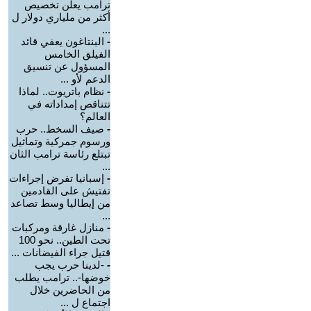
ترامب يعلن تخصيص
أكثر من ملياري دولار ل
...
-
البنتاغون يعفي قائد
الفيلق الخامس
المسؤول عن تنسيق
الدعم لأو ...
-
نظام باتريوت.. لماذا
تتناقص إمداداته في
العالم؟
-
صيف السخط.. حرب
ورسوم جمركية وتماثيل
تبتلع رئاسة ترامب الثان
...
-
إسبانيا تفرض إجراءات
تفتيش على القادمين
من إيطاليا وسط تصاعد
...
-
منازل غارقة ومركبات
تحت الطين.. نحو 100
قتيل جراء الفيضانات ...
-
-لدينا حرب يجب
خوضها-.. ترامب يطلب
من الحاضرين خلال
اجتماع ل ...