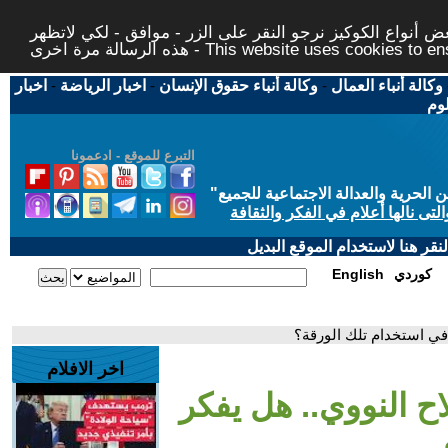
 أنواع الكوكيز نرجو النقر على الزر - موافق - لكي لاتظهر
This website uses cookies to ensure you ge
وكالة أنباء العمال
-
وكالة أنباء حقوق الإنسان
-
اخبار الرياضة
-
اخبار
لوم
التبرع للموقع - ادعمونا
حرية والعدالة الاجتماعية للجميع
"
تى نالها أعلام في الفكر والثقافة
قر هنا لاستخدام الموقع البديل
كوردي
English
في استخدام تلك الورقة؟
اخر الافلام
ح النووي.. هل يفكر