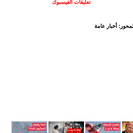
تعليقات الفيسبوك
محور: أخبار عامة