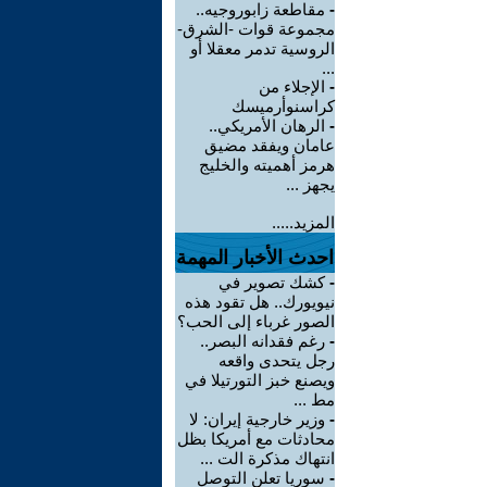
-
مقاطعة زابوروجيه..
مجموعة قوات -الشرق-
الروسية تدمر معقلا أو
...
-
الإجلاء من
كراسنوأرميسك
-
الرهان الأمريكي..
عامان ويفقد مضيق
هرمز أهميته والخليج
يجهز ...
المزيد.....
احدث الأخبار المهمة
-
كشك تصوير في
نيويورك.. هل تقود هذه
الصور غرباء إلى الحب؟
-
رغم فقدانه البصر..
رجل يتحدى واقعه
ويصنع خبز التورتيلا في
مط ...
-
وزير خارجية إيران: لا
محادثات مع أمريكا بظل
انتهاك مذكرة الت ...
-
سوريا تعلن التوصل