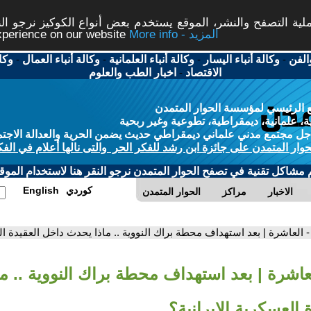
ة التصفح والنشر، الموقع يستخدم بعض أنواع الكوكيز نرجو النق
More info - المزيد
experience on our website
الفن
-
وكالة أنباء اليسار
-
وكالة أنباء العلمانية
-
وكالة أنباء العمال
-
وكا
الاقتصاد
-
اخبار الطب والعلوم
 الرئيسي لمؤسسة الحوار المتمدن
، علمانية، ديمقراطية، تطوعية وغير ربحية
ل مجتمع مدني علماني ديمقراطي حديث يضمن الحرية والعدالة الاجتم
حوار المتمدن على جائزة ابن رشد للفكر الحر والتى نالها أعلام في الفك
م مشاكل تقنية في تصفح الحوار المتمدن نرجو النقر هنا لاستخدام الموقع
كوردي
English
الاخبار
مراكز
الحوار المتمدن
- العاشرة | بعد استهداف محطة براك النووية .. ماذا يحدث داخل العقيدة الع
لعاشرة | بعد استهداف محطة براك النووية .. م
 العسكرية الإيرانية؟