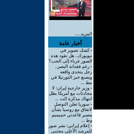
المزيد.....
أخبار عامة
-
كشك تصوير في
نيويورك.. هل تقود هذه
الصور غرباء إلى الحب؟
-
رغم فقدانه البصر..
رجل يتحدى واقعه
ويصنع خبز التورتيلا في
مط ...
-
وزير خارجية إيران: لا
محادثات مع أمريكا بظل
انتهاك مذكرة الت ...
-
سوريا تعلن التوصل
لاتفاق مع روسيا بشأن
مصير قاعدتي حميميم
وط ...
-
إعلام إيراني: نشر صور
للمرشد الأعلى مجتبى