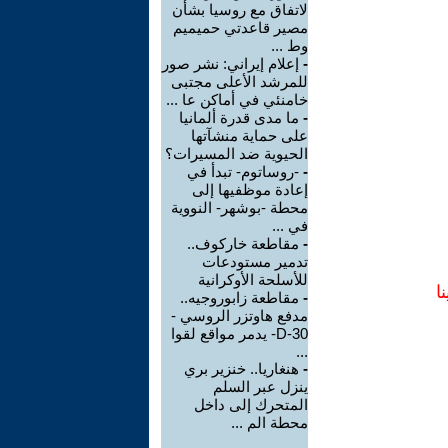
لاتفاق مع روسيا بشأن
مصير قاعدتي حميميم
وط ...
-
إعلام إيراني: نشر صور
للمرشد الأعلى مجتبى
خامنئي في أماكن عا ...
-
ما مدى قدرة ألمانيا
على حماية منشآتها
الحيوية ضد المسيرات؟
-
-روساتوم- تبدأ في
إعادة موظفيها إلى
محطة -بوشهر- النووية
في ...
-
مقاطعة خاركوف..
تدمير مستودعات
للأسلحة الأوكرانية
ا
-
مقاطعة زابوروجيه..
مدفع هاوتزر الروسي -
D-30- يدمر مواقع لقوا
...
-
هنغاريا.. خنزير بري
ينزل عبر السلم
المتحرك إلى داخل
محطة الم ...