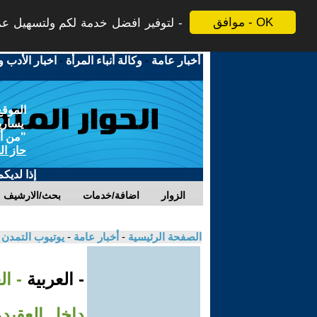
موافق - OK
لتوفير افضل خدمة لكم ولتسهيل عملي
أخبار عامة
-
وكالة أنباء المرأة
-
اخبار الأدب و
الموقع
يسارية
"من أج
حاز ال
إذا لديك
الزوار
اضافة/خدمات
بحث/الارشيف
الصفحة الرئيسية
-
أخبار عامة
-
يوتيوب التمدن
- العربية
- ا
داخل العقيدة