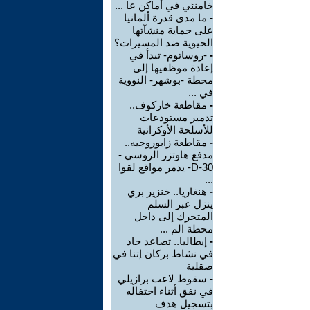
خامنئي في أماكن عا ...
-
ما مدى قدرة ألمانيا
على حماية منشآتها
الحيوية ضد المسيرات؟
-
-روساتوم- تبدأ في
إعادة موظفيها إلى
محطة -بوشهر- النووية
في ...
-
مقاطعة خاركوف..
تدمير مستودعات
للأسلحة الأوكرانية
-
مقاطعة زابوروجيه..
مدفع هاوتزر الروسي -
D-30- يدمر مواقع لقوا
...
-
هنغاريا.. خنزير بري
ينزل عبر السلم
المتحرك إلى داخل
محطة الم ...
-
إيطاليا.. تصاعد حاد
في نشاط بركان إتنا في
صقلية
-
سقوط لاعب برازيلي
في نفق أثناء احتفاله
بتسجيل هدف