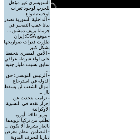
السويسري غير مؤهل
للحرب لوجود ثغرات
لوجستية واع ...
-
الداخلية السورية تصدر
بيانا عقب التفجير في
جرمانا بريف دمشق ...
-
موقع DSA: إيران
طوّرت قدرات صواريخها
بشكل كبير
-
الأمن المصري يتحفظ
على لواء شرطة عراقي
سابق بسبب مليار جنيه
...
-
الرئيس التونسي: حق
الدولة في استرجاع
أموال الشعب لن يسقط
بال ...
-
ترامب يتحدث عن
إحراز تقدم في التسوية
الأوكرانية
-
وزير طاقة: أوروبا
تطلب من تركيا تزويدها
بالغاز بشرط ألا يكون ...
-
التضامن تنظم معرض
ديارنا للحرف اليدوية