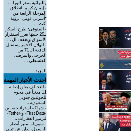
والتراثية بمقر الوزا ...
-
إيمان كريم: انطلاق
المرحلة الرابعة من
“أسرتي قوتي” برؤية
أكث ...
-
المنوفى: طرح السكر
بـ25 جنيهًا يعزز استقرار
الأسواق ويخفف ال ...
-
الهلال الأحمر يستقبل
الدفعة الـ 71 من
الجرحى والمرضى
الفلسطي ...
المزيد.....
احدث الأخبار المهمة
-
التحالف يعلن إصابة
11 مدنياً في هجوم
للحوثيين جنوبي
السعودية ...
-
شراكة استراتيجية بين
-First Data- و-Tether-
لترميز العقارات ...
-
سوريا.. -منبر أنصار
الرسول- يعلن عن تبني