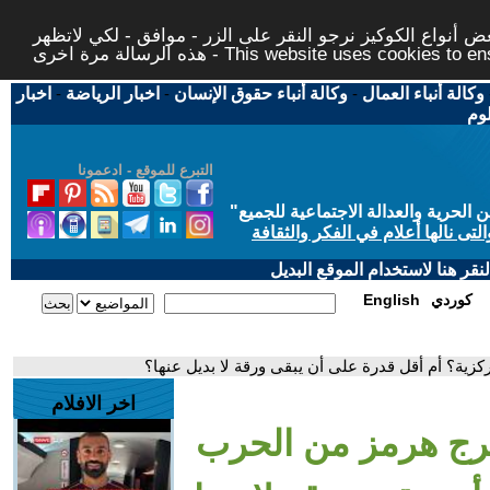
 أنواع الكوكيز نرجو النقر على الزر - موافق - لكي لاتظهر
This website uses cookies to ensure you ge
وكالة أنباء العمال
-
وكالة أنباء حقوق الإنسان
-
اخبار الرياضة
-
اخبار
لوم
التبرع للموقع - ادعمونا
حرية والعدالة الاجتماعية للجميع
"
تى نالها أعلام في الفكر والثقافة
قر هنا لاستخدام الموقع البديل
كوردي
English
كزية؟ أم أقل قدرة على أن يبقى ورقة لا بديل عنها؟
اخر الافلام
يخرج هرمز من الحرب