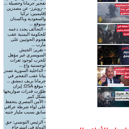
تفجير جرمانا وحصيلة ...
-
-رويترز- عن مصدرين
إقليميين: تركيا
والسعودية وباكستان
ستوقع ...
-
التحالف يجدد دعمه
للحكومة اليمنية عقب
هجوم الحوثيين على
مأرب ...
-
تقرير: الجيش
السويسري غير مؤهل
للحرب لوجود ثغرات
لوجستية واع ...
-
الداخلية السورية تصدر
بيانا عقب التفجير في
جرمانا بريف دمشق ...
-
موقع DSA: إيران
طوّرت قدرات صواريخها
بشكل كبير
-
الأمن المصري يتحفظ
على لواء شرطة عراقي
سابق بسبب مليار جنيه
...
-
الرئيس التونسي: حق
الدولة في استرجاع