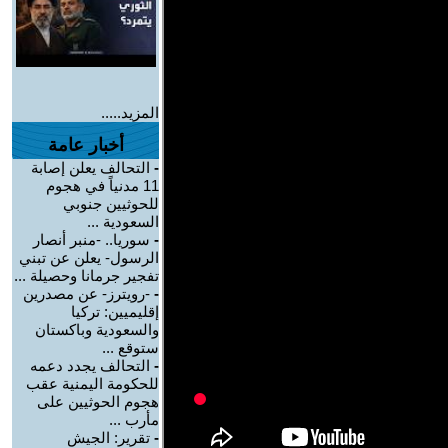
المزيد.....
أخبار عامة
-
التحالف يعلن إصابة
11 مدنياً في هجوم
للحوثيين جنوبي
السعودية ...
-
سوريا.. -منبر أنصار
الرسول- يعلن عن تبني
تفجير جرمانا وحصيلة ...
-
-رويترز- عن مصدرين
إقليميين: تركيا
والسعودية وباكستان
ستوقع ...
-
التحالف يجدد دعمه
للحكومة اليمنية عقب
هجوم الحوثيين على
مأرب ...
-
تقرير: الجيش