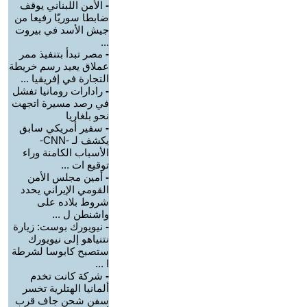
-
الأمن اللبناني يوقف
ضابطا سوريّا رفيعا من
جيش الأسد في بيروت
...
-
مصر تبدأ بتنفيذ ممر
عملاق يعيد رسم خريطة
التجارة في إفريقيا ...
-
رادارات رومانيا تفشل
في رصد مسيرة اتجهت
نحو بلغاريا
-
سفير أمريكي سابق
يكشف لـ -CNN-
الأسباب الكامنة وراء
توقيع ات ...
-
أمين مجلس الأمن
القومي الإيراني يحدد
شروط بلاده على
واشنطن ل ...
-
نيويورك بوست: زيارة
نتنياهو إلى نيويورك
ستصبح كابوسا لشرطة
ا ...
-
شركة كانت تخدم
ألمانيا الهتلرية تخسر
سفن شحن جاف قرب