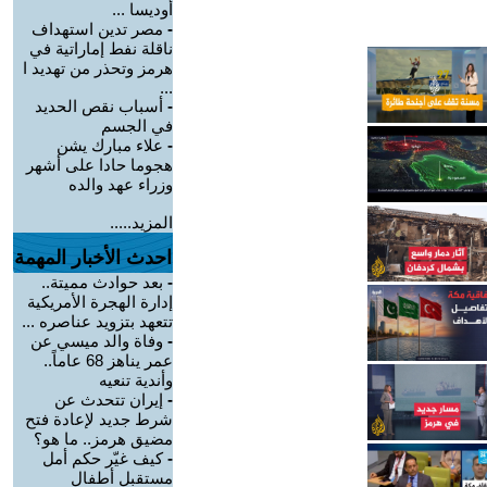
أوديسا ...
-
مصر تدين استهداف
ناقلة نفط إماراتية في
هرمز وتحذر من تهديد ا
...
-
أسباب نقص الحديد
في الجسم
-
علاء مبارك يشن
هجوما حادا على أشهر
وزراء عهد والده
المزيد.....
احدث الأخبار المهمة
-
بعد حوادث مميتة..
إدارة الهجرة الأمريكية
تتعهد بتزويد عناصره ...
-
وفاة والد ميسي عن
عمر يناهز 68 عاماً..
وأندية تنعيه
-
إيران تتحدث عن
شرط جديد لإعادة فتح
مضيق هرمز.. ما هو؟
-
كيف غيّر حكم أمل
مستقبل أطفال