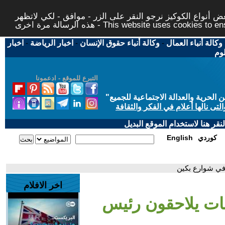
 أنواع الكوكيز نرجو النقر على الزر - موافق - لكي لاتظهر
This website uses cookies to ensure you ge
وكالة أنباء العمال
-
وكالة أنباء حقوق الإنسان
-
اخبار الرياضة
-
اخبار
لوم
التبرع للموقع - ادعمونا
حرية والعدالة الاجتماعية للجميع
"
تى نالها أعلام في الفكر والثقافة
قر هنا لاستخدام الموقع البديل
كوردي
English
 في شوارع بكين
اخر الافلام
مئات يلاحقون رئيس