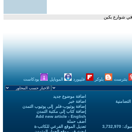
 في شوارع بكين
بنترست
بلوكر
فليبورد
الموبايل
بودكاست
اضافة موضوع جديد
التضامنية
اضافة خبر
إضافة يوتيوب-فلم إلى يوتيوب التمدن
إضافة كتاب إلى مكتبة التمدن
Add new article - English
أضف حملة
3,732,97
تعديل الموقع الفرعي للكاتب-ة
ابحث في موقع الحوار المتمدن