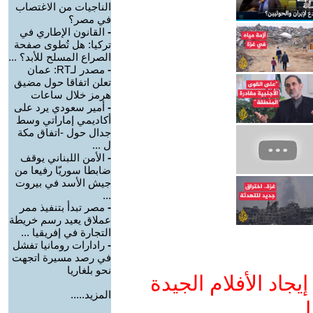
الناجيات من الاغتصاب
في مصر؟
-
القانون الإطاري في
تركيا: هل تُطوى صفحة
الصراع المسلح للأبد؟ ...
-
مصدر لـRT: عمان
تعلن اتفاقا حول مضيق
هرمز خلال ساعات
-
أمير سعودي يرد على
أكاديمي إماراتي وسط
جدال حول -اتفاق مكة
ل ...
-
الأمن اللبناني يوقف
ضابطا سوريّا رفيعا من
جيش الأسد في بيروت
...
-
مصر تبدأ بتنفيذ ممر
عملاق يعيد رسم خريطة
التجارة في إفريقيا ...
-
رادارات رومانيا تفشل
في رصد مسيرة اتجهت
نحو بلغاريا
جاد الأفلام الجيدة
المزيد.....
ا