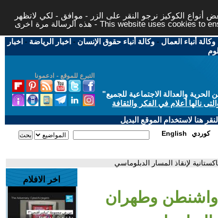
 أنواع الكوكيز نرجو النقر على الزر - موافق - لكي لاتظهر
This website uses cookies to ensure you ge
وكالة أنباء العمال
-
وكالة أنباء حقوق الإنسان
-
اخبار الرياضة
-
اخبار
لوم
التبرع للموقع - ادعمونا
حرية والعدالة الاجتماعية للجميع
"
تى نالها أعلام في الفكر والثقافة
قر هنا لاستخدام الموقع البديل
كوردي
English
ستانية لإنقاذ المسار الدبلوماسي
اخر الافلام
 واشنطن وطهران