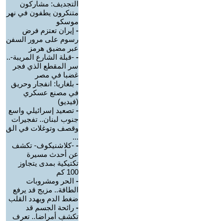
التجديف: مشاركون
متنكرون يطفون في نهر
موسكو
-
إيران تعتزم فرض
رسوم على مرور السفن
عبر مضيق هرمز
-
-قبلة الشارع المريبة-..
سر المقطع الذي فجر
غضبا في مصر
-
بلغاريا: انفجار وحريق
في مصنع عسكري
(فيديو)
-
تصعيد إسرائيلي واسع
جنوب لبنان.. تفجيرات
وقصف وتوغلات في الق
...
-
-كلاشنيكوف- تكشف
عن أحدث مسيرة
تكتيكية بمدى يتجاوز
100 كم
-
الحر ومشروبات
الطاقة.. مزيج قد يرفع
ضغط الدم ويهدد القلب
-
رائحة الجسم قد
تكشف أمراضا.. تعرف