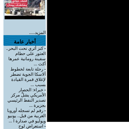
المزيد.....
أخبار عامة
-
كنز أثري تحت البحر..
العثور على حطام
سفينة رومانية عمرها
أكث ...
-
رحلة تابعة لخطوط
ألاسكا الجوية تضطر
لإغلاق قمرة القيادة
بسبب ...
-
خبراء: الحصار
الأمريكي يشلَّ مركز
تصدير النفط الرئيسي
بجزيرة ...
-
رقم لم تسجله أوروبا
الغربية من قبل.. يونيو
ويوليو في صدارة ا ...
-
استعراض لوح