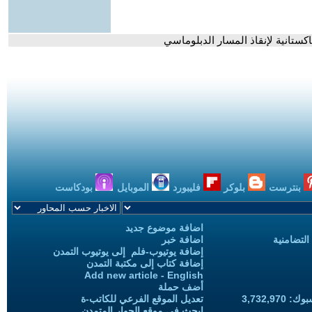
ستانية لإنقاذ المسار الدبلوماسي
بنترست
بلوكر
فليبورد
الموبايل
بودكاست
اضافة موضوع جديد
التضامنية
اضافة خبر
إضافة يوتيوب-فلم إلى يوتيوب التمدن
إضافة كتاب إلى مكتبة التمدن
Add new article - English
أضف حملة
3,732,97
تعديل الموقع الفرعي للكاتب-ة
ابحث في موقع الحوار المتمدن