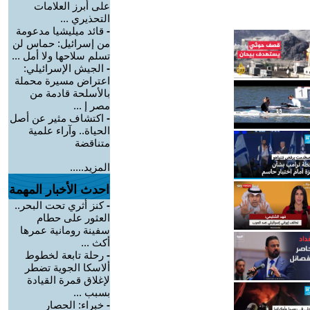
على أبرز العلامات
التحذيري ...
-
قائد ميليشيا مدعومة
من إسرائيل: حماس لن
تسلم سلاحها ولا أمل ...
-
الجيش الإسرائيلي:
اعتراض مسيرة محملة
بالأسلحة قادمة من
مصر إ ...
-
اكتشاف مثير عن أصل
الحياة.. وآراء علمية
متناقضة
المزيد.....
احدث الأخبار المهمة
-
كنز أثري تحت البحر..
العثور على حطام
سفينة رومانية عمرها
أكث ...
-
رحلة تابعة لخطوط
ألاسكا الجوية تضطر
لإغلاق قمرة القيادة
بسبب ...
-
خبراء: الحصار