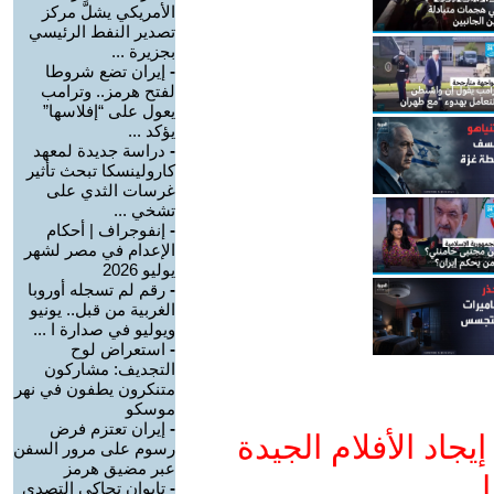
الأمريكي يشلَّ مركز
تصدير النفط الرئيسي
بجزيرة ...
-
إيران تضع شروطا
لفتح هرمز.. وترامب
يعول على “إفلاسها”
يؤكد ...
-
دراسة جديدة لمعهد
كارولينسكا تبحث تأثير
غرسات الثدي على
تشخي ...
-
إنفوجراف | أحكام
الإعدام في مصر لشهر
يوليو 2026
-
رقم لم تسجله أوروبا
الغربية من قبل.. يونيو
ويوليو في صدارة ا ...
-
استعراض لوح
التجديف: مشاركون
متنكرون يطفون في نهر
موسكو
-
إيران تعتزم فرض
جاد الأفلام الجيدة
رسوم على مرور السفن
عبر مضيق هرمز
ا
-
تايوان تحاكي التصدي