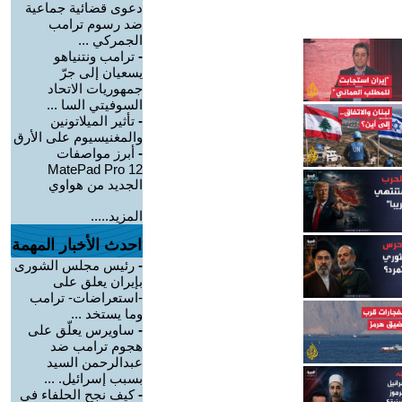
دعوى قضائية جماعية
ضد رسوم ترامب
الجمركي ...
-
ترامب ونتنياهو
يسعيان إلى جرّ
جمهوريات الاتحاد
السوفيتي السا ...
-
تأثير الميلاتونين
والمغنيسيوم على الأرق
-
أبرز مواصفات
MatePad Pro 12
الجديد من هواوي
المزيد.....
احدث الأخبار المهمة
-
رئيس مجلس الشورى
بإيران يعلق على
-استعراضات- ترامب
وما يستخد ...
-
ساويرس يعلّق على
هجوم ترامب ضد
عبدالرحمن السيد
بسبب إسرائيل. ...
-
كيف نجح الحلفاء في