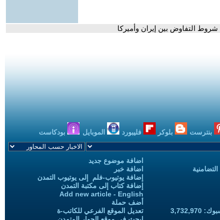
بنترست
بلوكر
فليبورد
الموبايل
بودكاست
اضافة موضوع جديد
التضامنية
اضافة خبر
إضافة يوتيوب-فلم إلى يوتيوب التمدن
إضافة كتاب إلى مكتبة التمدن
Add new article - English
أضف حملة
3,732,97
تعديل الموقع الفرعي للكاتب-ة
ابحث في موقع الحوار المتمدن