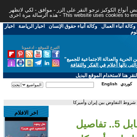
 أنواع الكوكيز نرجو النقر على الزر - موافق - لكي لاتظهر
This website uses cookies to ensure you ge
وكالة أنباء العمال
-
وكالة أنباء حقوق الإنسان
-
اخبار الرياضة
-
اخبار
لوم
التبرع للموقع - ادعمونا
حرية والعدالة الاجتماعية للجميع
"
تى نالها أعلام في الفكر والثقافة
قر هنا لاستخدام الموقع البديل
كوردي
English
اخر الافلام
- خارج الصندوق | 5 مقابل 5.. تفاصيل