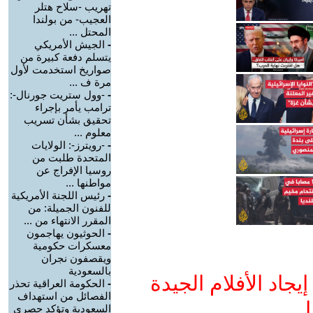
تهريب -سلاح هتلر
العجيب- من بولندا
المحتل ...
-
الجيش الأمريكي
يتسلم دفعة كبيرة من
صواريخ استخدمت لأول
مرة ف ...
-
-وول ستريت جورنال-:
ترامب يأمر بإجراء
تحقيق بشأن تسريب
معلوم ...
-
-رويترز-: الولايات
المتحدة طلبت من
روسيا الإفراج عن
مواطنها ...
-
رئيس اللجنة الأمريكية
للفنون الجميلة: من
المقرر الانتهاء من ...
-
الحوثيون يهاجمون
معسكرات حكومية
ويقصفون نجران
بالسعودية
جاد الأفلام الجيدة
-
الحكومة العراقية تحذر
الفصائل من استهداف
ا
السعودية وتؤكد حصري