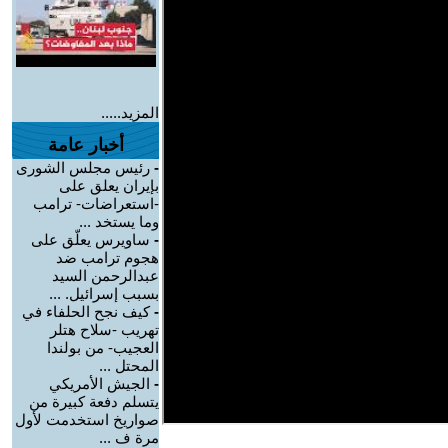
المزيد.....
أخبار عامة
-
رئيس مجلس الشورى
بإيران يعلق على
-استعراضات- ترامب
وما يستخد ...
-
ساويرس يعلّق على
هجوم ترامب ضد
عبدالرحمن السيد
بسبب إسرائيل. ...
-
كيف نجح الحلفاء في
تهريب -سلاح هتلر
العجيب- من بولندا
المحتل ...
-
الجيش الأمريكي
يتسلم دفعة كبيرة من
صواريخ استخدمت لأول
مرة ف ...