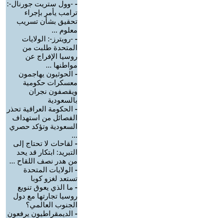
-
-وول ستريت جورنال-:
ترامب يأمر بإجراء
تحقيق بشأن تسريب
معلوم ...
-
-رويترز-: الولايات
المتحدة طلبت من
روسيا الإفراج عن
مواطنها ...
-
الحوثيون يهاجمون
معسكرات حكومية
ويقصفون نجران
بالسعودية
-
الحكومة العراقية تحذر
الفصائل من استهداف
السعودية وتؤكد حصري
...
-
لقاحات لا تحتاج إلى
التبريد: ابتكار قد يحد
من هدر نصف اللقاح ...
-
الولايات المتحدة
تستعد لغزو كوبا
-
ما الذي يعوق تنويع
روسيا تجارتها مع دول
الجنوب العالمي؟
-
الديمقراطيون يرفعون