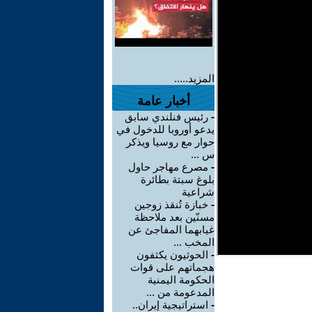
المزيد.....
أخبار عامة
-
رئيس فنلندي سابق
يدعو أوروبا للدخول في
حوار مع روسيا ويذكر
س ...
-
مصرع مهاجر حاول
بلوغ سبتة بطائرة
شراعية
-
خبازة تُنقذ زوجين
مسنّين بعد ملاحظة
غيابهما المفاجئ عن
المخب ...
-
الحوثيون يكثفون
هجماتهم على قوات
الحكومة اليمنية
المدعومة من ...
-
استراتيجية إيران..