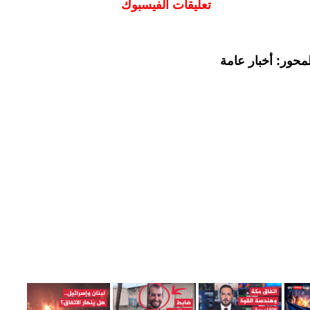
تعليقات الفيسبوك
محور: أخبار عامة