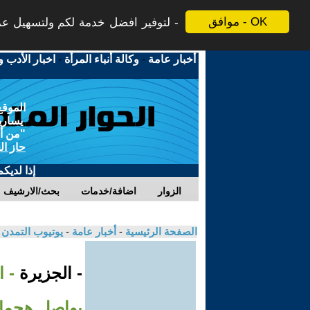
موافق - OK
لتوفير افضل خدمة لكم ولتسهيل عملي
أخبار عامة
-
وكالة أنباء المرأة
-
اخبار الأدب و
الموقع
يسارية
"من أج
حاز ال
إذا لديك
الزوار
اضافة/خدمات
بحث/الارشيف
الصفحة الرئيسية
-
أخبار عامة
-
يوتيوب التمدن
- الجزيرة
- ا
يواصل هجمات