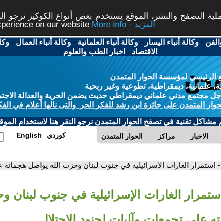
ة التصفح والنشر، الموقع يستخدم بعض أنواع الكوكيز نرجو النق
More info - المزيد
experience on our website
الفن
-
وكالة أنباء اليسار
-
وكالة أنباء العلمانية
-
وكالة أنباء العمال
-
وكا
الاقتصاد
-
اخبار الطب والعلوم
 الرئيسي لمؤسسة الحوار المتمدن
، علمانية، ديمقراطية، تطوعية وغير ربحية
ل مجتمع مدني علماني ديمقراطي حديث يضمن الحرية والعدالة الاجتم
حوار المتمدن على جائزة ابن رشد للفكر الحر والتى نالها أعلام في الفك
م مشاكل تقنية في تصفح الحوار المتمدن نرجو النقر هنا لاستخدام الموقع
كوردي
English
الاخبار
مراكز
الحوار المتمدن
- استمرار الغارات الإسرائيلية في جنوب لبنان وحزب الله يواصل هجماته ع
ستمرار الغارات الإسرائيلية في جنوب لبنان و
ه على تجمعات وآليات لجنود الاحتلال