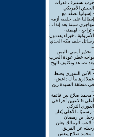
حرب تستنزف قدرات
الجيش الأمريكي
-
إسبانيا تصعّد مع
إيطاليا على خلفية أزمة
مهاجري سبتة بعد إنذا ...
-
تراجع -الهيمنة-
الأمريكية.. خبراء يعددون
رسائل حلف مكة الجدي
...
-
تحذير أممي: اليمن
يواجه خطر عودة الحرب
بعد تصاعد وتكثيف الهج
...
-
الأمن السوري يحبط
عملا إرهابياً لـ-داعش-
في منطقة السيدة زين
...
-
محمد صلاح بين قائمة
أعلى 5 لاعبين أجرا في
الدوري التركي
-
رسميًا.. الأهلي يُعلن
رحيل بن رمضان
-
لاعب الزمالك يعلن
رحيله عن الفريق
-
محمد صلاح ينعش