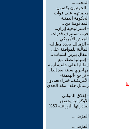
المخب ...
-
الحوثيون يكثفون
هجماتهم على قوات
الحكومة اليمنية
المدعومة من ...
-
استراتيجية إيران..
حرب تستنزف قدرات
الجيش الأمريكي
-
الزمالك يحدد مطالبه
المالية للموافقة على
انتقال بيزيرا لشباب ...
-
إسبانيا تصعّد مع
إيطاليا على خلفية أزمة
مهاجري سبتة بعد إنذا ...
-
تراجع -الهيمنة-
الأمريكية.. خبراء يعددون
ا
رسائل حلف مكة الجدي
...
-
إغلاق الموانئ
الأوكرانية يخفض
صادراتها الزراعية 50%
المزيد.....
المزيد.....