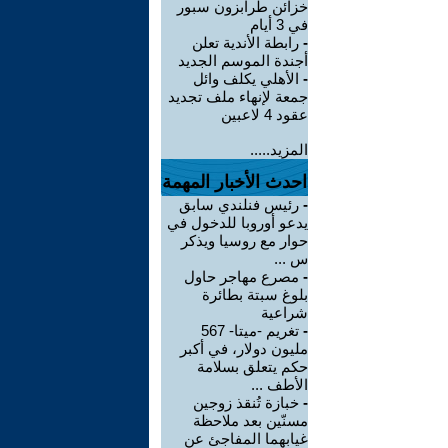
خزائن طرابزون سبور
في 3 أيام
-
رابطة الأندية تعلن
أجندة الموسم الجديد
-
الأهلي يكلف وائل
جمعة لإنهاء ملف تجديد
عقود 4 لاعبين
المزيد.....
احدث الأخبار المهمة
-
رئيس فنلندي سابق
يدعو أوروبا للدخول في
حوار مع روسيا ويذكر
س ...
-
مصرع مهاجر حاول
بلوغ سبتة بطائرة
شراعية
-
تغريم -ميتا- 567
مليون دولار، في أكبر
حكم يتعلق بسلامة
الأطف ...
-
خبازة تُنقذ زوجين
مسنّين بعد ملاحظة
غيابهما المفاجئ عن