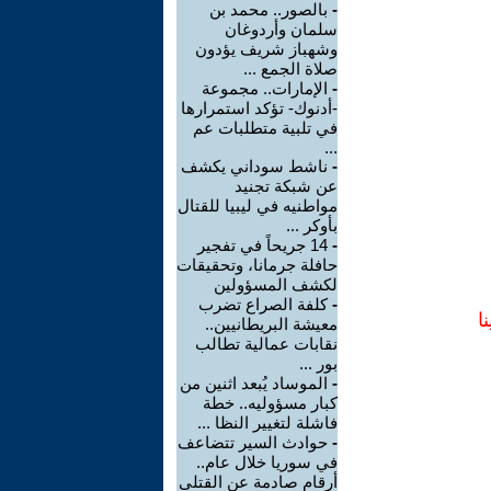
-
بالصور.. محمد بن
سلمان وأردوغان
وشهباز شريف يؤدون
صلاة الجمع ...
-
الإمارات.. مجموعة
-أدنوك- تؤكد استمرارها
في تلبية متطلبات عم
...
-
ناشط سوداني يكشف
عن شبكة تجنيد
مواطنيه في ليبيا للقتال
بأوكر ...
-
14 جريحاً في تفجير
حافلة جرمانا، وتحقيقات
لكشف المسؤولين
-
كلفة الصراع تضرب
ا
معيشة البريطانيين..
نقابات عمالية تطالب
بور ...
-
الموساد يُبعد اثنين من
كبار مسؤوليه.. خطة
فاشلة لتغيير النظا ...
-
حوادث السير تتضاعف
في سوريا خلال عام..
أرقام صادمة عن القتلى