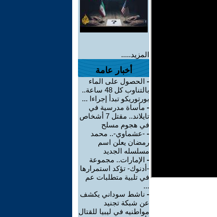
المزيد.....
أخبار عامة
-
الحصول على الماء
بالتناوب كل 48 ساعة..
بورتوريكو تبدأ إجراءا ...
-
مأساة مدرسية في
تايلاند.. مقتل 7 أشخاص
في هجوم مسلح
-
-عشماوي-.. محمد
رمضان يعلن اسم
مسلسله الجديد
-
الإمارات.. مجموعة
-أدنوك- تؤكد استمرارها
في تلبية متطلبات عم
...
-
ناشط سوداني يكشف
عن شبكة تجنيد
مواطنيه في ليبيا للقتال