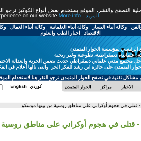
ة التصفح والنشر، الموقع يستخدم بعض أنواع الكوكيز نرجو النق
More info - المزيد
experience on our website
الفن
-
وكالة أنباء اليسار
-
وكالة أنباء العلمانية
-
وكالة أنباء العمال
-
وكا
الاقتصاد
-
اخبار الطب والعلوم
 الرئيسي لمؤسسة الحوار المتمدن
، علمانية، ديمقراطية، تطوعية وغير ربحية
ل مجتمع مدني علماني ديمقراطي حديث يضمن الحرية والعدالة الاجتم
حوار المتمدن على جائزة ابن رشد للفكر الحر والتى نالها أعلام في الفك
م مشاكل تقنية في تصفح الحوار المتمدن نرجو النقر هنا لاستخدام الموقع
كوردي
English
الاخبار
مراكز
الحوار المتمدن
- قتلى في هجوم أوكراني على مناطق روسية من بينها موسكو
- قتلى في هجوم أوكراني على مناطق روسية م