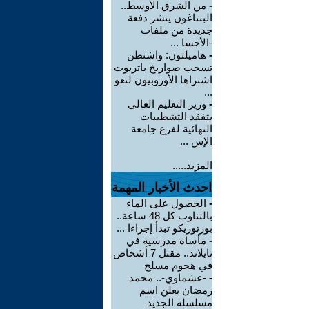
-
من الشرق الأوسط..
البنتاغون ينشر دفعة
جديدة من ملفات
-الأجسا ...
-
هاميلتون: واشنطن
تسحب صواريخ باتريوت
اشتراها الأوروبيون لتعو
...
-
وزير التعليم العالي
يتفقد التشطيبات
النهائية لفرع جامعة
الإس ...
المزيد.....
احدث الأخبار المهمة
-
الحصول على الماء
بالتناوب كل 48 ساعة..
بورتوريكو تبدأ إجراءا ...
-
مأساة مدرسية في
تايلاند.. مقتل 7 أشخاص
في هجوم مسلح
-
-عشماوي-.. محمد
رمضان يعلن اسم
مسلسله الجديد