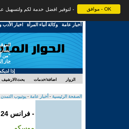
موافق - OK
لتوفير افضل خدمة لكم ولتسهيل عملي
أخبار عامة
-
وكالة أنباء المرأة
-
اخبار الأدب و
الموقع
يسارية
"من أج
حاز ال
إذا لديك
الزوار
اضافة/خدمات
بحث/الارشيف
الصفحة الرئيسية
-
أخبار عامة
-
يوتيوب التمدن
- فرانس 24
موسكو