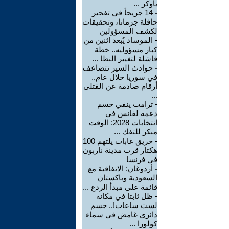
بأوكر ...
-
14 جريحاً في تفجير
حافلة جرمانا، وتحقيقات
لكشف المسؤولين
-
الموساد يُبعد اثنين من
كبار مسؤوليه.. خطة
فاشلة لتغيير النظا ...
-
حوادث السير تتضاعف
في سوريا خلال عام..
أرقام صادمة عن القتلى
...
-
ترامب ينفي حسم
دعمه لفانس في
انتخابات 2028: الوقت
مبكر للتفك ...
-
حريق غابات يلتهم 100
هكتار قرب مدينة ناربون
في فرنسا
-
أردوغان: الاتفاقية مع
السعودية وباكستان
قائمة على مبدأ الردع ...
-
ظل ثابتا في مكانه
لست ساعات!.. جسم
دائري غامض في سماء
كولورا ...