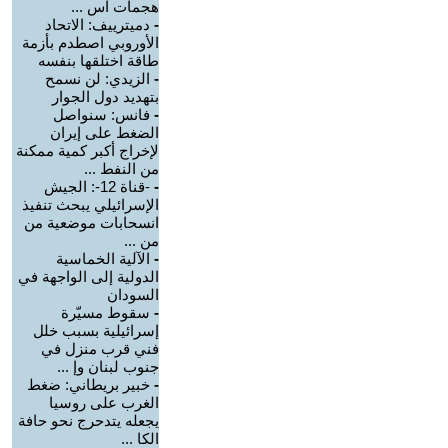
هجمات اس ...
-
دميترييف: الاتحاد
الأوروبي اصطدم بأزمة
طاقة اختلقها بنفسه
-
الزيدي: لن نسمح
بتهديد دول الجوار
-
فانس: سنواصل
الضغط على إيران
لإخراج أكبر كمية ممكنة
من النفط ...
-
-قناة 12-: الجيش
الإسرائيلي يبحث تنفيذ
انسحابات موضعية من
من ...
-
الآلية الخماسية
الدولية إلى الواجهة في
السودان
-
سقوط مسيّرة
إسرائيلية بسبب خلل
فني قرب منزل في
جنوب لبنان وإ ...
-
خبير بريطاني: ضغط
الغرب على روسيا
يجعله يتدحرج نحو حافة
الكا ...