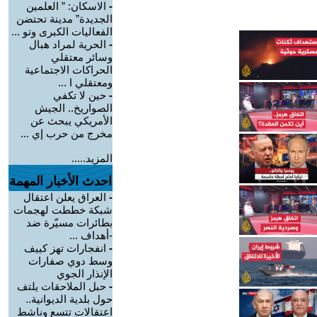
-
الاسكان: ” العلمين
الجديدة” مدينة تحتضن
الفعاليات الكبرى وتو ...
-
الحرية لمراد هبال
وسائر معتقلي
الحراكات الاجتماعية
ومعتقلي ا ...
-
حين لا تكفي
الصواريخ.. الجيش
الأمريكي يبحث عن
مخرج من حرب إي ...
المزيد.....
احدث الأخبار المهمة
-
العراق يعلن اعتقال
شبكة خططت لهجمات
بطائرات مسيّرة ضد
-أهداف ...
-
انفجارات تهز كييف
وسط دوي صفارات
الإنذار الجوي
-
حبل الملاحقات يلتف
حول بلدية الديوانية..
اعتقالات تتسع وناشط