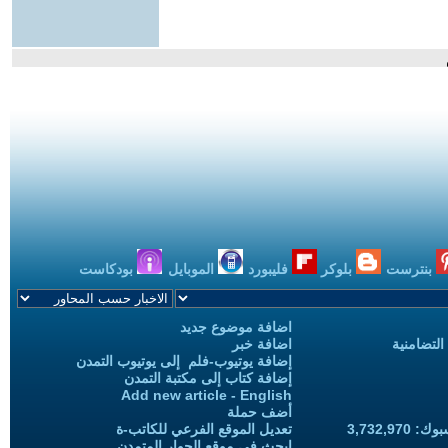
بنترست
بلوكر
فليبورد
الموبايل
بودكاست
اضافة موضوع جديد
التضامنية
اضافة خبر
إضافة يوتيوب-فلم إلى يوتيوب التمدن
إضافة كتاب إلى مكتبة التمدن
Add new article - English
أضف حملة
3,732,97
تعديل الموقع الفرعي للكاتب-ة
ابحث في موقع الحوار المتمدن