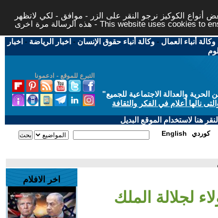
 أنواع الكوكيز نرجو النقر على الزر - موافق - لكي لاتظهر
This website uses cookies to ensure you ge
وكالة أنباء العمال
-
وكالة أنباء حقوق الإنسان
-
اخبار الرياضة
-
اخبار
لوم
التبرع للموقع - ادعمونا
حرية والعدالة الاجتماعية للجميع
"
تى نالها أعلام في الفكر والثقافة
قر هنا لاستخدام الموقع البديل
كوردي
English
اخر الافلام
لاء لجلالة الملك