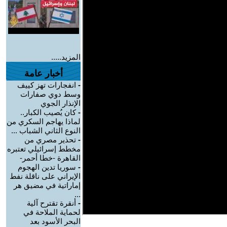
المزيد.....
أخبار عامة
-
انفجارات تهز كييف
وسط دوي صفارات
الإنذار الجوي
-
كان يُصيب الكبار..
لماذا يهاجم السكري من
النوع الثاني الشباب ...
-
تحذير مصري من
مخطط إسرائيلي تعتبره
القاهرة -خطا أحمر-
-
سوريا تدين الهجوم
الإيراني على ناقلة نفط
إماراتية في مضيق هر
...
-
أنقرة تقترح آلية
لحماية الملاحة في
البحر الأسود بعد