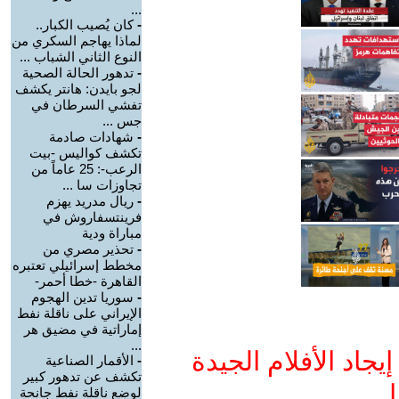
...
-
كان يُصيب الكبار..
لماذا يهاجم السكري من
النوع الثاني الشباب ...
-
تدهور الحالة الصحية
لجو بايدن: هانتر يكشف
تفشي السرطان في
جس ...
-
شهادات صادمة
تكشف كواليس -بيت
الرعب-: 25 عاماً من
تجاوزات سا ...
-
ريال مدريد يهزم
فرينتسفاروش في
مباراة ودية
-
تحذير مصري من
مخطط إسرائيلي تعتبره
القاهرة -خطا أحمر-
-
سوريا تدين الهجوم
الإيراني على ناقلة نفط
إماراتية في مضيق هر
...
جاد الأفلام الجيدة
-
الأقمار الصناعية
تكشف عن تدهور كبير
ا
لوضع ناقلة نفط جانحة