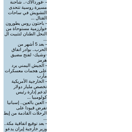
-
-فوردالاك-.. شاحنة
مسيرة روسية تتحدى
التشويش في ساحات
القتال ...
-
باحثون روس يطورون
خوارزمية مستوحاة من
النحل الطنان لتثبيت ال
...
-
بعد 5 أشهر من
الحرب.. بوادر اتفاق
-وشيك- لفتح مضيق
هرمز
-
الجيش اليمني يرد
على هجمات معسكرات
مأرب
-
الخارجية الأمريكية
تخصص مليار دولار
لدعم إدارة رئيس
كولومبيا ...
-
العين بالعين.. إسبانيا
تفرض قيودا على
الرحلات القادمة من إيط
...
-
بعد توقيع اتفاقية مكة..
وزير خارجية إيران يدعو