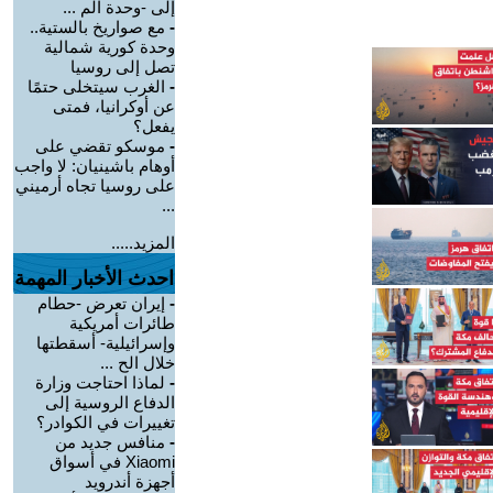
إلى -وحدة الم ...
-
مع صواريخ بالستية..
وحدة كورية شمالية
تصل إلى روسيا
-
الغرب سيتخلى حتمًا
عن أوكرانيا، فمتى
يفعل؟
-
موسكو تقضي على
أوهام باشينيان: لا واجب
على روسيا تجاه أرميني
...
المزيد.....
احدث الأخبار المهمة
-
إيران تعرض -حطام
طائرات أمريكية
وإسرائيلية- أسقطتها
خلال الح ...
-
لماذا احتاجت وزارة
الدفاع الروسية إلى
تغييرات في الكوادر؟
-
منافس جديد من
Xiaomi في أسواق
أجهزة أندرويد