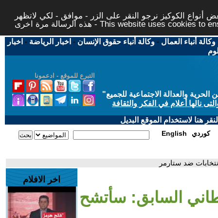
 أنواع الكوكيز نرجو النقر على الزر - موافق - لكي لاتظهر
This website uses cookies to ensure you ge
وكالة أنباء العمال
-
وكالة أنباء حقوق الإنسان
-
اخبار الرياضة
-
اخبار
لوم
التبرع للموقع - ادعمونا
حرية والعدالة الاجتماعية للجميع
"
تى نالها أعلام في الفكر والثقافة
قر هنا لاستخدام الموقع البديل
كوردي
English
نتخابات ضد ستارمر
اخر الافلام
يطاني السابق: سأتشح