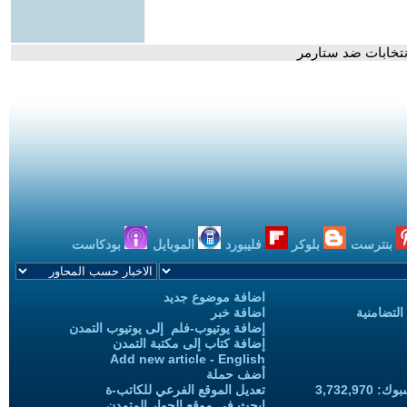
نتخابات ضد ستارمر
بنترست
بلوكر
فليبورد
الموبايل
بودكاست
اضافة موضوع جديد
التضامنية
اضافة خبر
إضافة يوتيوب-فلم إلى يوتيوب التمدن
إضافة كتاب إلى مكتبة التمدن
Add new article - English
أضف حملة
3,732,97
تعديل الموقع الفرعي للكاتب-ة
ابحث في موقع الحوار المتمدن