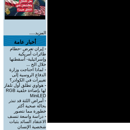
المزيد.....
أخبار عامة
-
إيران تعرض -حطام
طائرات أمريكية
وإسرائيلية- أسقطتها
خلال الح ...
-
لماذا احتاجت وزارة
الدفاع الروسية إلى
تغييرات في الكوادر؟
-
هواوي تطلق أول تلفاز
لها بإضاءة خلفية RGB
MiniLED
-
أمراض اللثة قد تنذر
بحالة صحية أكثر
خطورة مما نتصور
-
دراسة واسعة تنسف
الاعتقاد السائد بثبات
شخصية الإنسان