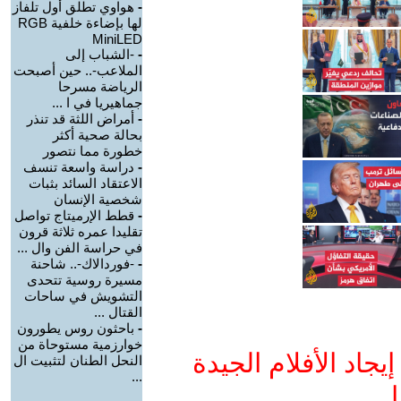
-
هواوي تطلق أول تلفاز
لها بإضاءة خلفية RGB
MiniLED
-
-الشباب إلى
الملاعب-.. حين أصبحت
الرياضة مسرحا
جماهيريا في ا ...
-
أمراض اللثة قد تنذر
بحالة صحية أكثر
خطورة مما نتصور
-
دراسة واسعة تنسف
الاعتقاد السائد بثبات
شخصية الإنسان
-
قطط الإرميتاج تواصل
تقليدا عمره ثلاثة قرون
في حراسة الفن وال ...
-
-فوردالاك-.. شاحنة
مسيرة روسية تتحدى
التشويش في ساحات
القتال ...
-
باحثون روس يطورون
خوارزمية مستوحاة من
جاد الأفلام الجيدة
النحل الطنان لتثبيت ال
...
ا