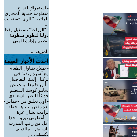
...
-
استمرارًا لنجاح
منظومة حماية المجاري
المائية..” الرى” تستجيب
...
-
“الزراعة” تستقبل وفدا
دوليا لتطوير منظومة
تنظيم وإدارة المبي ...
المزيد.....
احدث الأخبار المهمة
-
صلاح يتناول الطعام
مع أسرة ريفية في
تركيا.. إليك التفاصيل
-
أبرز 5 معلومات عن
سامو كوستا المنضم
حديثاً للنصر السعودي
-
أول تعليق من -حماس-
بعد رفض نتنياهو خطة
ترامب بشأن غزة
-
-أعطوني يورو واحدا
أقل من راتب المدرب
السابق-.. مالديني
يكشف ...