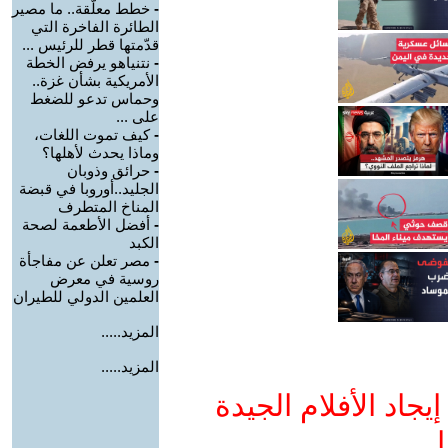
-
خطط معلّقة.. ما مصير
الطائرة الفاخرة التي
قدّمتها قطر للرئيس ...
-
نتنياهو يرفض الخطة
الأمريكية بشأن غزة..
وحماس تدعو للضغط
على ...
-
كيف تموت اللغات،
وماذا يحدث لأهلها؟
-
حرائق وذوبان
الجليد..أوروبا في قبضة
المناخ المتطرف
-
أفضل الأطعمة لصحة
الكبد
-
مصر تعلن عن مفاجأة
روسية في معرض
العلمين الدولي للطيران
المزيد.....
المزيد.....
جاد الأفلام الجيدة
ا