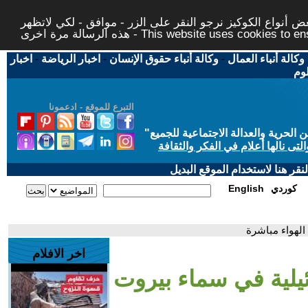
 أنواع الكوكيز نرجو النقر على الزر - موافق - لكي لاتظهر
This website uses cookies to ensure you ge
وكالة أنباء العمال
-
وكالة أنباء حقوق الإنسان
-
اخبار الرياضة
-
اخبار
لوم
التبرع للموقع - ادعمونا
حرية والعدالة الاجتماعية للجميع
"
تى نالها أعلام في الفكر والثقافة
قر هنا لاستخدام الموقع البديل
كوردي
English
الهواء مباشرة
اخر الافلام
يلية في سماء بيروت