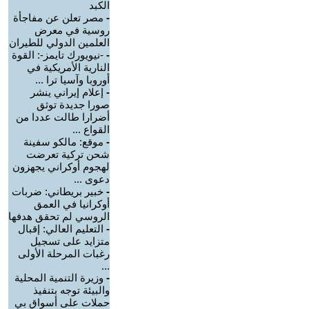
الكبد
-
مصر تعلن عن مفاجأة
روسية في معرض
العلمين الدولي للطيران
-
-نيويورك تايمز-: القوة
النارية الأمريكية في
أوروبا وآسيا ترا ...
-
إعلام إيراني ينشر
صورا جديدة توثق
أضرارا طالت عددا من
القواع ...
-
موقع: مالكو سفينة
شحن تركية تعرضت
لهجوم أوكراني يجهزون
دعوى ...
-
خبير بريطاني: ضربات
أوكرانيا في العمق
الروسي لم تحقق هدفها
-
التعليم العالي: إقبال
متزايد على تسجيل
رغبات المرحلة الأولى
...
-
وزيرة التنمية المحلية
والبيئة توجه بتنفيذ
حملات على أسواق بي