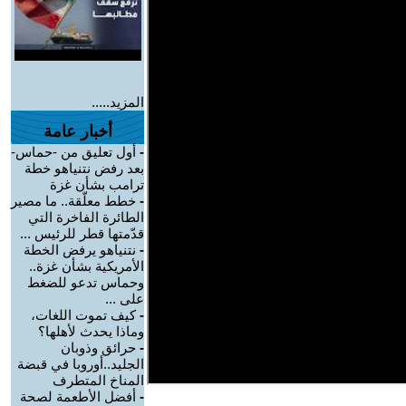
المزيد.....
أخبار عامة
-
أول تعليق من -حماس-
بعد رفض نتنياهو خطة
ترامب بشأن غزة
-
خطط معلّقة.. ما مصير
الطائرة الفاخرة التي
قدّمتها قطر للرئيس ...
-
نتنياهو يرفض الخطة
الأمريكية بشأن غزة..
وحماس تدعو للضغط
على ...
-
كيف تموت اللغات،
وماذا يحدث لأهلها؟
-
حرائق وذوبان
الجليد..أوروبا في قبضة
المناخ المتطرف
-
أفضل الأطعمة لصحة