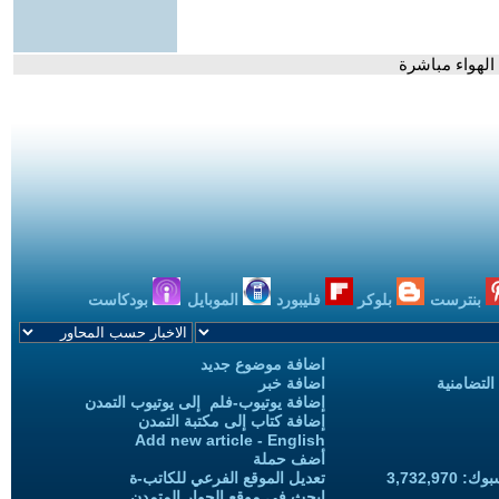
الهواء مباشرة
بنترست
بلوكر
فليبورد
الموبايل
بودكاست
اضافة موضوع جديد
التضامنية
اضافة خبر
إضافة يوتيوب-فلم إلى يوتيوب التمدن
إضافة كتاب إلى مكتبة التمدن
Add new article - English
أضف حملة
3,732,97
تعديل الموقع الفرعي للكاتب-ة
ابحث في موقع الحوار المتمدن