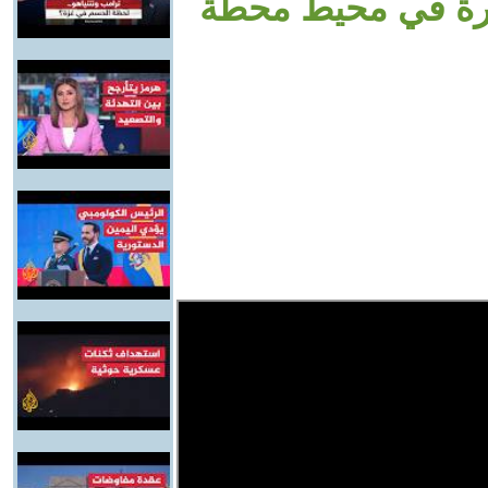
رة في محيط محطة