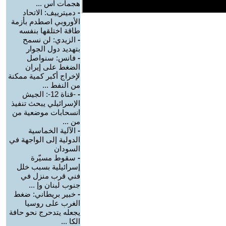
هجمات اس ...
-
دميترييف: الاتحاد
الأوروبي اصطدم بأزمة
طاقة اختلقها بنفسه
-
الزيدي: لن نسمح
بتهديد دول الجوار
-
فانس: سنواصل
الضغط على إيران
لإخراج أكبر كمية ممكنة
من النفط ...
-
-قناة 12-: الجيش
الإسرائيلي يبحث تنفيذ
انسحابات موضعية من
من ...
-
الآلية الخماسية
الدولية إلى الواجهة في
السودان
-
سقوط مسيّرة
إسرائيلية بسبب خلل
فني قرب منزل في
جنوب لبنان وإ ...
-
خبير بريطاني: ضغط
الغرب على روسيا
يجعله يتدحرج نحو حافة
الكا ...