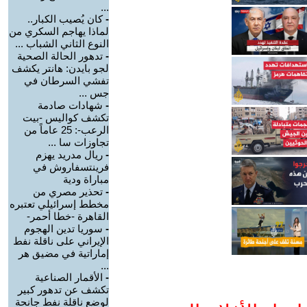
...
-
كان يُصيب الكبار..
لماذا يهاجم السكري من
النوع الثاني الشباب ...
-
تدهور الحالة الصحية
لجو بايدن: هانتر يكشف
تفشي السرطان في
جس ...
-
شهادات صادمة
تكشف كواليس -بيت
الرعب-: 25 عاماً من
تجاوزات سا ...
-
ريال مدريد يهزم
فرينتسفاروش في
مباراة ودية
-
تحذير مصري من
مخطط إسرائيلي تعتبره
القاهرة -خطا أحمر-
-
سوريا تدين الهجوم
الإيراني على ناقلة نفط
إماراتية في مضيق هر
...
-
الأقمار الصناعية
تكشف عن تدهور كبير
لوضع ناقلة نفط جانحة