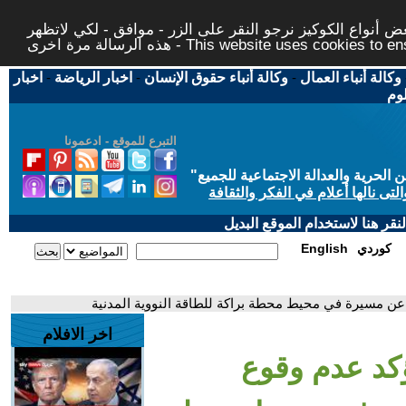
 أنواع الكوكيز نرجو النقر على الزر - موافق - لكي لاتظهر
This website uses cookies to ensure you ge
وكالة أنباء العمال
-
وكالة أنباء حقوق الإنسان
-
اخبار الرياضة
-
اخبار
لوم
التبرع للموقع - ادعمونا
حرية والعدالة الاجتماعية للجميع
"
تى نالها أعلام في الفكر والثقافة
قر هنا لاستخدام الموقع البديل
كوردي
English
 عن مسيرة في محيط محطة براكة للطاقة النووية المدنية
اخر الافلام
ؤكد عدم وقوع