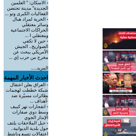
-
الاسكان: ” العلمين
الجديدة” مدينة تحتضن
الفعاليات الكبرى وتو ...
-
الحرية لمراد هبال
وسائر معتقلي
الحراكات الاجتماعية
ومعتقلي ا ...
-
حين لا تكفي
الصواريخ.. الجيش
الأمريكي يبحث عن
مخرج من حرب إي ...
المزيد.....
احدث الأخبار المهمة
-
العراق يعلن اعتقال
شبكة خططت لهجمات
بطائرات مسيّرة ضد
-أهداف ...
-
انفجارات تهز كييف
وسط دوي صفارات
الإنذار الجوي
-
حبل الملاحقات يلتف
حول بلدية الديوانية..
اعتقالات تتسع وناشط