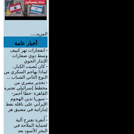
المزيد.....
أخبار عامة
-
انفجارات تهز كييف
وسط دوي صفارات
الإنذار الجوي
-
كان يُصيب الكبار..
لماذا يهاجم السكري من
النوع الثاني الشباب ...
-
تحذير مصري من
مخطط إسرائيلي تعتبره
القاهرة -خطا أحمر-
-
سوريا تدين الهجوم
الإيراني على ناقلة نفط
إماراتية في مضيق هر
...
-
أنقرة تقترح آلية
لحماية الملاحة في
البحر الأسود بعد