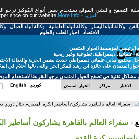
ة التصفح والنشر، الموقع يستخدم بعض أنواع الكوكيز نرجو النق
More info - المزيد
experience on our website
الفن
-
وكالة أنباء اليسار
-
وكالة أنباء العلمانية
-
وكالة أنباء العمال
-
وكا
الاقتصاد
-
اخبار الطب والعلوم
 الرئيسي لمؤسسة الحوار المتمدن
، علمانية، ديمقراطية، تطوعية وغير ربحية
ل مجتمع مدني علماني ديمقراطي حديث يضمن الحرية والعدالة الاجتم
حوار المتمدن على جائزة ابن رشد للفكر الحر والتى نالها أعلام في الفك
م مشاكل تقنية في تصفح الحوار المتمدن نرجو النقر هنا لاستخدام الموقع
كوردي
English
الاخبار
مراكز
الحوار المتمدن
دن
- سفراء العالم بالقاهرة يشاركون أساطير الكرة المصرية ختام دوري دب
بع
- سفراء العالم بالقاهرة يشاركون أساطير ال
بلوماسيين كرة القدم