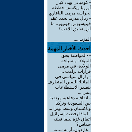
-
كومباني يهدد كبار
أوروبا ويكشف خططه
لحراسة مرمى البافاري
-
ريال مدريد يجدد عقد
فينيسيوس جونيور.. ما
أول تعليق للاعب؟
المزيد.....
احدث الأخبار المهمة
-
-المواطنة بحق
الميلاد- و-سياحة
الولادة- في مرمى
قرارات ترامب ...
-
زلزال سياسي في
ألمانيا: اليمين المتطرف
يتصدر الاستطلاعات
بنس ...
-
اتفاقية دفاعية مرتقبة
بين السعودية وتركيا
وباكستان وسط توترا ...
-
لماذا رفضت إسرائيل
اتفاق غزة بينما قبلته
حماس؟
-
غارديان: أزمة سبتة