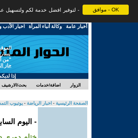
موافق - OK
لتوفير افضل خدمة لكم ولتسهيل عملي
أخبار عامة
-
وكالة أنباء المرأة
-
اخبار الأدب و
الموقع
يسارية
"من أج
حاز ال
إذا لديك
الزوار
اضافة/خدمات
بحث/الارشيف
الصفحة الرئيسية
-
اخبار الرياضة
-
يوتيوب التم
- اليوم السا
ختام دوري د