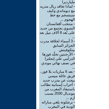
مليارديرا
-
لماذا تعاقد ريال مدريد
مع ديوماندي وكيف
سينسجم مع خط
الهجوم ...
-
منتخب أفغانستان
النسوي يجتمع من جديد
على بُعد 8 آلاف ميل بعد
...
-
3 أسماء لخلافة مدرب
الجزائر السابق
بيتكوفيتش
-
الأرجنتين تخلّد فوزها
الدرامي على إنجلترا
في نصف نهائي موندي
...
-
بعد 6 مباريات بلا فوز..
فريق عائلة ميسي
يبحث عن مدرب جديد
-
أحزاب إسبانية تطالب
باستبعاد المغرب من
مونديال 2030 بسبب
أزم ...
-
برشلونة يلغي مباراته
الودية في المغرب