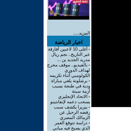
المزيد.....
اخبار الرياضة
-
أغلى 10 لاعبين أفارقة
عبر التاريخ.. نجم ريال
مدريد الجديد ين ...
-
بالفيديو.. موقف محرج
لهداف الدوري
الكولومبي أثناء تكريمه
-
برشلونة يلغي مباراة
ودية في طنجة بسبب
أزمة سبتة
-
الاتحاد الإنجليزي
يسحب دعمه لإنفانتينو
-
بيزيرا يكشف سبب
رفضه الرحيل عن
الزمالك المصري
-
دراسة تتوقع العمر
الذي يصبح فيه مبابي