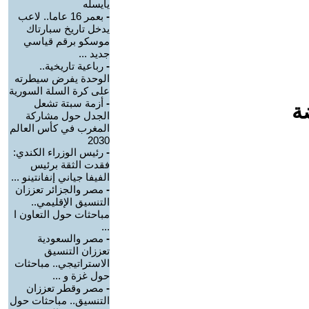
يايسله
-
بعمر 16 عاما.. لاعب
يدخل تاريخ سبارتاك
موسكو برقم قياسي
جديد ...
-
رباعية تاريخية..
الوحدة يفرض سيطرته
على كرة السلة السورية
-
أزمة سبتة تشعل
ة
الجدل حول مشاركة
المغرب في كأس العالم
2030
-
رئيس الوزراء الكندي:
فقدت الثقة برئيس
الفيفا جياني إنفانتينو ...
-
مصر والجزائر تعززان
التنسيق الإقليمي..
مباحثات حول التعاون ا
...
-
مصر والسعودية
تعززان التنسيق
الاستراتيجي.. مباحثات
حول غزة و ...
-
مصر وقطر تعززان
التنسيق.. مباحثات حول