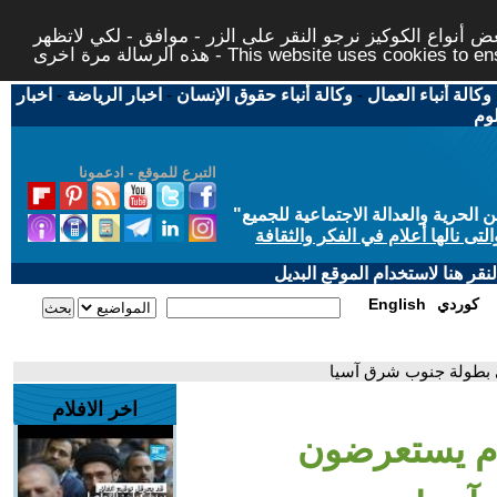
 أنواع الكوكيز نرجو النقر على الزر - موافق - لكي لاتظهر
This website uses cookies to ensure you ge
وكالة أنباء العمال
-
وكالة أنباء حقوق الإنسان
-
اخبار الرياضة
-
اخبار
لوم
التبرع للموقع - ادعمونا
حرية والعدالة الاجتماعية للجميع
"
تى نالها أعلام في الفكر والثقافة
قر هنا لاستخدام الموقع البديل
كوردي
English
ي بطولة جنوب شرق آسيا
اخر الافلام
ام يستعرضون