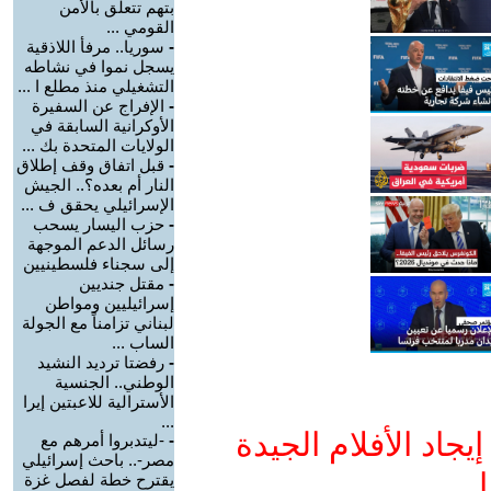
بتهم تتعلق بالأمن
القومي ...
-
سوريا.. مرفأ اللاذقية
يسجل نموا في نشاطه
التشغيلي منذ مطلع ا ...
-
الإفراج عن السفيرة
الأوكرانية السابقة في
الولايات المتحدة بك ...
-
قبل اتفاق وقف إطلاق
النار أم بعده؟.. الجيش
الإسرائيلي يحقق ف ...
-
حزب اليسار يسحب
رسائل الدعم الموجهة
إلى سجناء فلسطينيين
-
مقتل جنديين
إسرائيليين ومواطن
لبناني تزامناً مع الجولة
الساب ...
-
رفضتا ترديد النشيد
الوطني.. الجنسية
الأسترالية للاعبتين إيرا
...
جاد الأفلام الجيدة
-
-ليتدبروا أمرهم مع
مصر-.. باحث إسرائيلي
ا
يقترح خطة لفصل غزة