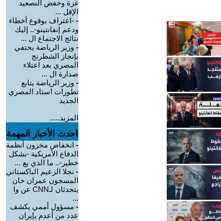
غزة وخفض التصعيد
الإقل ...
-
-اعتراف بوقوع أخطاء
ودعم إنفانتينو-.. إليك
نتائج الاجتماع ال ...
-
وزير الرياضة يحتفي
بإنجاز الشطرنج
المصري بعد اعتلاء
صدارة ال ...
-
وزير الرياضة يتابع
تطورات استاد المصري
الجديد
المزيد.....
احدث الأخبار المهمة
-
انخفاض مخزون أنظمة
الدفاع الأمريكية -بشكل
خطير-.. ما الذي يع ...
-
نجلا الزعيم الباكستاني
المسجون عمران خان
يتحدثان لـCNN عن وا
...
-
مسؤول أممي يكشف
عدد من أعدم بإيران