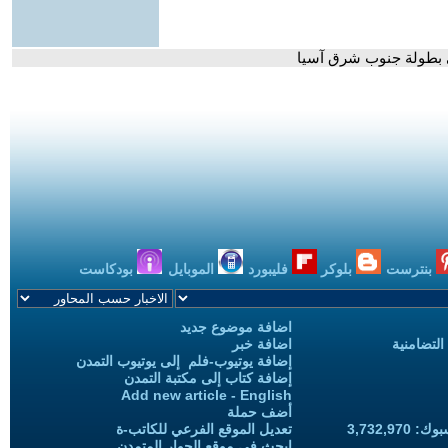
ي بطولة جنوب شرق آسيا
بنترست
بلوكر
فليبورد
الموبايل
بودكاست
اضافة موضوع جديد
التضامنية
اضافة خبر
إضافة يوتيوب-فلم إلى يوتيوب التمدن
إضافة كتاب إلى مكتبة التمدن
Add new article - English
أضف حملة
3,732,97
تعديل الموقع الفرعي للكاتب-ة
ابحث في موقع الحوار المتمدن