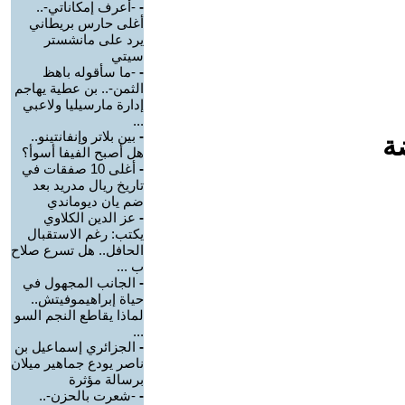
-
-أعرف إمكاناتي-..
أغلى حارس بريطاني
يرد على مانشستر
سيتي
-
-ما سأقوله باهظ
الثمن-.. بن عطية يهاجم
إدارة مارسيليا ولاعبي
...
-
بين بلاتر وإنفانتينو..
ة
هل أصبح الفيفا أسوأ؟
-
أغلى 10 صفقات في
تاريخ ريال مدريد بعد
ضم يان ديوماندي
-
عز الدين الكلاوي
يكتب: رغم الاستقبال
الحافل.. هل تسرع صلاح
ب ...
-
الجانب المجهول في
حياة إبراهيموفيتش..
لماذا يقاطع النجم السو
...
-
الجزائري إسماعيل بن
ناصر يودع جماهير ميلان
برسالة مؤثرة
-
-شعرت بالحزن-..