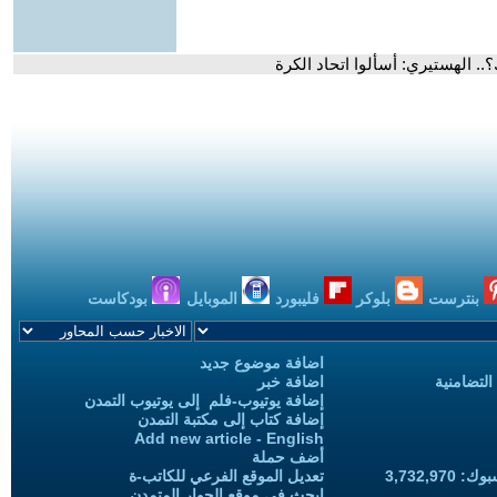
. الهستيري: أسألوا اتحاد الكرة
بنترست
بلوكر
فليبورد
الموبايل
بودكاست
اضافة موضوع جديد
التضامنية
اضافة خبر
إضافة يوتيوب-فلم إلى يوتيوب التمدن
إضافة كتاب إلى مكتبة التمدن
Add new article - English
أضف حملة
3,732,97
تعديل الموقع الفرعي للكاتب-ة
ابحث في موقع الحوار المتمدن