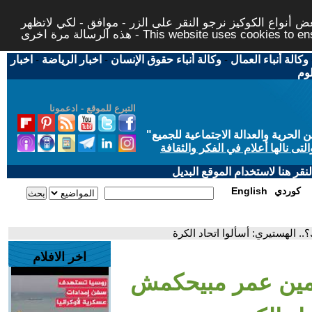
 أنواع الكوكيز نرجو النقر على الزر - موافق - لكي لاتظهر
This website uses cookies to ensure you ge
وكالة أنباء العمال
-
وكالة أنباء حقوق الإنسان
-
اخبار الرياضة
-
اخبار
لوم
التبرع للموقع - ادعمونا
حرية والعدالة الاجتماعية للجميع
"
تى نالها أعلام في الفكر والثقافة
قر هنا لاستخدام الموقع البديل
كوردي
English
. الهستيري: أسألوا اتحاد الكرة
اخر الافلام
 أمين عمر مبيحكمش