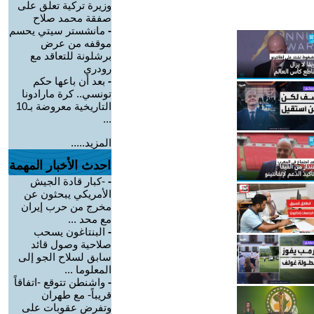
وزيرة تركية تعلق على
صفقة محمد صلاح
-
مانشستر سيتي يحسم
موقفه من عرض
برشلونة للتعاقد مع
رودري
-
بعد أن باعها حكم
تونسي.. كرة مارادونا
التاريخية معروضة بـ10
...
المزيد.....
احدث الأخبار المهمة
-
-كبار قادة الجيش
الأمريكي يبحثون عن
مخرج من حرب إيران
مع محد ...
-
البنتاغون يسحب
صلاحية وصول قائد
سابق لسلاح الجو إلى
المعلوما ...
-
واشنطن تتوقع -اتفاقاً
قريباً- مع طهران
وتفرض عقوبات على