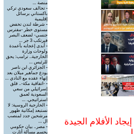
منصة ...
-
تحالف سعودي تركي
باكستاني برسائل
إقليمية
-
شرطة لندن تخفض
مستوى خطر -مفترس
جنسي- لضعف البصر
فيرتكب 3 جر ...
-
أبدى إعجابه بأعمدة
ولوحات وزارة
الخارجية.. ترامب: يحق
للرئيس ...
-
الجزائري ابن ناصر
يودع جماهير ميلان بعد
إنهاء عقده مع النادي ...
-
-اتفاقية مكة-.. قلق
إسرائيلي من سعي
السعودية لعمق
استراتيجي. ...
-
الخارجية الروسية: لا
نستبعد إمكانية ظهور
مرشحين جدد لمنصب
جاد الأفلام الجيدة
ال ...
-
مصر.. بيان حكومي
ا
يحسم مسألة أثارت