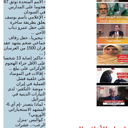
-
الأمم المتحدة توثق 67
هجوما على المدارس
في السودان
-
الإعلامي باسم يوسف
يعلق بطريقة ساخرة
على حفل عمرو دياب
الأخي ...
-
نيجيريا.. حفل زفاف
جماعي ضخم يشهد عقد
قران 1500 من العرسان
( ...
-
حاكم: إصابة 13 شخصا
على الأقل جراء الهجوم
الأوكراني على بيلغ ...
-
إقالات في الموساد
على خلفية فشل
العملية في إيران
-
موضة -التكفير- لدى
التيارات الدينية في
إسرائيل
-
لماذا يتصدر -إم آي 6-
المشهد الاستخباراتي
الأوروبي؟
-
كواليس -منزل
الرعب-.. عشرات