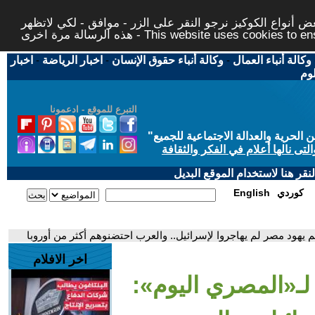
 أنواع الكوكيز نرجو النقر على الزر - موافق - لكي لاتظهر
This website uses cookies to ensure you ge
وكالة أنباء العمال
-
وكالة أنباء حقوق الإنسان
-
اخبار الرياضة
-
اخبار
لوم
التبرع للموقع - ادعمونا
حرية والعدالة الاجتماعية للجميع
"
تى نالها أعلام في الفكر والثقافة
قر هنا لاستخدام الموقع البديل
كوردي
English
 يهود مصر لم يهاجروا لإسرائيل.. والعرب احتضنوهم أكثر من أوروبا
اخر الافلام
لـ«المصري اليوم»: