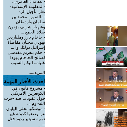
-
بعد نداء العامري..
-المقاومة الإسلامية-
تعلن تأجيل الرد
-
بالصور.. محمد بن
سلمان وأردوغان
وشهباز شريف يؤدون
صلاة الجمع ...
-
حاخام بارز وملياردير
يهودي يبحثان مقاضاة
إسرائيل دوليًا.. وا ...
-
حكم بتغريم مقدسي
لصالح الحاخام يهودا
غليك.. إليكم السبب
المزيد.....
احدث الأخبار المهمة
-
مشروع قانون في
الكونغرس الأمريكي
حول عقوبات ضد -حزب
الله- وم ...
-
موسكو: تخلي اليابان
عن وضعها كدولة غير
نووية سيثير ردود فعل
...