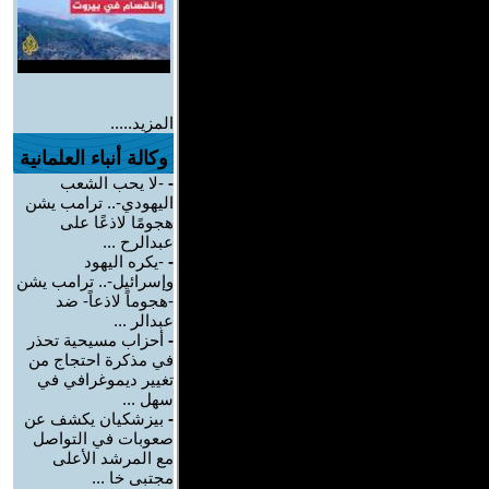
المزيد.....
وكالة أنباء العلمانية
-
-لا يحب الشعب
اليهودي-.. ترامب يشن
هجومًا لاذعًا على
عبدالرح ...
-
-يكره اليهود
وإسرائيل-.. ترامب يشن
-هجوماً لاذعاً- ضد
عبدالر ...
-
أحزاب مسيحية تحذر
في مذكرة احتجاج من
تغيير ديموغرافي في
سهل ...
-
بيزشكيان يكشف عن
صعوبات في التواصل
مع المرشد الأعلى
مجتبى خا ...