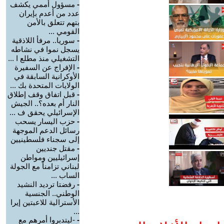
-
مسؤول أممي يكشف
عدد من أعدم بإيران
بتهم تتعلق بالأمن
القومي ...
-
سوريا.. مرفأ اللاذقية
يسجل نموا في نشاطه
التشغيلي منذ مطلع ا ...
-
الإفراج عن السفيرة
الأوكرانية السابقة في
الولايات المتحدة بك ...
-
قبل اتفاق وقف إطلاق
النار أم بعده؟.. الجيش
الإسرائيلي يحقق ف ...
-
حزب اليسار يسحب
رسائل الدعم الموجهة
إلى سجناء فلسطينيين
-
مقتل جنديين
إسرائيليين ومواطن
لبناني تزامناً مع الجولة
الساب ...
-
رفضتا ترديد النشيد
الوطني.. الجنسية
الأسترالية للاعبتين إيرا
...
-
-ليتدبروا أمرهم مع