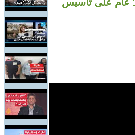
حمد لحضور الاحتفال بمرور 120 عام على تأسيس