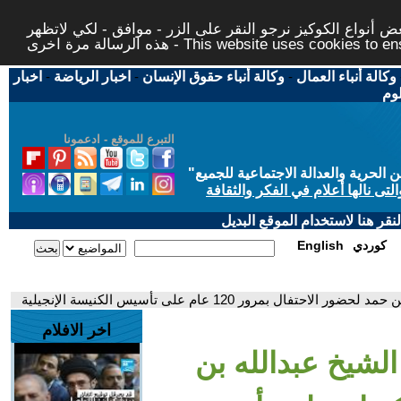
 أنواع الكوكيز نرجو النقر على الزر - موافق - لكي لاتظهر
This website uses cookies to ensure you ge
وكالة أنباء العمال
-
وكالة أنباء حقوق الإنسان
-
اخبار الرياضة
-
اخبار
لوم
التبرع للموقع - ادعمونا
حرية والعدالة الاجتماعية للجميع
"
تى نالها أعلام في الفكر والثقافة
قر هنا لاستخدام الموقع البديل
كوردي
English
ل بمرور 120 عام على تأسيس الكنيسة الإنجيلية
اخر الافلام
الشيخ عبدالله بن