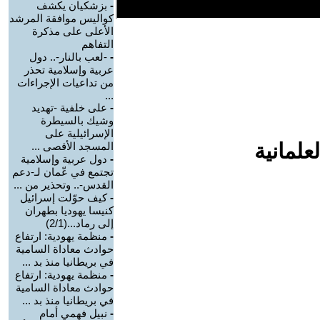
-
بزشكيان يكشف
كواليس موافقة المرشد
الأعلى على مذكرة
التفاهم
-
-لعب بالنار-.. دول
عربية وإسلامية تحذر
من تداعيات الإجراءات
...
-
على خلفية -تهديد
وشيك بالسيطرة
الإسرائيلية على
علمانية
المسجد الأقصى ...
-
دول عربية وإسلامية
تجتمع في عّمان لـ-دعم
القدس-.. وتحذير من ...
-
كيف حوّلت إسرائيل
كنيسا يهوديا بطهران
إلى رماد...(2/1)
-
منظمة يهودية: ارتفاع
حوادث معاداة السامية
في بريطانيا منذ بد ...
-
منظمة يهودية: ارتفاع
حوادث معاداة السامية
في بريطانيا منذ بد ...
-
نبيل فهمي أمام