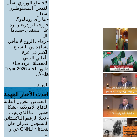
الاجتماع الوزاري بشأن
القدس: المستوطنون
يشعلو ...
-
ما رأي رونالدو؟..
جورجينا رودريغيز ترد
على منتقدي جسدها:
-ال ...
-
زفاف الروح لا يتأخر..
مشاهد من التشييع
الكبير في غزة
-
أغاني البيبي
المفضلة.. تردد قناة
طيور الجنة 2026 Toyor
Al-Ja ...
المزيد.....
احدث الأخبار المهمة
-
انخفاض مخزون أنظمة
الدفاع الأمريكية -بشكل
خطير-.. ما الذي يع ...
-
نجلا الزعيم الباكستاني
المسجون عمران خان
يتحدثان لـCNN عن وا
...