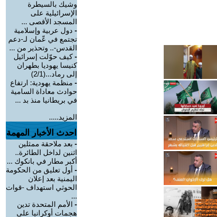
وشيك بالسيطرة
الإسرائيلية على
المسجد الأقصى ...
-
دول عربية وإسلامية
تجتمع في عّمان لـ-دعم
القدس-.. وتحذير من ...
-
كيف حوّلت إسرائيل
كنيسا يهوديا بطهران
إلى رماد...(2/1)
-
منظمة يهودية: ارتفاع
حوادث معاداة السامية
في بريطانيا منذ بد ...
المزيد.....
احدث الأخبار المهمة
-
بعد ملاحقة ممثلين
اثنين لداخل الطائرة..
أكبر مطار في بانكوك ...
-
أول تعليق من الحكومة
اليمنية بعد إعلان
الحوثي استهداف -قوات
...
-
الأمم المتحدة تدين
هجمات أوكرانيا على