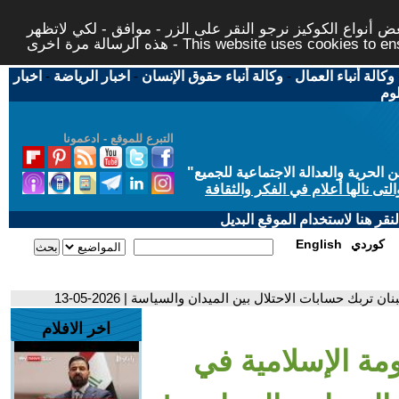
 أنواع الكوكيز نرجو النقر على الزر - موافق - لكي لاتظهر
This website uses cookies to ensure you ge
وكالة أنباء العمال
-
وكالة أنباء حقوق الإنسان
-
اخبار الرياضة
-
اخبار
لوم
التبرع للموقع - ادعمونا
حرية والعدالة الاجتماعية للجميع
"
تى نالها أعلام في الفكر والثقافة
قر هنا لاستخدام الموقع البديل
كوردي
English
تربك حسابات الاحتلال بين الميدان والسياسة | 2026-05-13
اخر الافلام
ومة الإسلامية في