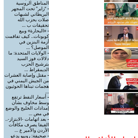
المناطق الروسية
-
“زاير” تحت المجهر
البريطاني لشبهات
صلات بحزب الله
تحقيقات ب ...
-
«البحارة» وبيع
كوبونات.. كيف تفاقمت
أزمة البنزين في
الموصل؟ ...
-
الولايات المتحدة: ما
دلالات فوز السيد
بترشيح الحزب
الديمقراط ...
-
مقتل وإصابة العشرات
من الجيش اليمني في
هجمات تبناها الحوثيون
...
-
أسعار النفط ترتفع
وسط مخاوف بشأن
إمدادات الخليج والوضع
في مض ...
-
بعد اتهامات -الابتزاز-..
الفيفا يصرف مكافآت
الأردن والأمير ع ...
-
صحيفة: روبيو يدعو