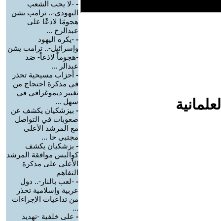
-
-لا يحب الشعب
اليهودي-.. ترامب يشن
هجومًا لاذعًا على
عبدالرح ...
-
-يكره اليهود
وإسرائيل-.. ترامب يشن
-هجوماً لاذعاً- ضد
عبدالر ...
-
أحزاب مسيحية تحذر
في مذكرة احتجاج من
تغيير ديموغرافي في
علمانية
سهل ...
-
بيزشكيان يكشف عن
صعوبات في التواصل
مع المرشد الأعلى
مجتبى خا ...
-
بزشكيان يكشف
كواليس موافقة المرشد
الأعلى على مذكرة
التفاهم
-
-لعب بالنار-.. دول
عربية وإسلامية تحذر
من تداعيات الإجراءات
...
-
على خلفية -تهديد