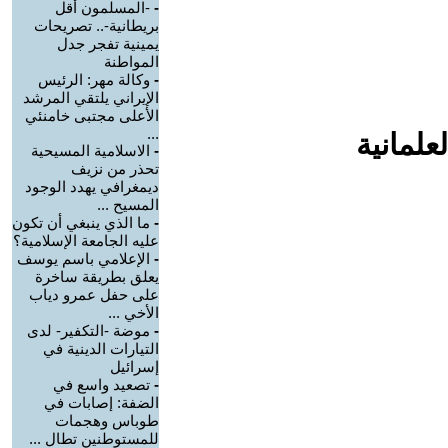
-
-المسلمون أقل
بريطانية-.. تصريحات
يمينية تفجر جدل
المواطنة
-
وكالة مهر: الرئيس
الإيراني يلتقي المرشد
الأعلى مجتبى خامنئي
...
علمانية
-
الاسلامية المسيحية
تحذر من نزيف
ديمغرافي يهدد الوجود
المسيح ...
-
ما الذي ينبغي أن تكون
عليه الجامعة الإسلامية؟
-
الإعلامي باسم يوسف
يعلق بطريقة ساخرة
على حفل عمرو دياب
الأخي ...
-
موضة -التكفير- لدى
التيارات الدينية في
إسرائيل
-
تصعيد واسع في
الضفة: إصابات في
طوباس وهجمات
للمستوطنين تطال ...