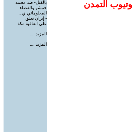
وتيوب التمدن
بالقتل- ضد محمد
حمشو والقضاء
المعلوماتي ي ...
-
إيران تعلق
على اتفاقية مكة
المزيد.....
المزيد.....