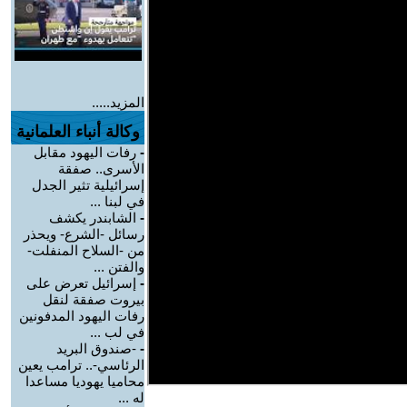
المزيد.....
وكالة أنباء العلمانية
-
رفات اليهود مقابل
الأسرى.. صفقة
إسرائيلية تثير الجدل
في لبنا ...
-
الشابندر يكشف
رسائل -الشرع- ويحذر
من -السلاح المنفلت-
والفتن ...
-
إسرائيل تعرض على
بيروت صفقة لنقل
رفات اليهود المدفونين
في لب ...
-
-صندوق البريد
الرئاسي-.. ترامب يعين
محاميا يهوديا مساعدا
له ...