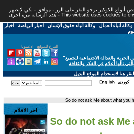
 أنواع الكوكيز نرجو النقر على الزر - موافق - لكي لاتظهر
This website uses cookies to ensure you ge
وكالة أنباء العمال
-
وكالة أنباء حقوق الإنسان
-
اخبار الرياضة
-
اخبار
لوم
التبرع للموقع - ادعمونا
حرية والعدالة الاجتماعية للجميع
"
تى نالها أعلام في الفكر والثقافة
قر هنا لاستخدام الموقع البديل
كوردي
English
اخر الافلام
- 4- So do not ask 