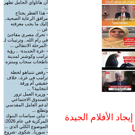
آن هاثاواي الحامل تظهر
...
-
هذا الفطر يجتاح
مرافق الرعاية الصحية..
إليك ما يجب معرفته
عن ...
-
تحرك مصري مفاجئ
في رام الله.. وترتيبات لـ
-المرحلة الانتقالي ...
-
-غزة الجديدة- .. رؤية
ترامب وكوشنر لمدينة
ناطحات سحاب ومنتزه
...
-
رفض نتنياهو لخطة
ترامب في غزة.. خلاف
حقيقي أم ورقة
انتخابية؟ ...
-
وزيرة العمل تزور
الصندوق الاجتماعي
لدعم العامل المقدسي
وتطلع ...
جاد الأفلام الجيدة
-
تباين سياسات البنوك
المركزية في عام 2026:
ا
الموضوع الكلي الذي ...
-
سوريا.. شكوى -شروع