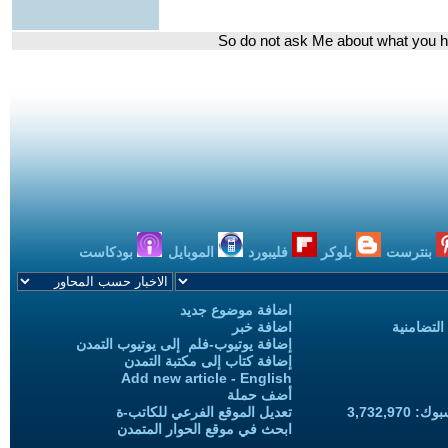
بنترست
بلوكر
فليبورد
الموبايل
بودكاست
اضافة موضوع جديد
التضامنية
اضافة خبر
إضافة يوتيوب-فلم إلى يوتيوب التمدن
إضافة كتاب إلى مكتبة التمدن
Add new article - English
أضف حملة
3,732,97
تعديل الموقع الفرعي للكاتب-ة
ابحث في موقع الحوار المتمدن