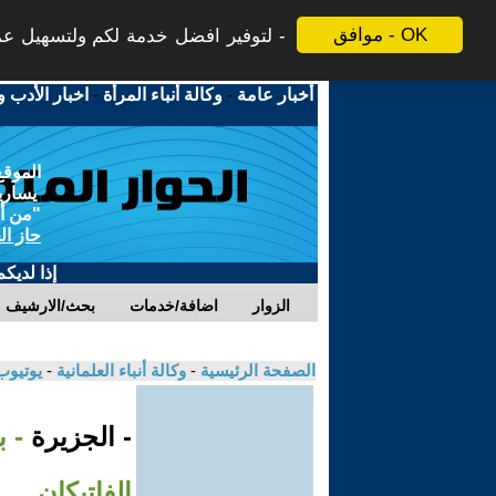
موافق - OK
لتوفير افضل خدمة لكم ولتسهيل عملي
أخبار عامة
-
وكالة أنباء المرأة
-
اخبار الأدب و
الموقع
يسارية
"من أج
حاز ال
إذا لديك
الزوار
اضافة/خدمات
بحث/الارشيف
الصفحة الرئيسية
-
وكالة أنباء العلمانية
-
يوتيوب
- الجزيرة
- ب
الفاتيكان