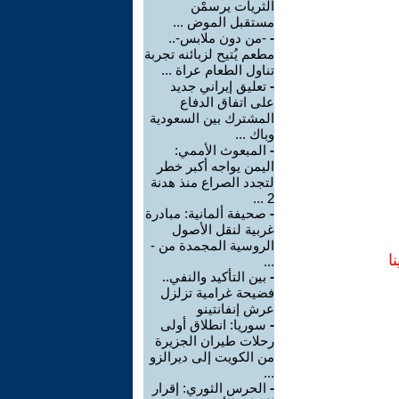
الثريات يرسمْن
مستقبل الموض ...
-
-من دون ملابس-..
مطعم يُتيح لزبائنه تجربة
تناول الطعام عراة ...
-
تعليق إيراني جديد
على اتفاق الدفاع
المشترك بين السعودية
وباك ...
-
المبعوث الأممي:
اليمن يواجه أكبر خطر
لتجدد الصراع منذ هدنة
2 ...
-
صحيفة ألمانية: مبادرة
غربية لنقل الأصول
الروسية المجمدة من -
ا
...
-
بين التأكيد والنفي..
فضيحة غرامية تزلزل
عرش إنفانتينو
-
سوريا: انطلاق أولى
رحلات طيران الجزيرة
من الكويت إلى ديرالزو
...
-
الحرس الثوري: إقرار