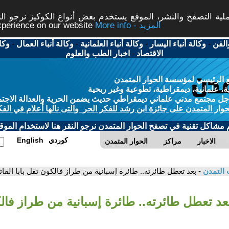
ة التصفح والنشر، الموقع يستخدم بعض أنواع الكوكيز نرجو النق
More info - المزيد
experience on our website
الفن
-
وكالة أنباء اليسار
-
وكالة أنباء العلمانية
-
وكالة أنباء العمال
-
وكا
الاقتصاد
-
اخبار الطب والعلوم
 الرئيسي لمؤسسة الحوار المتمدن
، علمانية، ديمقراطية، تطوعية وغير ربحية
ل مجتمع مدني علماني ديمقراطي حديث يضمن الحرية والعدالة الاجتم
حوار المتمدن على جائزة ابن رشد للفكر الحر والتى نالها أعلام في الفك
م مشاكل تقنية في تصفح الحوار المتمدن نرجو النقر هنا لاستخدام الموقع
كوردي
English
الاخبار
مراكز
الحوار المتمدن
 التمدن
- بعد تعطل طائرته.. طائرة إسبانية من طراز فالكون تقل بابا الفات
عد تعطل طائرته.. طائرة إسبانية من طراز فالك