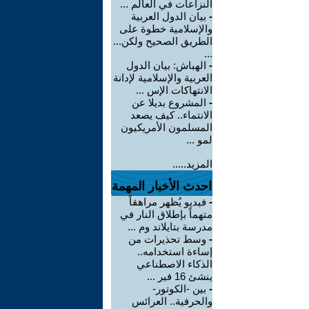
النزاعات في العالم ...
-
بيان الدول العربية
والإسلامية خطوة على
الطريق الصحيح ولكن...
...
-
الهباش: بيان الدول
العربية والإسلامية لإدانة
الانتهاكات الإس ...
-
المشروع بديلا عن
الانتماء.. كيف يصعد
المسلمون الأمريكيون
لمو ...
المزيد.....
احدث الأخبار المهمة
-
فيديو يُظهر مراهقاً
متهماً بإطلاق النار في
مدرسة بتايلاند وم ...
-
وسط تحذيرات من
إساءة استخدامه..
الذكاء الاصطناعي
ينشئ 16 فير ...
-
بين -الكوتور-
والحرفية.. العرائس