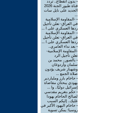
-
بدون انقطاع.. تردد
قناة طيور الجنة 2026
الجديد على نايل سات
...
-
-المقاومة الإسلامية
في العراق- تعلن تأجيل
ردها العسكري على ا ...
-
-المقاومة الإسلامية
في العراق- تعلن تأجيل
ردها العسكري على ا ...
-
بعد نداء العامري..
-المقاومة الإسلامية-
تعلن تأجيل الرد
-
بالصور.. محمد بن
سلمان وأردوغان
وشهباز شريف يؤدون
صلاة الجمع ...
-
حاخام بارز وملياردير
يهودي يبحثان مقاضاة
إسرائيل دوليًا.. وا ...
-
حكم بتغريم مقدسي
لصالح الحاخام يهودا
غليك.. إليكم السبب
-
حاخام اليهود الأكبر في
روسيا: يمكن تسوية