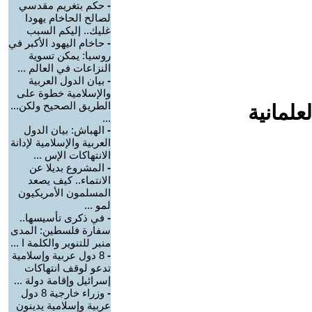
-
حكم بتغريم مقدسي
لصالح الحاخام يهودا
غليك.. إليكم السبب
-
حاخام اليهود الأكبر في
روسيا: يمكن تسوية
النزاعات في العالم ...
-
بيان الدول العربية
والإسلامية خطوة على
الطريق الصحيح ولكن...
علمانية
...
-
الهباش: بيان الدول
العربية والإسلامية لإدانة
الانتهاكات الإس ...
-
المشروع بديلا عن
الانتماء.. كيف يصعد
المسلمون الأمريكيون
لمو ...
-
في ذكرى تأسيسها..
سفارة فلسطين: المدى
منبر للتنوير والكلمة ا ...
-
8 دول عربية وإسلامية
تدعو لوقف انتهاكات
إسرائيل وإقامة دولة ...
-
وزراء خارجية 8 دول
عربية وإسلامية يدينون