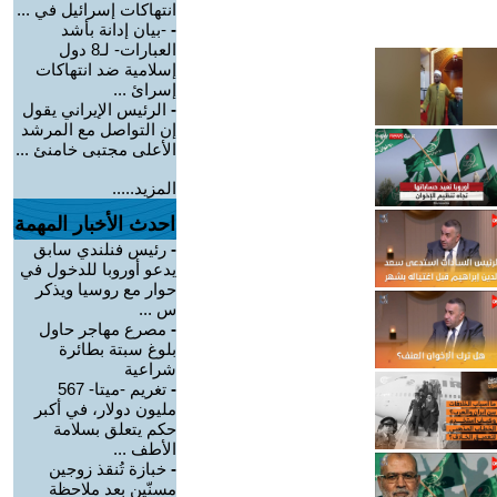
انتهاكات إسرائيل في ...
-
-بيان إدانة بأشد
العبارات- لـ8 دول
إسلامية ضد انتهاكات
إسرائ ...
-
الرئيس الإيراني يقول
إن التواصل مع المرشد
الأعلى مجتبى خامنئ ...
المزيد.....
احدث الأخبار المهمة
-
رئيس فنلندي سابق
يدعو أوروبا للدخول في
حوار مع روسيا ويذكر
س ...
-
مصرع مهاجر حاول
بلوغ سبتة بطائرة
شراعية
-
تغريم -ميتا- 567
مليون دولار، في أكبر
حكم يتعلق بسلامة
الأطف ...
-
خبازة تُنقذ زوجين
مسنّين بعد ملاحظة