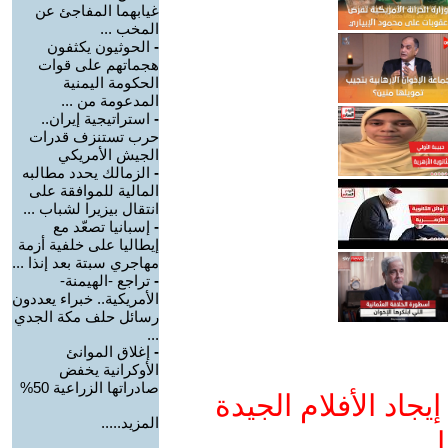
غيابهما المفاجئ عن
المخب ...
-
الحوثيون يكثفون
هجماتهم على قوات
الحكومة اليمنية
المدعومة من ...
-
استراتيجية إيران..
حرب تستنزف قدرات
الجيش الأمريكي
-
الزمالك يحدد مطالبه
المالية للموافقة على
انتقال بيزيرا لشباب ...
-
إسبانيا تصعّد مع
إيطاليا على خلفية أزمة
مهاجري سبتة بعد إنذا ...
-
تراجع -الهيمنة-
الأمريكية.. خبراء يعددون
رسائل حلف مكة الجدي
...
-
إغلاق الموانئ
الأوكرانية يخفض
صادراتها الزراعية 50%
جاد الأفلام الجيدة
المزيد.....
ا