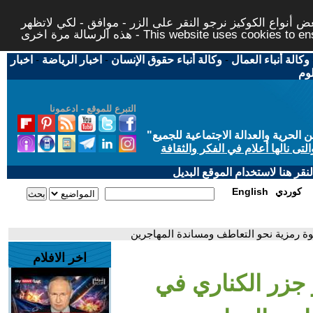
 أنواع الكوكيز نرجو النقر على الزر - موافق - لكي لاتظهر
This website uses cookies to ensure you ge
وكالة أنباء العمال
-
وكالة أنباء حقوق الإنسان
-
اخبار الرياضة
-
اخبار
لوم
التبرع للموقع - ادعمونا
حرية والعدالة الاجتماعية للجميع
"
تى نالها أعلام في الفكر والثقافة
قر هنا لاستخدام الموقع البديل
كوردي
English
طوة رمزية نحو التعاطف ومساندة المهاجرين
اخر الافلام
ور جزر الكناري في