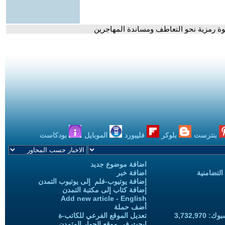
طوة رمزية نحو التعاطف ومساندة المهاجرين
بنترست
بلوكر
فليبورد
الموبايل
بودكاست
اضافة موضوع جديد
التضامنية
اضافة خبر
إضافة يوتيوب-فلم إلى يوتيوب التمدن
إضافة كتاب إلى مكتبة التمدن
Add new article - English
أضف حملة
3,732,97
تعديل الموقع الفرعي للكاتب-ة
ابحث في موقع الحوار المتمدن