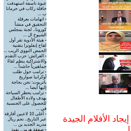
عبوة ناسفة استهدفت
حافلة ركاب في جرمانا
ب ...
-
اتهامات بعرقلة
التحقيق في منشأ
كورونا.. لجنة بمجلس
الشيوخ ال ...
-
هيئة الأدوية تقر أول
لقاح إنفلونزا بتقنية
الحمض النووي الريب ...
-
العرائش: حزب التقدم
والاشتراكية ينظم لقاءً
جماهيرياً حاشداً ...
-
ترامب حول طلب
أوكرانيا صواريخ
باتريوت: نحن بحاجة
إليها أيضا ...
-
ترامب يحظر السياحة
بهدف ولادة الأطفال
للحصول على الجنسية
في ...
-
أغلى 10 لاعبين أفارقة
جاد الأفلام الجيدة
عبر التاريخ.. نجم ريال
مدريد الجديد ين ...
ا
-
صفقة هرمز.. نفوذ