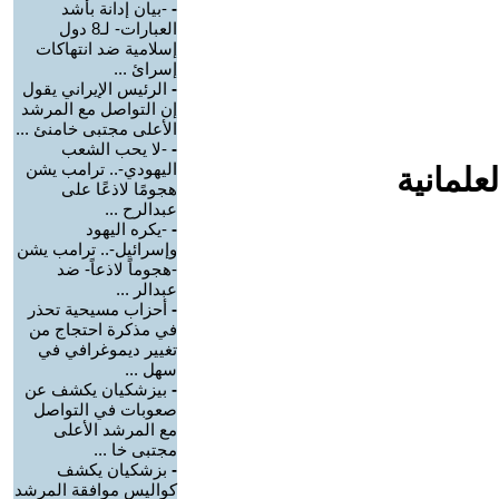
-
-بيان إدانة بأشد
العبارات- لـ8 دول
إسلامية ضد انتهاكات
إسرائ ...
-
الرئيس الإيراني يقول
إن التواصل مع المرشد
الأعلى مجتبى خامنئ ...
-
-لا يحب الشعب
اليهودي-.. ترامب يشن
علمانية
هجومًا لاذعًا على
عبدالرح ...
-
-يكره اليهود
وإسرائيل-.. ترامب يشن
-هجوماً لاذعاً- ضد
عبدالر ...
-
أحزاب مسيحية تحذر
في مذكرة احتجاج من
تغيير ديموغرافي في
سهل ...
-
بيزشكيان يكشف عن
صعوبات في التواصل
مع المرشد الأعلى
مجتبى خا ...
-
بزشكيان يكشف
كواليس موافقة المرشد