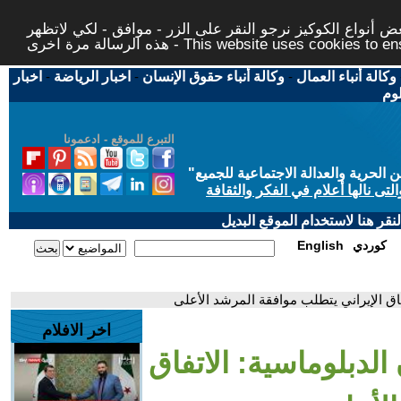
 أنواع الكوكيز نرجو النقر على الزر - موافق - لكي لاتظهر
This website uses cookies to ensure you ge
وكالة أنباء العمال
-
وكالة أنباء حقوق الإنسان
-
اخبار الرياضة
-
اخبار
لوم
التبرع للموقع - ادعمونا
حرية والعدالة الاجتماعية للجميع
"
تى نالها أعلام في الفكر والثقافة
قر هنا لاستخدام الموقع البديل
كوردي
English
فاق الإيراني يتطلب موافقة المرشد الأعلى
اخر الافلام
الدبلوماسية: الاتفاق