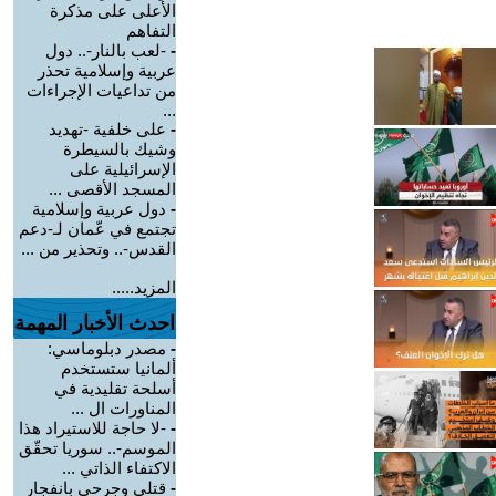
الأعلى على مذكرة
التفاهم
-
-لعب بالنار-.. دول
عربية وإسلامية تحذر
من تداعيات الإجراءات
...
-
على خلفية -تهديد
وشيك بالسيطرة
الإسرائيلية على
المسجد الأقصى ...
-
دول عربية وإسلامية
تجتمع في عّمان لـ-دعم
القدس-.. وتحذير من ...
المزيد.....
احدث الأخبار المهمة
-
مصدر دبلوماسي:
ألمانيا ستستخدم
أسلحة تقليدية في
المناورات ال ...
-
-لا حاجة للاستيراد هذا
الموسم-.. سوريا تحقّق
الاكتفاء الذاتي ...
-
قتلى وجرحى بانفجار