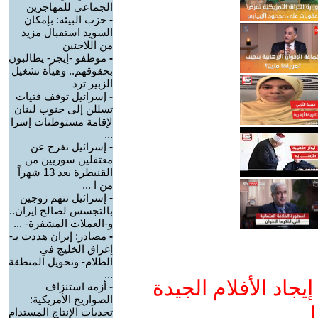
الجماعي للمهاجرين
-
حزب البيئة: بإمكان
السويد استقبال مزيد
من اللاجئين
-
موظفو -إيجز- يطالبون
بحقوقهم.. وهيأة تشغيل
الزبير ترد
-
إسرائيل توقف فتيات
تسللن إلى جنوب لبنان
لإقامة مستوطنات إسرا
...
-
إسرائيل تفرج عن
معتقلين سوريين من
القنيطرة بعد 13 شهراً
من ا ...
-
إسرائيل تتهم زوجين
بالتجسس لصالح إيران..
و-العملات المشفرة- ...
-
مصادر: إيران هددت بـ-
إغراق الخليج في
الظلام- وتحويل المنطقة
...
جاد الأفلام الجيدة
-
أزمة استنزاف
الصواريخ الأمريكية:
ا
تحديات الإنتاج المستدام