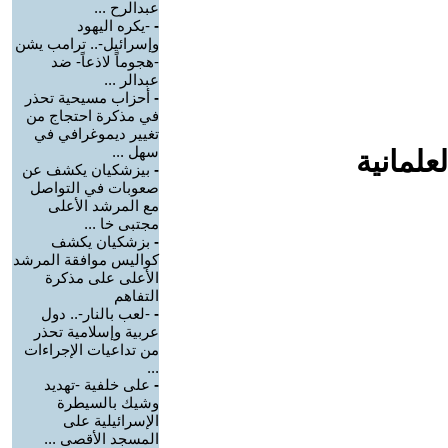
عبدالرح ...
-
-يكره اليهود
وإسرائيل-.. ترامب يشن
-هجوماً لاذعاً- ضد
عبدالر ...
-
أحزاب مسيحية تحذر
في مذكرة احتجاج من
تغيير ديموغرافي في
سهل ...
علمانية
-
بيزشكيان يكشف عن
صعوبات في التواصل
مع المرشد الأعلى
مجتبى خا ...
-
بزشكيان يكشف
كواليس موافقة المرشد
الأعلى على مذكرة
التفاهم
-
-لعب بالنار-.. دول
عربية وإسلامية تحذر
من تداعيات الإجراءات
...
-
على خلفية -تهديد
وشيك بالسيطرة
الإسرائيلية على
المسجد الأقصى ...