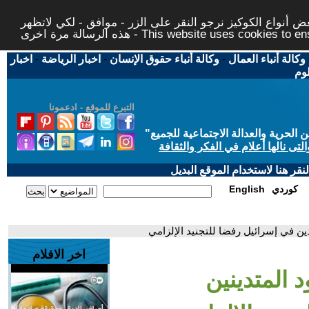
 أنواع الكوكيز نرجو النقر على الزر - موافق - لكي لاتظهر
This website uses cookies to ensure you ge
وكالة أنباء العمال
-
وكالة أنباء حقوق الإنسان
-
اخبار الرياضة
-
اخبار
لوم
التبرع للموقع - ادعمونا
حرية والعدالة الاجتماعية للجميع
"
تى نالها أعلام في الفكر والثقافة
قر هنا لاستخدام الموقع البديل
كوردي
English
ين في إسرائيل رفضا للتجنيد الإلزامي
اخر الافلام
 المتدينين