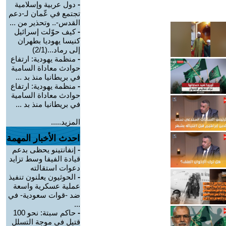
-
دول عربية وإسلامية
تجتمع في عّمان لـ-دعم
القدس-.. وتحذير من ...
-
كيف حوّلت إسرائيل
كنيسا يهوديا بطهران
إلى رماد...(2/1)
-
منظمة يهودية: ارتفاع
حوادث معاداة السامية
في بريطانيا منذ بد ...
-
منظمة يهودية: ارتفاع
حوادث معاداة السامية
في بريطانيا منذ بد ...
المزيد.....
احدث الأخبار المهمة
-
إنفانتينو يحظى بدعم
قيادة الفيفا وسط تزايد
دعوات استقالته
-
الحوثيون يعلنون تنفيذ
عملية عسكرية واسعة
ضد -قوات سعودية- في
...
-
حاكم سبتة: نحو 100
قتيل في موجة التسلل