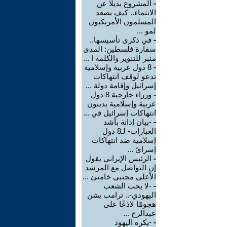
-
المشروع بديلا عن
الانتماء.. كيف يصعد
المسلمون الأمريكيون
لمو ...
-
في ذكرى تأسيسها..
سفارة فلسطين: المدى
منبر للتنوير والكلمة ا ...
-
8 دول عربية وإسلامية
تدعو لوقف انتهاكات
إسرائيل وإقامة دولة ...
-
وزراء خارجية 8 دول
عربية وإسلامية يدينون
انتهاكات إسرائيل في ...
-
-بيان إدانة بأشد
العبارات- لـ8 دول
إسلامية ضد انتهاكات
إسرائ ...
-
الرئيس الإيراني يقول
إن التواصل مع المرشد
الأعلى مجتبى خامنئ ...
-
-لا يحب الشعب
اليهودي-.. ترامب يشن
هجومًا لاذعًا على
عبدالرح ...
-
-يكره اليهود