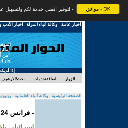
موافق - OK
لتوفير افضل خدمة لكم ولتسهيل عملي
أخبار عامة
-
وكالة أنباء المرأة
-
اخبار الأدب و
الموقع
يسارية
"من أج
حاز ال
إذا لديك
الزوار
اضافة/خدمات
بحث/الارشيف
الصفحة الرئيسية
-
وكالة أنباء العلمانية
-
يوتيوب
- فرانس 24
إسرائيلي بإخ