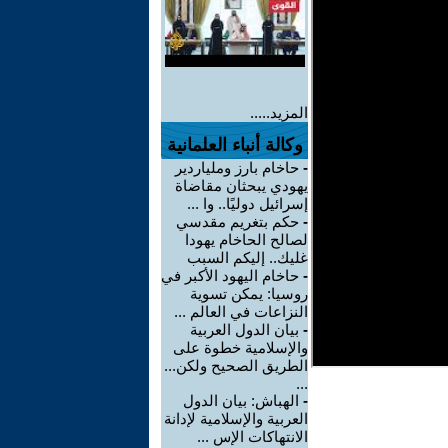
المزيد.....
وكالة أنباء العلمانية
-
حاخام بارز وملياردير
يهودي يبحثان مقاضاة
إسرائيل دوليًا.. وا ...
-
حكم بتغريم مقدسي
لصالح الحاخام يهودا
غليك.. إليكم السبب
-
حاخام اليهود الأكبر في
روسيا: يمكن تسوية
النزاعات في العالم ...
-
بيان الدول العربية
والإسلامية خطوة على
الطريق الصحيح ولكن...
...
-
الهباش: بيان الدول
العربية والإسلامية لإدانة
الانتهاكات الإس ...