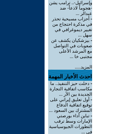
وإسرائيل-.. ترامب يشن
-هجوماً لاذعاً- ضد
عبدالر ...
-
أحزاب مسيحية تحذر
في مذكرة احتجاج من
تغيير ديموغرافي في
سهل ...
-
بيزشكيان يكشف عن
صعوبات في التواصل
مع المرشد الأعلى
مجتبى خا ...
المزيد.....
احدث الأخبار المهمة
-
دخلت حيز التنفيذ.. ما
مكاسب اتفاقية التجارة
الجديدة بين الأر ...
-
أول تعليق إيراني على
توقيع اتفاقية الدفاع
المشترك بين السعود ...
-
تباين أداء بورصتي
الإمارات وسط ترقب
التطورات الجيوسياسية
في ...