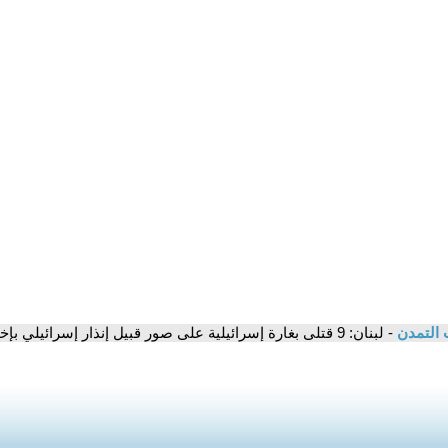
 التمدن
- لبنان: 9 قتلى بغارة إسرائيلية على صور قبيل إنذار إسرائيلي بإخلاء المدينة كلها حتى الحي المسيحي