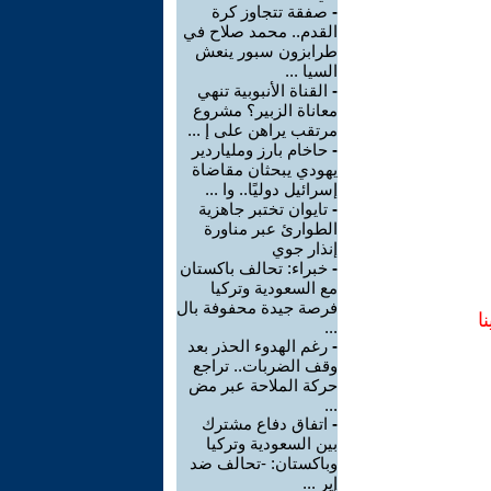
-
صفقة تتجاوز كرة
القدم.. محمد صلاح في
طرابزون سبور ينعش
السيا ...
-
القناة الأنبوبية تنهي
معاناة الزبير؟ مشروع
مرتقب يراهن على إ ...
-
حاخام بارز وملياردير
يهودي يبحثان مقاضاة
إسرائيل دوليًا.. وا ...
-
تايوان تختبر جاهزية
الطوارئ عبر مناورة
إنذار جوي
-
خبراء: تحالف باكستان
مع السعودية وتركيا
فرصة جيدة محفوفة بال
ا
...
-
رغم الهدوء الحذر بعد
وقف الضربات.. تراجع
حركة الملاحة عبر مض
...
-
اتفاق دفاع مشترك
بين السعودية وتركيا
وباكستان: -تحالف ضد
إير ...