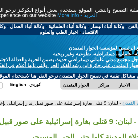
ة التصفح والنشر، الموقع يستخدم بعض أنواع الكوكيز نرجو النق
More info - المزيد
experience on our website
الفن
-
وكالة أنباء اليسار
-
وكالة أنباء العلمانية
-
وكالة أنباء العمال
-
وكا
الاقتصاد
-
اخبار الطب والعلوم
 الرئيسي لمؤسسة الحوار المتمدن
، علمانية، ديمقراطية، تطوعية وغير ربحية
ل مجتمع مدني علماني ديمقراطي حديث يضمن الحرية والعدالة الاجتم
حوار المتمدن على جائزة ابن رشد للفكر الحر والتى نالها أعلام في الفك
م مشاكل تقنية في تصفح الحوار المتمدن نرجو النقر هنا لاستخدام الموقع
كوردي
English
الاخبار
مراكز
الحوار المتمدن
 التمدن
- لبنان: 9 قتلى بغارة إسرائيلية على صور قبيل إنذار إسرائيلي بإخلاء المدينة كلها حتى الحي المسيحي
- لبنان: 9 قتلى بغارة إسرائيلية على صور قبيل
لاء المدينة كلها حتى الحي المسيحي