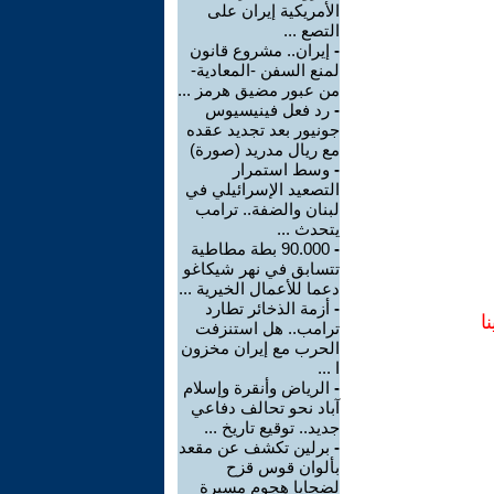
الأمريكية إيران على
التصع ...
-
إيران.. مشروع قانون
لمنع السفن -المعادية-
من عبور مضيق هرمز ...
-
رد فعل فينيسيوس
جونيور بعد تجديد عقده
مع ريال مدريد (صورة)
-
وسط استمرار
التصعيد الإسرائيلي في
لبنان والضفة.. ترامب
يتحدث ...
-
90.000 بطة مطاطية
تتسابق في نهر شيكاغو
دعما للأعمال الخيرية ...
-
أزمة الذخائر تطارد
ا
ترامب.. هل استنزفت
الحرب مع إيران مخزون
ا ...
-
الرياض وأنقرة وإسلام
آباد نحو تحالف دفاعي
جديد.. توقيع تاريخ ...
-
برلين تكشف عن مقعد
بألوان قوس قزح
لضحايا هجوم مسيرة