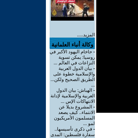
المزيد.....
وكالة أنباء العلمانية
-
حاخام اليهود الأكبر في
روسيا: يمكن تسوية
النزاعات في العالم ...
-
بيان الدول العربية
والإسلامية خطوة على
الطريق الصحيح ولكن...
...
-
الهباش: بيان الدول
العربية والإسلامية لإدانة
الانتهاكات الإس ...
-
المشروع بديلا عن
الانتماء.. كيف يصعد
المسلمون الأمريكيون
لمو ...
-
في ذكرى تأسيسها..
سفارة فلسطين: المدى