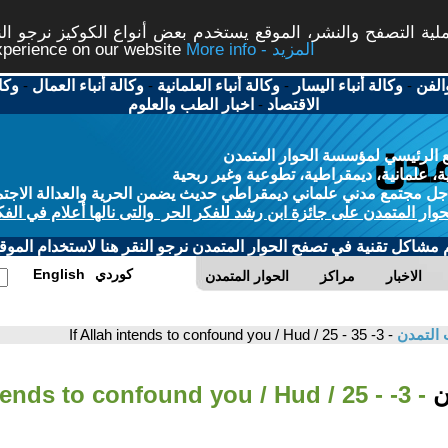
ة التصفح والنشر، الموقع يستخدم بعض أنواع الكوكيز نرجو النق
More info - المزيد
experience on our website
الفن
-
وكالة أنباء اليسار
-
وكالة أنباء العلمانية
-
وكالة أنباء العمال
-
وكا
الاقتصاد
-
اخبار الطب والعلوم
 الرئيسي لمؤسسة الحوار المتمدن
، علمانية، ديمقراطية، تطوعية وغير ربحية
ل مجتمع مدني علماني ديمقراطي حديث يضمن الحرية والعدالة الاجتم
حوار المتمدن على جائزة ابن رشد للفكر الحر والتى نالها أعلام في الفك
م مشاكل تقنية في تصفح الحوار المتمدن نرجو النقر هنا لاستخدام الموقع
كوردي
English
الاخبار
مراكز
الحوار المتمدن
 التمدن
- 3- If Allah intends to confound you / Hud / 25 - 35
ان
ah intends to confound you / Hud / 25 -