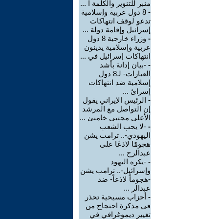
منبر للتنوير والكلمة ا ...
-
8 دول عربية وإسلامية
تدعو لوقف انتهاكات
إسرائيل وإقامة دولة ...
-
وزراء خارجية 8 دول
عربية وإسلامية يدينون
انتهاكات إسرائيل في ...
-
-بيان إدانة بأشد
العبارات- لـ8 دول
إسلامية ضد انتهاكات
إسرائ ...
-
الرئيس الإيراني يقول
إن التواصل مع المرشد
الأعلى مجتبى خامنئ ...
-
-لا يحب الشعب
اليهودي-.. ترامب يشن
هجومًا لاذعًا على
عبدالرح ...
-
-يكره اليهود
وإسرائيل-.. ترامب يشن
-هجوماً لاذعاً- ضد
عبدالر ...
-
أحزاب مسيحية تحذر
في مذكرة احتجاج من
تغيير ديموغرافي في