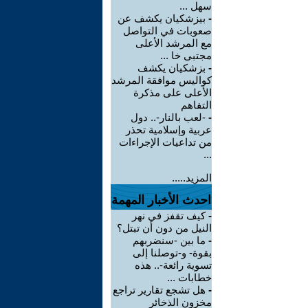
سهل ...
-
بيزشكيان يكشف عن
صعوبات في التواصل
مع المرشد الأعلى
مجتبى خا ...
-
بزشكيان يكشف
كواليس موافقة المرشد
الأعلى على مذكرة
التفاهم
-
-لعب بالنار-.. دول
عربية وإسلامية تحذر
من تداعيات الإجراءات
...
المزيد.....
احدث الأخبار المهمة
-
كيف تقفز في نهر
النيل من دون أن تبتل؟
-
ما بين -سنضربهم
بقوة- و-توصلنا إلى
تسوية رائعة-.. هذه
خطابات ...
-
هل تشجع تقارير تراجع
مخزون الذخائر