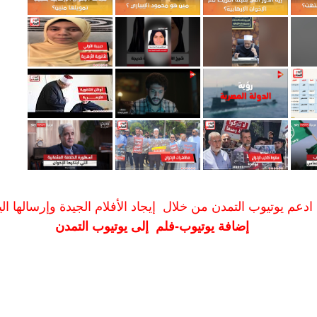
ادعم يوتيوب التمدن من خلال إيجاد الأفلام الجيدة وإرسالها الين
إضافة يوتيوب-فلم إلى يوتيوب التمدن