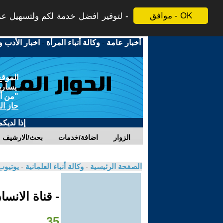
موافق - OK
لتوفير افضل خدمة لكم ولتسهيل عملي
أخبار عامة
-
وكالة أنباء المرأة
-
اخبار الأدب و
الموقع
يسارية
"من أج
حاز ال
إذا لديك
الزوار
اضافة/خدمات
بحث/الارشيف
الصفحة الرئيسية
-
وكالة أنباء العلمانية
-
يوتيوب
- قناة الانس
35