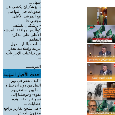
سهل ...
-
بيزشكيان يكشف عن
صعوبات في التواصل
مع المرشد الأعلى
مجتبى خا ...
-
بزشكيان يكشف
كواليس موافقة المرشد
الأعلى على مذكرة
التفاهم
-
-لعب بالنار-.. دول
عربية وإسلامية تحذر
من تداعيات الإجراءات
...
المزيد.....
احدث الأخبار المهمة
-
كيف تقفز في نهر
النيل من دون أن تبتل؟
-
ما بين -سنضربهم
بقوة- و-توصلنا إلى
تسوية رائعة-.. هذه
خطابات ...
-
هل تشجع تقارير تراجع
مخزون الذخائر