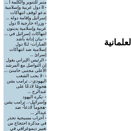
منبر للتنوير والكلمة ا ...
-
8 دول عربية وإسلامية
تدعو لوقف انتهاكات
إسرائيل وإقامة دولة ...
-
وزراء خارجية 8 دول
عربية وإسلامية يدينون
انتهاكات إسرائيل في ...
-
-بيان إدانة بأشد
علمانية
العبارات- لـ8 دول
إسلامية ضد انتهاكات
إسرائ ...
-
الرئيس الإيراني يقول
إن التواصل مع المرشد
الأعلى مجتبى خامنئ ...
-
-لا يحب الشعب
اليهودي-.. ترامب يشن
هجومًا لاذعًا على
عبدالرح ...
-
-يكره اليهود
وإسرائيل-.. ترامب يشن
-هجوماً لاذعاً- ضد
عبدالر ...
-
أحزاب مسيحية تحذر
في مذكرة احتجاج من
تغيير ديموغرافي في