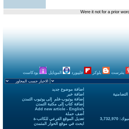
بنترست
بلوكر
فليبورد
الموبايل
بودكاست
اضافة موضوع جديد
التضامنية
اضافة خبر
إضافة يوتيوب-فلم إلى يوتيوب التمدن
إضافة كتاب إلى مكتبة التمدن
Add new article - English
أضف حملة
3,732,97
تعديل الموقع الفرعي للكاتب-ة
ابحث في موقع الحوار المتمدن