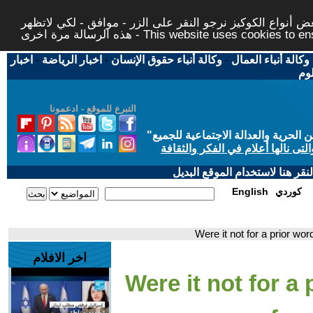
 أنواع الكوكيز نرجو النقر على الزر - موافق - لكي لاتظهر
This website uses cookies to ensure you ge
وكالة أنباء العمال
-
وكالة أنباء حقوق الإنسان
-
اخبار الرياضة
-
اخبار
لوم
التبرع للموقع - ادعمونا
حرية والعدالة الاجتماعية للجميع
"
تى نالها أعلام في الفكر والثقافة
قر هنا لاستخدام الموقع البديل
كوردي
English
اخر الافلام
- 11- Were it not for