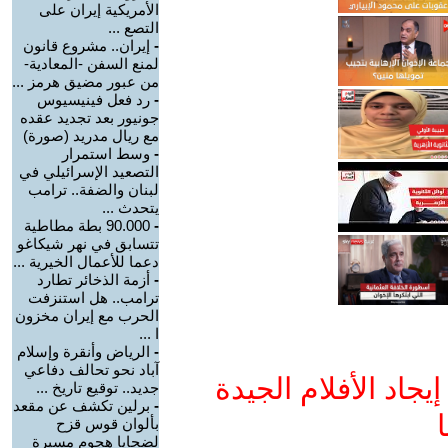
الأمريكية إيران على
التصع ...
-
إيران.. مشروع قانون
لمنع السفن -المعادية-
من عبور مضيق هرمز ...
-
رد فعل فينيسيوس
جونيور بعد تجديد عقده
مع ريال مدريد (صورة)
-
وسط استمرار
التصعيد الإسرائيلي في
لبنان والضفة.. ترامب
يتحدث ...
-
90.000 بطة مطاطية
تتسابق في نهر شيكاغو
دعما للأعمال الخيرية ...
-
أزمة الذخائر تطارد
ترامب.. هل استنزفت
الحرب مع إيران مخزون
ا ...
-
الرياض وأنقرة وإسلام
آباد نحو تحالف دفاعي
جاد الأفلام الجيدة
جديد.. توقيع تاريخ ...
-
برلين تكشف عن مقعد
ا
بألوان قوس قزح
لضحايا هجوم مسيرة