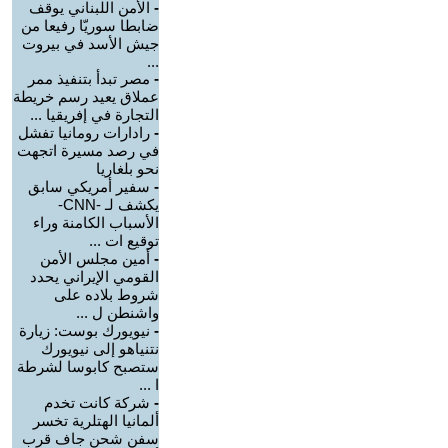
-
الأمن اللبناني يوقف
ضابطا سوريّا رفيعا من
جيش الأسد في بيروت
...
-
مصر تبدأ بتنفيذ ممر
عملاق يعيد رسم خريطة
التجارة في إفريقيا ...
-
رادارات رومانيا تفشل
في رصد مسيرة اتجهت
نحو بلغاريا
-
سفير أمريكي سابق
يكشف لـ -CNN-
الأسباب الكامنة وراء
توقيع ات ...
-
أمين مجلس الأمن
القومي الإيراني يحدد
شروط بلاده على
واشنطن ل ...
-
نيويورك بوست: زيارة
نتنياهو إلى نيويورك
ستصبح كابوسا لشرطة
ا ...
-
شركة كانت تخدم
ألمانيا الهتلرية تخسر
سفن شحن جاف قرب