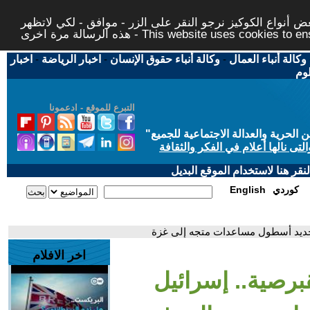
 أنواع الكوكيز نرجو النقر على الزر - موافق - لكي لاتظهر
This website uses cookies to ensure you ge
وكالة أنباء العمال
-
وكالة أنباء حقوق الإنسان
-
اخبار الرياضة
-
اخبار
لوم
التبرع للموقع - ادعمونا
حرية والعدالة الاجتماعية للجميع
"
تى نالها أعلام في الفكر والثقافة
قر هنا لاستخدام الموقع البديل
كوردي
English
 جديد أسطول مساعدات متجه إلى غزة
اخر الافلام
قبرصية.. إسرائيل