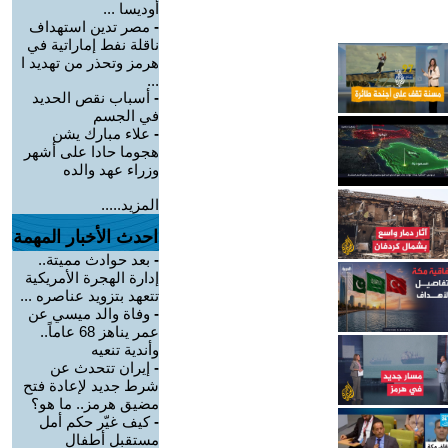
أوديسا ...
-
مصر تدين استهداف
ناقلة نفط إماراتية في
هرمز وتحذر من تهديد ا
...
-
أسباب نقص الحديد
في الجسم
-
علاء مبارك يشن
هجوما حادا على أشهر
وزراء عهد والده
المزيد.....
احدث الأخبار المهمة
-
بعد حوادث مميتة..
إدارة الهجرة الأمريكية
تتعهد بتزويد عناصره ...
-
وفاة والد ميسي عن
عمر يناهز 68 عاماً..
وأندية تنعيه
-
إيران تتحدث عن
شرط جديد لإعادة فتح
مضيق هرمز.. ما هو؟
-
كيف غيّر حكم أمل
مستقبل أطفال