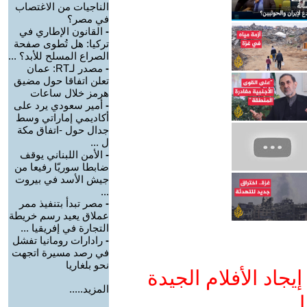
الناجيات من الاغتصاب
في مصر؟
-
القانون الإطاري في
تركيا: هل تُطوى صفحة
الصراع المسلح للأبد؟ ...
-
مصدر لـRT: عمان
تعلن اتفاقا حول مضيق
هرمز خلال ساعات
-
أمير سعودي يرد على
أكاديمي إماراتي وسط
جدال حول -اتفاق مكة
ل ...
-
الأمن اللبناني يوقف
ضابطا سوريّا رفيعا من
جيش الأسد في بيروت
...
-
مصر تبدأ بتنفيذ ممر
عملاق يعيد رسم خريطة
التجارة في إفريقيا ...
-
رادارات رومانيا تفشل
في رصد مسيرة اتجهت
نحو بلغاريا
جاد الأفلام الجيدة
المزيد.....
ا