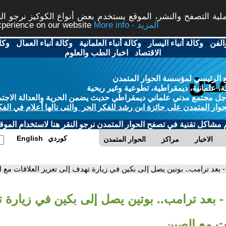
ة التصفح والنشر، الموقع يستخدم بعض أنواع الكوكيز نرجو النق
More info - المزيد
experience on our website
الفن
-
وكالة أنباء اليسار
-
وكالة أنباء العلمانية
-
وكالة أنباء العمال
-
وكا
الاقتصاد
-
اخبار الطب والعلوم
 الرئيسي لمؤسسة الحوار المتمدن
، علمانية، ديمقراطية، تطوعية وغير ربحية
ل مجتمع مدني علماني ديمقراطي حديث يضمن الحرية والعدالة الاجتم
حوار المتمدن على جائزة ابن رشد للفكر الحر والتى نالها أعلام في الفك
م مشاكل تقنية في تصفح الحوار المتمدن نرجو النقر هنا لاستخدام الموقع
كوردي
English
الاخبار
مراكز
الحوار المتمدن
- بعد ترامب.. بوتين يصل إلى بكين في زيارة تهدف إلى تعزيز العلاقات مع 
- بعد ترامب.. بوتين يصل إلى بكين في زيارة 
ات مع الصين