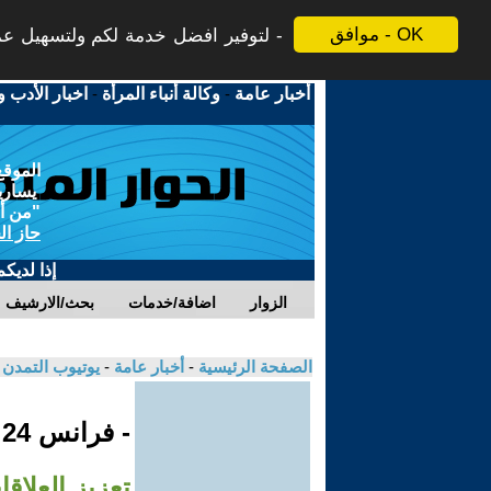
موافق - OK
لتوفير افضل خدمة لكم ولتسهيل عملي
أخبار عامة
-
وكالة أنباء المرأة
-
اخبار الأدب و
الموقع
يسارية
"من أج
حاز ال
إذا لديك
الزوار
اضافة/خدمات
بحث/الارشيف
الصفحة الرئيسية
-
أخبار عامة
-
يوتيوب التمدن
- فرانس 24
تعزيز العلاق