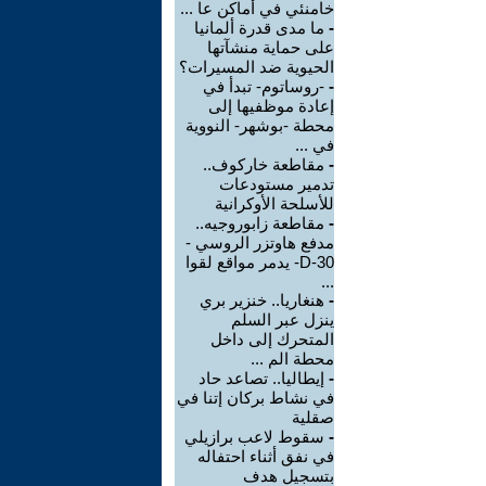
خامنئي في أماكن عا ...
-
ما مدى قدرة ألمانيا
على حماية منشآتها
الحيوية ضد المسيرات؟
-
-روساتوم- تبدأ في
إعادة موظفيها إلى
محطة -بوشهر- النووية
في ...
-
مقاطعة خاركوف..
تدمير مستودعات
للأسلحة الأوكرانية
-
مقاطعة زابوروجيه..
مدفع هاوتزر الروسي -
D-30- يدمر مواقع لقوا
...
-
هنغاريا.. خنزير بري
ينزل عبر السلم
المتحرك إلى داخل
محطة الم ...
-
إيطاليا.. تصاعد حاد
في نشاط بركان إتنا في
صقلية
-
سقوط لاعب برازيلي
في نفق أثناء احتفاله
بتسجيل هدف