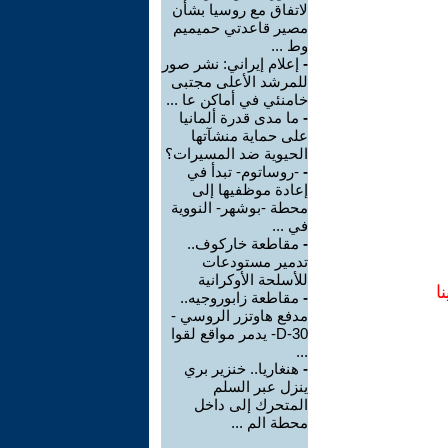
لاتفاق مع روسيا بشأن
مصير قاعدتي حميميم
وط ...
-
إعلام إيراني: نشر صور
للمرشد الأعلى مجتبى
خامنئي في أماكن عا ...
-
ما مدى قدرة ألمانيا
على حماية منشآتها
الحيوية ضد المسيرات؟
-
-روساتوم- تبدأ في
إعادة موظفيها إلى
محطة -بوشهر- النووية
في ...
-
مقاطعة خاركوف..
تدمير مستودعات
للأسلحة الأوكرانية
ا
-
مقاطعة زابوروجيه..
مدفع هاوتزر الروسي -
D-30- يدمر مواقع لقوا
...
-
هنغاريا.. خنزير بري
ينزل عبر السلم
المتحرك إلى داخل
محطة الم ...