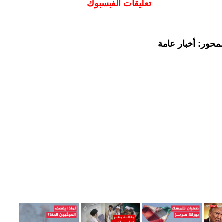
تعليقات الفيسبوك
محور: أخبار عامة