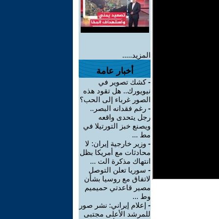
المزيد.....
أخبار عامة
-
كشك تصوير في
نيويورك.. هل تقود هذه
الصور غرباء إلى الحب؟
-
رغم فقدانه البصر..
رجل يتحدى واقعه
ويصنع خبز التورتيلا في
مط ...
-
وزير خارجية إيران: لا
محادثات مع أمريكا بظل
انتهاك مذكرة الت ...
-
سوريا تعلن التوصل
لاتفاق مع روسيا بشأن
مصير قاعدتي حميميم
وط ...
-
إعلام إيراني: نشر صور
للمرشد الأعلى مجتبى