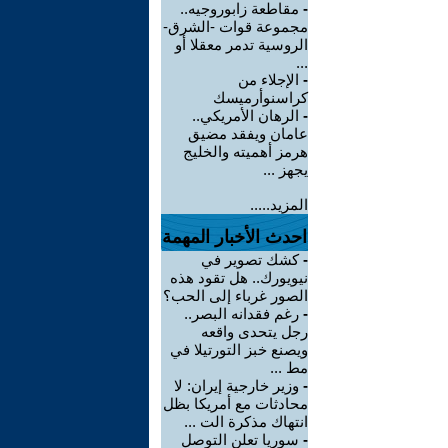
-
مقاطعة زابوروجيه..
مجموعة قوات -الشرق-
الروسية تدمر معقلا أو
...
-
الإجلاء من
كراسنوأرميسك
-
الرهان الأمريكي..
عامان ويفقد مضيق
هرمز أهميته والخليج
يجهز ...
المزيد.....
احدث الأخبار المهمة
-
كشك تصوير في
نيويورك.. هل تقود هذه
الصور غرباء إلى الحب؟
-
رغم فقدانه البصر..
رجل يتحدى واقعه
ويصنع خبز التورتيلا في
مط ...
-
وزير خارجية إيران: لا
محادثات مع أمريكا بظل
انتهاك مذكرة الت ...
-
سوريا تعلن التوصل