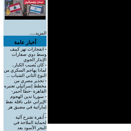
المزيد.....
أخبار عامة
-
انفجارات تهز كييف
وسط دوي صفارات
الإنذار الجوي
-
كان يُصيب الكبار..
لماذا يهاجم السكري من
النوع الثاني الشباب ...
-
تحذير مصري من
مخطط إسرائيلي تعتبره
القاهرة -خطا أحمر-
-
سوريا تدين الهجوم
الإيراني على ناقلة نفط
إماراتية في مضيق هر
...
-
أنقرة تقترح آلية
لحماية الملاحة في
البحر الأسود بعد