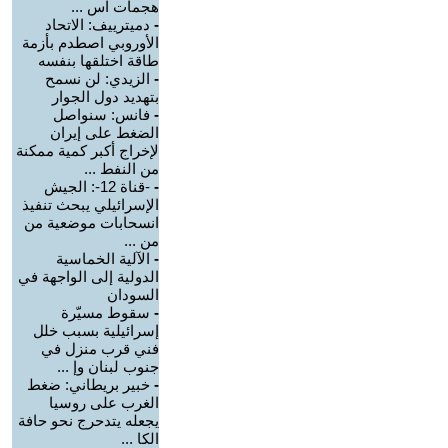
هجمات اس ...
-
دميترييف: الاتحاد
الأوروبي اصطدم بأزمة
طاقة اختلقها بنفسه
-
الزيدي: لن نسمح
بتهديد دول الجوار
-
فانس: سنواصل
الضغط على إيران
لإخراج أكبر كمية ممكنة
من النفط ...
-
-قناة 12-: الجيش
الإسرائيلي يبحث تنفيذ
انسحابات موضعية من
من ...
-
الآلية الخماسية
الدولية إلى الواجهة في
السودان
-
سقوط مسيّرة
إسرائيلية بسبب خلل
فني قرب منزل في
جنوب لبنان وإ ...
-
خبير بريطاني: ضغط
الغرب على روسيا
يجعله يتدحرج نحو حافة
الكا ...