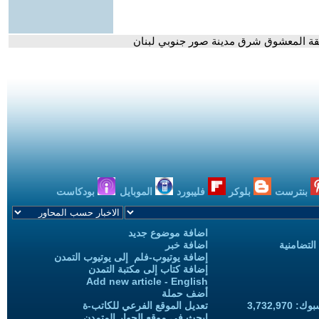
طقة المعشوق شرق مدينة صور جنوبي لبنان
بنترست
بلوكر
فليبورد
الموبايل
بودكاست
اضافة موضوع جديد
التضامنية
اضافة خبر
إضافة يوتيوب-فلم إلى يوتيوب التمدن
إضافة كتاب إلى مكتبة التمدن
Add new article - English
أضف حملة
3,732,97
تعديل الموقع الفرعي للكاتب-ة
ابحث في موقع الحوار المتمدن