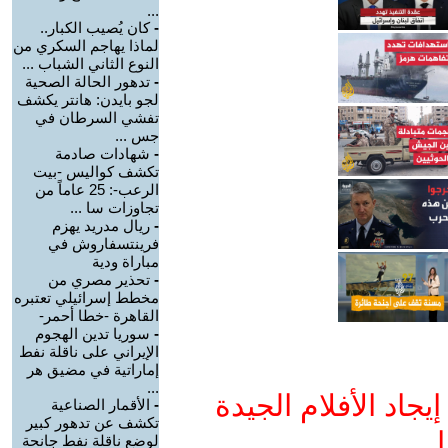
...
-
كان يُصيب الكبار..
لماذا يهاجم السكري من
النوع الثاني الشباب ...
-
تدهور الحالة الصحية
لجو بايدن: هانتر يكشف
تفشي السرطان في
جس ...
-
شهادات صادمة
تكشف كواليس -بيت
الرعب-: 25 عاماً من
تجاوزات سا ...
-
ريال مدريد يهزم
فرينتسفاروش في
مباراة ودية
-
تحذير مصري من
مخطط إسرائيلي تعتبره
القاهرة -خطا أحمر-
-
سوريا تدين الهجوم
الإيراني على ناقلة نفط
إماراتية في مضيق هر
...
جاد الأفلام الجيدة
-
الأقمار الصناعية
تكشف عن تدهور كبير
ا
لوضع ناقلة نفط جانحة