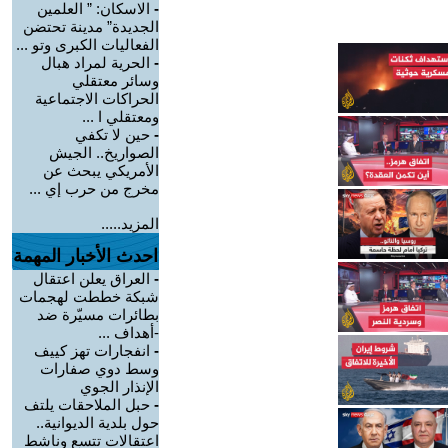
-
الاسكان: ” العلمين
الجديدة” مدينة تحتضن
الفعاليات الكبرى وتو ...
-
الحرية لمراد هبال
وسائر معتقلي
الحراكات الاجتماعية
ومعتقلي ا ...
-
حين لا تكفي
الصواريخ.. الجيش
الأمريكي يبحث عن
مخرج من حرب إي ...
المزيد.....
احدث الأخبار المهمة
-
العراق يعلن اعتقال
شبكة خططت لهجمات
بطائرات مسيّرة ضد
-أهداف ...
-
انفجارات تهز كييف
وسط دوي صفارات
الإنذار الجوي
-
حبل الملاحقات يلتف
حول بلدية الديوانية..
اعتقالات تتسع وناشط