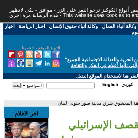
 أنواع الكوكيز نرجو النقر على الزر - موافق - لكي لاتظهر
This website uses cookies to ensure you ge
وكالة أنباء العمال
-
وكالة أنباء حقوق الإنسان
-
اخبار الرياضة
-
اخبار
لوم
التبرع للموقع - ادعمونا
حرية والعدالة الاجتماعية للجميع
"
تى نالها أعلام في الفكر والثقافة
قر هنا لاستخدام الموقع البديل
كوردي
English
طقة المعشوق شرق مدينة صور جنوبي لبنان
اخر الافلام
لقصف الإسرائيلي