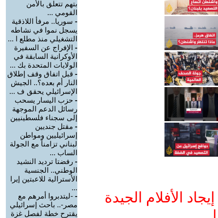
بتهم تتعلق بالأمن
القومي ...
-
سوريا.. مرفأ اللاذقية
يسجل نموا في نشاطه
التشغيلي منذ مطلع ا ...
-
الإفراج عن السفيرة
الأوكرانية السابقة في
الولايات المتحدة بك ...
-
قبل اتفاق وقف إطلاق
النار أم بعده؟.. الجيش
الإسرائيلي يحقق ف ...
-
حزب اليسار يسحب
رسائل الدعم الموجهة
إلى سجناء فلسطينيين
-
مقتل جنديين
إسرائيليين ومواطن
لبناني تزامناً مع الجولة
الساب ...
-
رفضتا ترديد النشيد
الوطني.. الجنسية
الأسترالية للاعبتين إيرا
...
جاد الأفلام الجيدة
-
-ليتدبروا أمرهم مع
مصر-.. باحث إسرائيلي
ا
يقترح خطة لفصل غزة