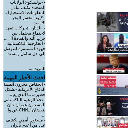
-
-بوليتيكو-: الولايات
المتحدة تكثف تبادل
المعلومات الاستخبارا ...
-
كييف تخسر البحر
الأسود
-
-الديار-: تحركات تمهد
لاجتماع محتمل بين
حزب الله والقيادة ال ...
-
الخارجية الباكستانية:
جهودنا مستمرة للتوصل
إلى حل شامل ومستد
...
المزيد.....
احدث الأخبار المهمة
-
انخفاض مخزون أنظمة
الدفاع الأمريكية -بشكل
خطير-.. ما الذي يع ...
-
نجلا الزعيم الباكستاني
المسجون عمران خان
يتحدثان لـCNN عن وا
...
-
مسؤول أممي يكشف
عدد من أعدم بإيران