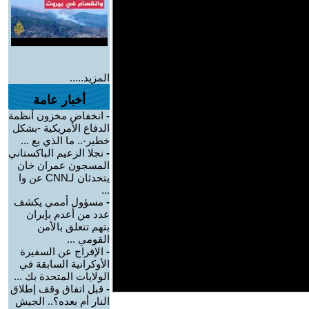
المزيد.....
أخبار عامة
-
انخفاض مخزون أنظمة
الدفاع الأمريكية -بشكل
خطير-.. ما الذي يع ...
-
نجلا الزعيم الباكستاني
المسجون عمران خان
يتحدثان لـCNN عن وا
...
-
مسؤول أممي يكشف
عدد من أعدم بإيران
بتهم تتعلق بالأمن
القومي ...
-
الإفراج عن السفيرة
الأوكرانية السابقة في
الولايات المتحدة بك ...
-
قبل اتفاق وقف إطلاق
النار أم بعده؟.. الجيش