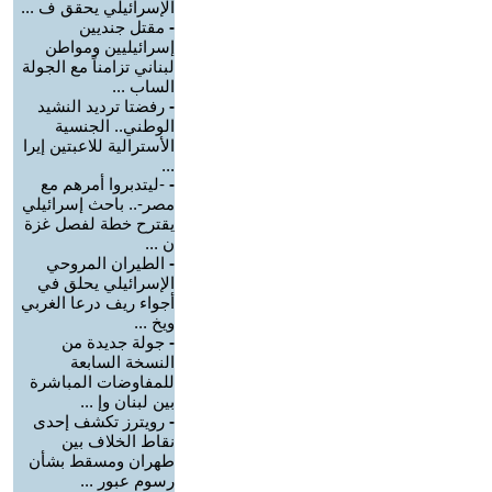
الإسرائيلي يحقق ف ...
-
مقتل جنديين
إسرائيليين ومواطن
لبناني تزامناً مع الجولة
الساب ...
-
رفضتا ترديد النشيد
الوطني.. الجنسية
الأسترالية للاعبتين إيرا
...
-
-ليتدبروا أمرهم مع
مصر-.. باحث إسرائيلي
يقترح خطة لفصل غزة
ن ...
-
الطيران المروحي
الإسرائيلي يحلق في
أجواء ريف درعا الغربي
ويخ ...
-
جولة جديدة من
النسخة السابعة
للمفاوضات المباشرة
بين لبنان وإ ...
-
رويترز تكشف إحدى
نقاط الخلاف بين
طهران ومسقط بشأن
رسوم عبور ...