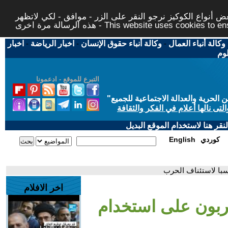
 أنواع الكوكيز نرجو النقر على الزر - موافق - لكي لاتظهر
This website uses cookies to ensure you ge
وكالة أنباء العمال
-
وكالة أنباء حقوق الإنسان
-
اخبار الرياضة
-
اخبار
لوم
التبرع للموقع - ادعمونا
حرية والعدالة الاجتماعية للجميع
"
تى نالها أعلام في الفكر والثقافة
قر هنا لاستخدام الموقع البديل
كوردي
English
سبا لاستئناف الحرب
اخر الافلام
دربون على استخدام