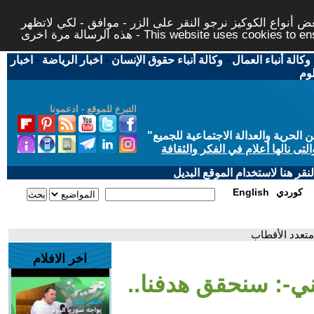
 أنواع الكوكيز نرجو النقر على الزر - موافق - لكي لاتظهر
This website uses cookies to ensure you ge
وكالة أنباء العمال
-
وكالة أنباء حقوق الإنسان
-
اخبار الرياضة
-
اخبار
لوم
التبرع للموقع - ادعمونا
حرية والعدالة الاجتماعية للجميع
"
تى نالها أعلام في الفكر والثقافة
قر هنا لاستخدام الموقع البديل
كوردي
English
متعدد الأقطاب
اخر الافلام
ني-: سنحقق هدفنا..