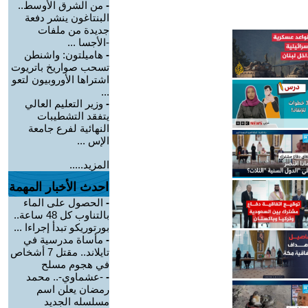
-
من الشرق الأوسط..
البنتاغون ينشر دفعة
جديدة من ملفات
-الأجسا ...
-
هاميلتون: واشنطن
تسحب صواريخ باتريوت
اشتراها الأوروبيون لتعو
...
-
وزير التعليم العالي
يتفقد التشطيبات
النهائية لفرع جامعة
الإس ...
المزيد.....
احدث الأخبار المهمة
-
الحصول على الماء
بالتناوب كل 48 ساعة..
بورتوريكو تبدأ إجراءا ...
-
مأساة مدرسية في
تايلاند.. مقتل 7 أشخاص
في هجوم مسلح
-
-عشماوي-.. محمد
رمضان يعلن اسم
مسلسله الجديد