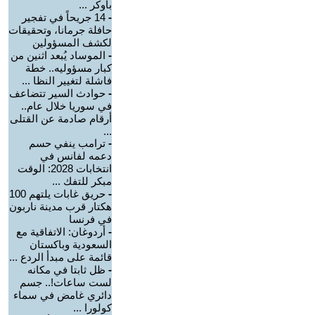
بأوكر ...
-
14 جريحاً في تفجير
حافلة جرمانا، وتحقيقات
لكشف المسؤولين
-
الموساد يُبعد اثنين من
كبار مسؤوليه.. خطة
فاشلة لتغيير النظا ...
-
حوادث السير تتضاعف
في سوريا خلال عام..
أرقام صادمة عن القتلى
...
-
ترامب ينفي حسم
دعمه لفانس في
انتخابات 2028: الوقت
مبكر للتفك ...
-
حريق غابات يلتهم 100
هكتار قرب مدينة ناربون
في فرنسا
-
أردوغان: الاتفاقية مع
السعودية وباكستان
قائمة على مبدأ الردع ...
-
ظل ثابتا في مكانه
لست ساعات!.. جسم
دائري غامض في سماء
كولورا ...