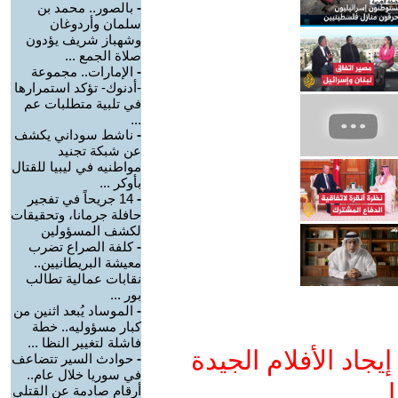
-
بالصور.. محمد بن
سلمان وأردوغان
وشهباز شريف يؤدون
صلاة الجمع ...
-
الإمارات.. مجموعة
-أدنوك- تؤكد استمرارها
في تلبية متطلبات عم
...
-
ناشط سوداني يكشف
عن شبكة تجنيد
مواطنيه في ليبيا للقتال
بأوكر ...
-
14 جريحاً في تفجير
حافلة جرمانا، وتحقيقات
لكشف المسؤولين
-
كلفة الصراع تضرب
معيشة البريطانيين..
نقابات عمالية تطالب
بور ...
-
الموساد يُبعد اثنين من
كبار مسؤوليه.. خطة
فاشلة لتغيير النظا ...
جاد الأفلام الجيدة
-
حوادث السير تتضاعف
في سوريا خلال عام..
ا
أرقام صادمة عن القتلى