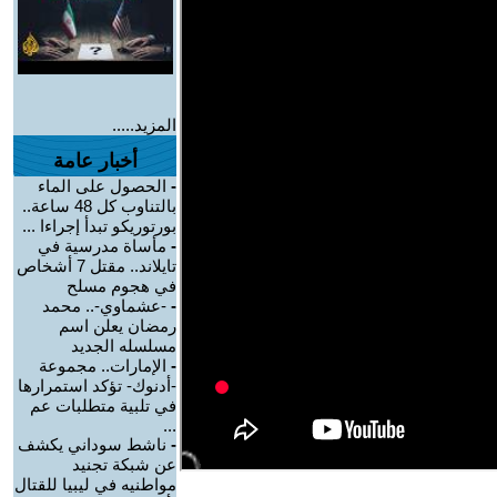
المزيد.....
أخبار عامة
-
الحصول على الماء
بالتناوب كل 48 ساعة..
بورتوريكو تبدأ إجراءا ...
-
مأساة مدرسية في
تايلاند.. مقتل 7 أشخاص
في هجوم مسلح
-
-عشماوي-.. محمد
رمضان يعلن اسم
مسلسله الجديد
-
الإمارات.. مجموعة
-أدنوك- تؤكد استمرارها
في تلبية متطلبات عم
...
-
ناشط سوداني يكشف
عن شبكة تجنيد
مواطنيه في ليبيا للقتال