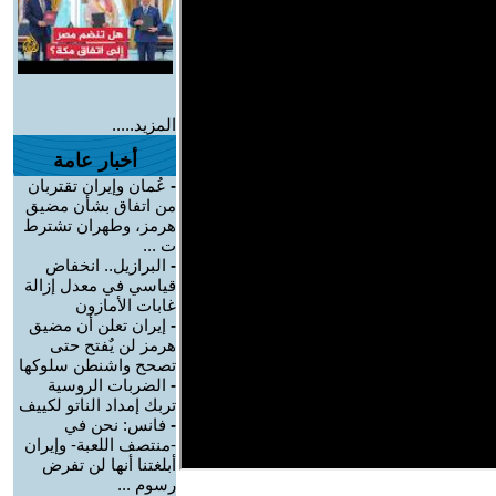
المزيد.....
أخبار عامة
-
عُمان وإيران تقتربان
من اتفاق بشأن مضيق
هرمز، وطهران تشترط
ت ...
-
البرازيل.. انخفاض
قياسي في معدل إزالة
غابات الأمازون
-
إيران تعلن أن مضيق
هرمز لن يٌفتح حتى
تصحح واشنطن سلوكها
-
الضربات الروسية
تربك إمداد الناتو لكييف
-
فانس: نحن في
-منتصف اللعبة- وإيران
أبلغتنا أنها لن تفرض
رسوم ...