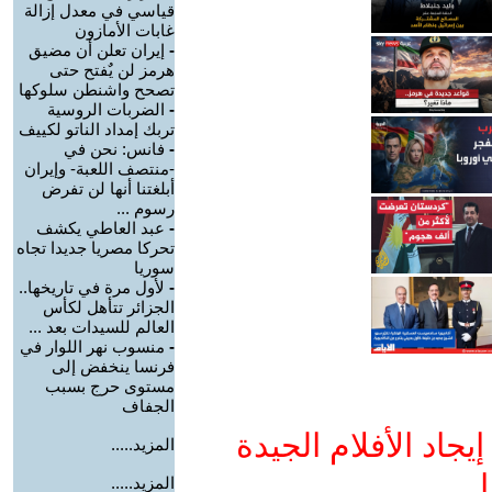
قياسي في معدل إزالة
غابات الأمازون
-
إيران تعلن أن مضيق
هرمز لن يٌفتح حتى
تصحح واشنطن سلوكها
-
الضربات الروسية
تربك إمداد الناتو لكييف
-
فانس: نحن في
-منتصف اللعبة- وإيران
أبلغتنا أنها لن تفرض
رسوم ...
-
عبد العاطي يكشف
تحركا مصريا جديدا تجاه
سوريا
-
لأول مرة في تاريخها..
الجزائر تتأهل لكأس
العالم للسيدات بعد ...
-
منسوب نهر اللوار في
فرنسا ينخفض إلى
مستوى حرج بسبب
الجفاف
جاد الأفلام الجيدة
المزيد.....
ا
المزيد.....