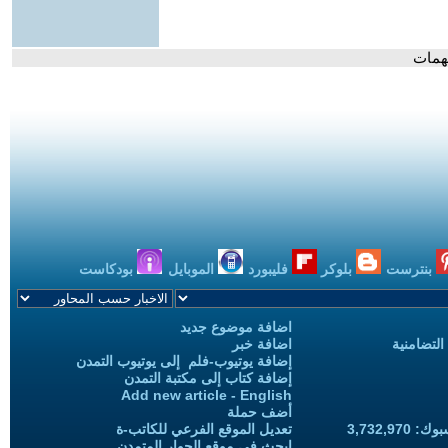
لهمات
بنترست
بلوكر
فليبورد
الموبايل
بودكاست
اضافة موضوع جديد
التضامنية
اضافة خبر
إضافة يوتيوب-فلم إلى يوتيوب التمدن
إضافة كتاب إلى مكتبة التمدن
Add new article - English
أضف حملة
3,732,97
تعديل الموقع الفرعي للكاتب-ة
ابحث في موقع الحوار المتمدن