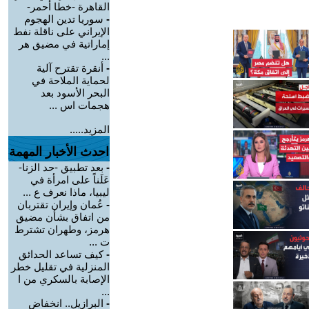
القاهرة -خطا أحمر-
-
سوريا تدين الهجوم
الإيراني على ناقلة نفط
إماراتية في مضيق هر
...
-
أنقرة تقترح آلية
لحماية الملاحة في
البحر الأسود بعد
هجمات اس ...
المزيد.....
احدث الأخبار المهمة
-
بعد تطبيق -حد الزنا-
عَلَناً على امرأة في
ليبيا، ماذا نعرف ع ...
-
عُمان وإيران تقتربان
من اتفاق بشأن مضيق
هرمز، وطهران تشترط
ت ...
-
كيف تساعد الحدائق
المنزلية في تقليل خطر
الإصابة بالسكري من ا
...
-
البرازيل.. انخفاض