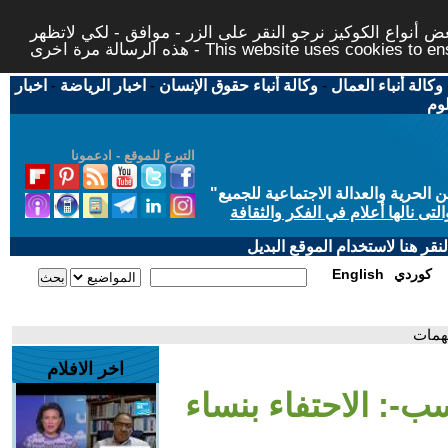
 أنواع الكوكيز نرجو النقر على الزر - موافق - لكي لاتظهر
This website uses cookies to ensure you ge
وكالة أنباء العمال
-
وكالة أنباء حقوق الإنسان
-
اخبار الرياضة
-
اخبار
لوم
التبرع للموقع - ادعمونا
حرية والعدالة الاجتماعية للجميع
"
تى نالها أعلام في الفكر والثقافة
قر هنا لاستخدام الموقع البديل
كوردي
English
لهمات
اخر الافلام
ب-: الاحتفاء بنساء