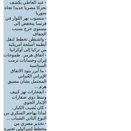
-
عبد العاطي يكشف
تحركا مصريا جديدا تجاه
سوريا
-
منسوب نهر اللوار في
فرنسا ينخفض إلى
مستوى حرج بسبب
الجفاف
-
واشنطن تخطط لنقل
أنظمة أسلحة أمريكية
من تركيا إلى أوكرانيا
-
اتفاق هرمز.. طموحات
إيران وحسابات ترمب
السياسية
-
ما أبرز بنود الاتفاق
الإيراني العُماني
المحتمل بشأن مضيق
هرم ...
-
انفجارات تهز كييف
وسط دوي صفارات
الإنذار الجوي
-
كان يُصيب الكبار..
لماذا يهاجم السكري من
النوع الثاني الشباب ...
-
تحذير مصري من
مخطط إسرائيلي تعتبره