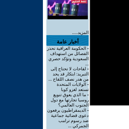
المزيد.....
أخبار عامة
-
الحكومة العراقية تحذر
الفصائل من استهداف
السعودية وتؤكد حصري
...
-
لقاحات لا تحتاج إلى
التبريد: ابتكار قد يحد
من هدر نصف اللقاح ...
-
الولايات المتحدة
تستعد لغزو كوبا
-
ما الذي يعوق تنويع
روسيا تجارتها مع دول
الجنوب العالمي؟
-
الديمقراطيون يرفعون
دعوى قضائية جماعية
ضد رسوم ترامب
الجمركي ...