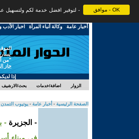
موافق - OK
لتوفير افضل خدمة لكم ولتسهيل عملي
أخبار عامة
-
وكالة أنباء المرأة
-
اخبار الأدب و
الموقع
يسارية
"من أج
حاز ال
إذا لديك
الزوار
اضافة/خدمات
بحث/الارشيف
الصفحة الرئيسية
-
أخبار عامة
-
يوتيوب التمدن
- الجزيرة
- 
في ميناء أس