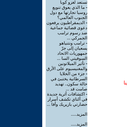
تستعد لغزو كوبا
-
ما الذي يعوق تنويع
روسيا تجارتها مع دول
الجنوب العالمي؟
-
الديمقراطيون يرفعون
دعوى قضائية جماعية
ضد رسوم ترامب
الجمركي ...
-
ترامب ونتنياهو
يسعيان إلى جرّ
جمهوريات الاتحاد
السوفيتي السا ...
-
تأثير الميلاتونين
والمغنيسيوم على الأرق
-
جزء من الخلايا
السرطانية يختبئ في
ا
حالة سكون.. تهديد
صامت قد ...
-
اكتشافات أثرية جديدة
في ألتاي تكشف أسرار
حضارتي بازيريك وأفا ...
المزيد.....
المزيد.....