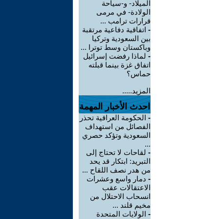
الميلاد- و-سياحة
الولادة- في مرمى
قرارات ترامب ...
-
اتفاقية دفاعية مرتقبة
بين السعودية وتركيا
وباكستان وسط توترا ...
-
لماذا رفضت إسرائيل
اتفاق غزة بينما قبلته
حماس؟
المزيد.....
احدث الأخبار المهمة
-
الحكومة العراقية تحذر
الفصائل من استهداف
السعودية وتؤكد حصري
...
-
لقاحات لا تحتاج إلى
التبريد: ابتكار قد يحد
من هدر نصف اللقاح ...
-
دمار واسع وعشرات
الاعتقالات عقب
انسحاب الاحتلال من
مخيم قلند ...
-
الولايات المتحدة