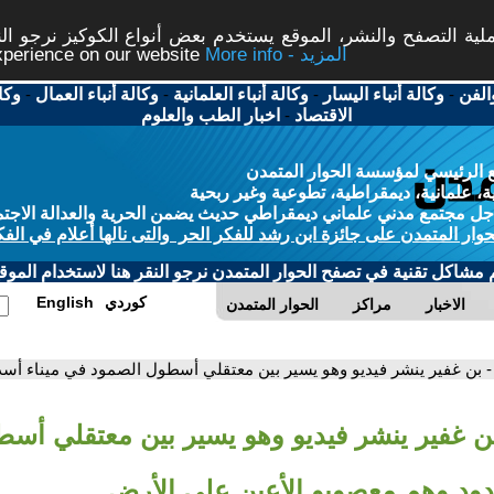
ة التصفح والنشر، الموقع يستخدم بعض أنواع الكوكيز نرجو النق
More info - المزيد
experience on our website
الفن
-
وكالة أنباء اليسار
-
وكالة أنباء العلمانية
-
وكالة أنباء العمال
-
وكا
الاقتصاد
-
اخبار الطب والعلوم
 الرئيسي لمؤسسة الحوار المتمدن
، علمانية، ديمقراطية، تطوعية وغير ربحية
ل مجتمع مدني علماني ديمقراطي حديث يضمن الحرية والعدالة الاجتم
حوار المتمدن على جائزة ابن رشد للفكر الحر والتى نالها أعلام في الفك
م مشاكل تقنية في تصفح الحوار المتمدن نرجو النقر هنا لاستخدام الموقع
كوردي
English
الاخبار
مراكز
الحوار المتمدن
- بن غفير ينشر فيديو وهو يسير بين معتقلي أسطول الصمود في ميناء أس
بن غفير ينشر فيديو وهو يسير بين معتقلي أس
دود وهم معصوبو الأعين على الأرض