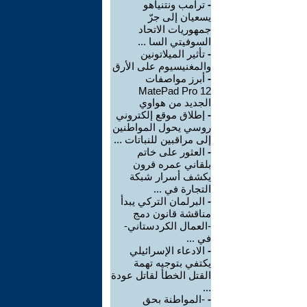
-
ترامب ونتنياهو
يسعيان إلى جرّ
جمهوريات الاتحاد
السوفيتي السا ...
-
تأثير الميلاتونين
والمغنيسيوم على الأرق
-
أبرز مواصفات
MatePad Pro 12
الجديد من هواوي
-
إطلاق موقع إلكتروني
روسي يحول المواطنين
إلى مراقبين للنباتات ...
-
العثور على خاتم
بلقاني عمره قرون
يكشف أسرار شبكة
التجارة في ...
-
البرلمان التركي يبدأ
مناقشة قانون دمج
-العمال الكردستاني-
في ...
-
الادعاء الإسرائيلي
يكتفي بتوجيه تهمة
القتل الخطأ لقاتل عودة
...
-
-المواطنة بحق