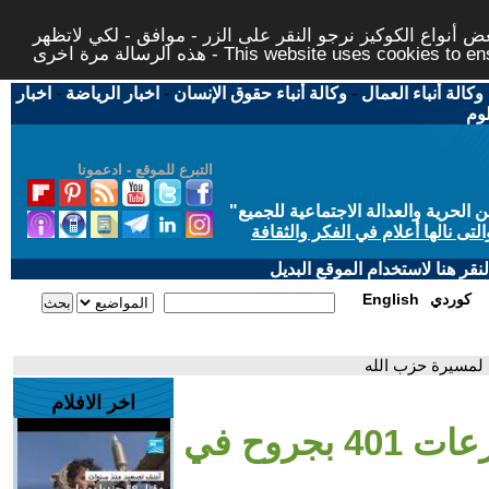
 أنواع الكوكيز نرجو النقر على الزر - موافق - لكي لاتظهر
This website uses cookies to ensure you ge
وكالة أنباء العمال
-
وكالة أنباء حقوق الإنسان
-
اخبار الرياضة
-
اخبار
لوم
التبرع للموقع - ادعمونا
حرية والعدالة الاجتماعية للجميع
"
تى نالها أعلام في الفكر والثقافة
قر هنا لاستخدام الموقع البديل
كوردي
English
اخر الافلام
- إصابة قائد لواء المدرعات 401 بجروح في