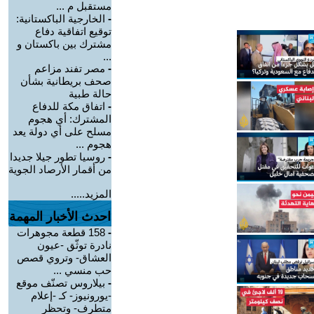
مستقبل م ...
-
الخارجية الباكستانية:
توقيع اتفاقية دفاع
مشترك بين باكستان و
...
-
مصر تفند مزاعم
صحف بريطانية بشأن
حالة طبية
-
‏اتفاق مكة للدفاع
المشترك: أي هجوم
مسلح على أي دولة يعد
هجوم ...
-
روسيا تطور جيلا جديدا
من أقمار الأرصاد الجوية
المزيد.....
احدث الأخبار المهمة
-
158 قطعة مجوهرات
نادرة توثّق -عيون
العشاق- وتروي قصص
حب منسي ...
-
بيلاروس تصنّف موقع
-يورونيوز- كـ -إعلام
متطرف- وتحظر