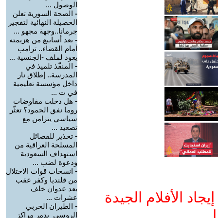
الوصول ...
-
الصحة السورية تعلن
الحصيلة النهائية لتفجير
جرمانا..وجهة مجهو ...
-
بعد أسابيع من هزيمته
أمام القضاء.. ترامب
يعود لملف -الجنسية ...
-
المنفّذ تلميذ في
المدرسة.. إطلاق نار
داخل مؤسسة تعليمية
في ت ...
-
هل دخلت مفاوضات
روما نفق الجمود؟ تعثّر
سياسي يتزامن مع
تصعيد ...
-
تحذير للفصائل
المسلحة العراقية من
استهداف السعودية
ودعوة لضب ...
-
انسحاب قوات الاحتلال
من قلنديا وكفر عقب
بعد عدوان خلف
جاد الأفلام الجيدة
عشرات ...
-
الطيران الحربي
ا
الروسي يدمر مراكز