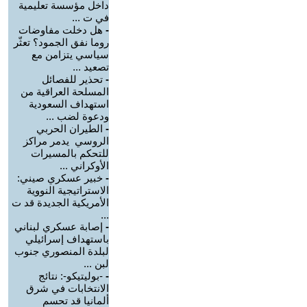
داخل مؤسسة تعليمية
في ت ...
-
هل دخلت مفاوضات
روما نفق الجمود؟ تعثّر
سياسي يتزامن مع
تصعيد ...
-
تحذير للفصائل
المسلحة العراقية من
استهداف السعودية
ودعوة لضب ...
-
الطيران الحربي
الروسي يدمر مراكز
للتحكم بالمسيرات
الأوكراني ...
-
خبير عسكري صيني:
الاستراتيجية النووية
الأمريكية الجديدة قد ت
...
-
إصابة عسكري لبناني
باستهداف إسرائيلي
لبلدة المنصوري جنوب
لبن ...
-
-بوليتيكو-: نتائج
الانتخابات في شرق
ألمانيا قد تحسم