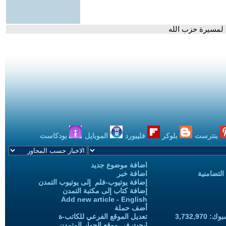
بنترست
بلوكر
فليبورد
الموبايل
بودكاست
اضافة موضوع جديد
التضامنية
اضافة خبر
إضافة يوتيوب-فلم إلى يوتيوب التمدن
إضافة كتاب إلى مكتبة التمدن
Add new article - English
أضف حملة
3,732,97
تعديل الموقع الفرعي للكاتب-ة
ابحث في موقع الحوار المتمدن