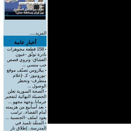
المزيد.....
أخبار عامة
-
158 قطعة مجوهرات
نادرة توثّق -عيون
العشاق- وتروي قصص
حب منسي ...
-
بيلاروس تصنّف موقع
-يورونيوز- كـ -إعلام
متطرف- وتحظر
الوصول ...
-
الصحة السورية تعلن
الحصيلة النهائية لتفجير
جرمانا..وجهة مجهو ...
-
بعد أسابيع من هزيمته
أمام القضاء.. ترامب
يعود لملف -الجنسية ...
-
المنفّذ تلميذ في
المدرسة.. إطلاق نار