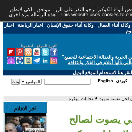
 أنواع الكوكيز نرجو النقر على الزر - موافق - لكي لاتظهر
This website uses cookies to ensure you ge
وكالة أنباء العمال
-
وكالة أنباء حقوق الإنسان
-
اخبار الرياضة
-
اخبار
لوم
التبرع للموقع - ادعمونا
حرية والعدالة الاجتماعية للجميع
"
تى نالها أعلام في الفكر والثقافة
قر هنا لاستخدام الموقع البديل
كوردي
English
لحل نفسه تمهيدا لانتخابات مبكرة
اخر الافلام
يلي يصوت لصالح