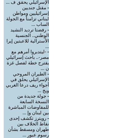
الإسرائيلي يحقق ف ...
-
مقتل جنديين
إسرائيليين ومواطن
لبناني تزامناً مع الجولة
الساب ...
-
رفضتا ترديد النشيد
الوطني.. الجنسية
الأسترالية للاعبتين إيرا
...
-
-ليتدبروا أمرهم مع
مصر-.. باحث إسرائيلي
يقترح خطة لفصل غزة
ن ...
-
الطيران المروحي
الإسرائيلي يحلق في
أجواء ريف درعا الغربي
ويخ ...
-
جولة جديدة من
النسخة السابعة
للمفاوضات المباشرة
بين لبنان وإ ...
-
رويترز تكشف إحدى
نقاط الخلاف بين
طهران ومسقط بشأن
رسوم عبور ...