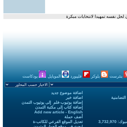
لحل نفسه تمهيدا لانتخابات مبكرة
بنترست
بلوكر
فليبورد
الموبايل
بودكاست
اضافة موضوع جديد
التضامنية
اضافة خبر
إضافة يوتيوب-فلم إلى يوتيوب التمدن
إضافة كتاب إلى مكتبة التمدن
Add new article - English
أضف حملة
3,732,97
تعديل الموقع الفرعي للكاتب-ة
ابحث في موقع الحوار المتمدن