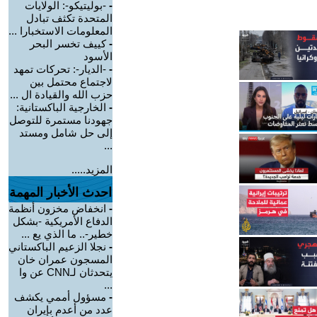
-
-بوليتيكو-: الولايات
المتحدة تكثف تبادل
المعلومات الاستخبارا ...
-
كييف تخسر البحر
الأسود
-
-الديار-: تحركات تمهد
لاجتماع محتمل بين
حزب الله والقيادة ال ...
-
الخارجية الباكستانية:
جهودنا مستمرة للتوصل
إلى حل شامل ومستد
...
المزيد.....
احدث الأخبار المهمة
-
انخفاض مخزون أنظمة
الدفاع الأمريكية -بشكل
خطير-.. ما الذي يع ...
-
نجلا الزعيم الباكستاني
المسجون عمران خان
يتحدثان لـCNN عن وا
...
-
مسؤول أممي يكشف
عدد من أعدم بإيران