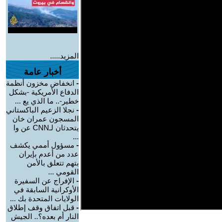
المزيد.....
أخبار عامة
-
انخفاض مخزون أنظمة
الدفاع الأمريكية -بشكل
خطير-.. ما الذي يع ...
-
نجلا الزعيم الباكستاني
المسجون عمران خان
يتحدثان لـCNN عن وا
...
-
مسؤول أممي يكشف
عدد من أعدم بإيران
بتهم تتعلق بالأمن
القومي ...
-
الإفراج عن السفيرة
الأوكرانية السابقة في
الولايات المتحدة بك ...
-
قبل اتفاق وقف إطلاق
النار أم بعده؟.. الجيش