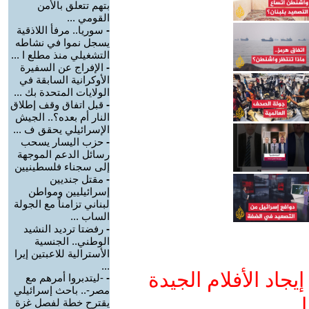
بتهم تتعلق بالأمن
القومي ...
-
سوريا.. مرفأ اللاذقية
يسجل نموا في نشاطه
التشغيلي منذ مطلع ا ...
-
الإفراج عن السفيرة
الأوكرانية السابقة في
الولايات المتحدة بك ...
-
قبل اتفاق وقف إطلاق
النار أم بعده؟.. الجيش
الإسرائيلي يحقق ف ...
-
حزب اليسار يسحب
رسائل الدعم الموجهة
إلى سجناء فلسطينيين
-
مقتل جنديين
إسرائيليين ومواطن
لبناني تزامناً مع الجولة
الساب ...
-
رفضتا ترديد النشيد
الوطني.. الجنسية
الأسترالية للاعبتين إيرا
...
جاد الأفلام الجيدة
-
-ليتدبروا أمرهم مع
مصر-.. باحث إسرائيلي
ا
يقترح خطة لفصل غزة